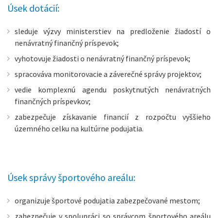
Úsek dotácií:
sleduje výzvy ministerstiev na predloženie žiadostí o
nenávratný finančný príspevok;
vyhotovuje žiadosti o nenávratný finančný príspevok;
spracováva monitorovacie a záverečné správy projektov;
vedie komplexnú agendu poskytnutých nenávratných
finančných príspevkov;
zabezpečuje získavanie financií z rozpočtu vyššieho
územného celku na kultúrne podujatia.
Úsek správy športového areálu:
organizuje športové podujatia zabezpečované mestom;
zabezpečuje v spolupráci so správcom športového areálu