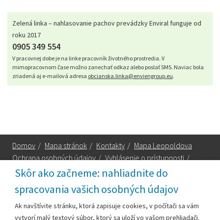
Zelená linka – nahlasovanie pachov prevádzky Enviral funguje od
roku 2017
0905 349 554
V pracovnej dobe je na linke pracovník životného prostredia. V
mimopracovnom čase možno zanechať odkaz alebo poslať SMS. Naviac bola
zriadená aj e-mailová adresa
obcianska.linka@enviengroup.eu
.
Domov
/
Mapa stránok
/
Kontakty
/
Mapa Leopoldova
Ochrana osobných údajov
/
Vyhlásenie o prístupnosti
/
Technická podpora
Skôr ako začneme: nahliadnite do
spracovania vašich osobných údajov
Za obsah zodpovedá:
Ak navštívite stránku, ktorá zapisuje cookies, v počítači sa vám
vytvorí malý textový súbor, ktorý sa uloží vo vašom prehliadači.