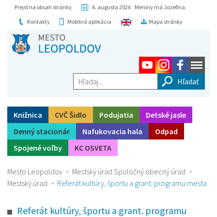
Prejsť na obsah stránky
6. augusta 2026 Meniny má Jozefína
Kontakty
Mobilná aplikácia
Mapa stránky
Hľadaj...
Knižnica
CVČ Šidlo
Podujatia
Detské jasle
Denný stacionár
Nafukovacia hala
Odpad
Spojené voľby
KC OSVETA
Mesto Leopoldov
Mestský úrad Spoločný obecný úrad
Mestský úrad
Referát kultúry, športu a grant. programu mesta
Referát kultúry, športu a grant. programu