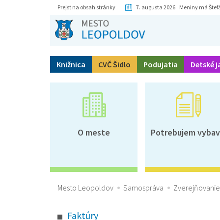
Prejsť na obsah stránky
7. augusta 2026 Meniny má Štef
Knižnica
CVČ Šidlo
Podujatia
Detské j
O meste
Potrebujem vybav
Mesto Leopoldov
Samospráva
Zverejňovani
Faktúry