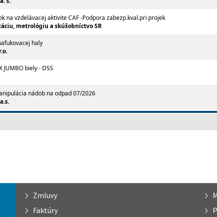
Zmluvy
M
Faktúry
P