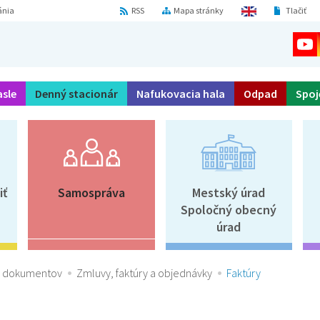
ánia
RSS
Mapa stránky
Tlačiť
asle
Denný stacionár
Nafukovacia hala
Odpad
Spoj
iť
Samospráva
Mestský úrad
Spoločný obecný
úrad
e dokumentov
Zmluvy, faktúry a objednávky
Faktúry