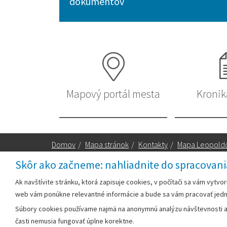
dokumentov
Mapový portál mesta
Kronik
Domov
/
Mapa stránok
/
Kontakty
/
Mapa Leopold
Skôr ako začneme: nahliadnite do spracovani
Za obsah zodpovedá:
Ak navštívite stránku, ktorá zapisuje cookies, v počítači sa vám vytvo
web vám ponúkne relevantné informácie a bude sa vám pracovať jed
Mestský úrad Leopoldov
Súbory cookies používame najmä na anonymnú analýzu návštevnosti a v
Hlohovská cesta 1818/2A
časti nemusia fungovať úplne korektne.