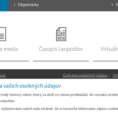
Objednávky
a mesta
Časopis Leopoldov
Virtuál
ova
Ochrana osobných údajov
/
Vyh
a vašich osobných údajov
Kontakt:
rí malý textový súbor, ktorý sa uloží vo vašom prehliadači. Ak rovnakú strán
noduchšie.
Telefón:
+42133/285 27 11
ylepšovanie našich web stránok. Ak si nastavíte blokovanie zápisu cookies
Email:
mesto@leopoldov.sk