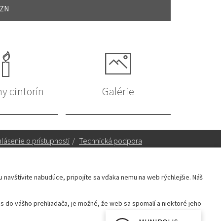
VZN
ny cintorín
Galérie
lásenie o prístupnosti
/
Technická podpora
ku navštívite nabudúce, pripojíte sa vďaka nemu na web rýchlejšie. Náš
Sekretariát:
sekretariat@leopoldov.sk
 do vášho prehliadača, je možné, že web sa spomalí a niektoré jeho
Primátorka:
primatorka@leopoldov.sk