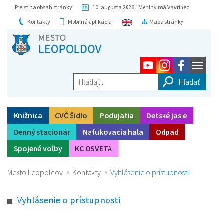
Prejsť na obsah stránky
10. augusta 2026 Meniny má Vavrinec
Kontakty
Mobilná aplikácia
Mapa stránky
Hľadaj...
Knižnica
CVČ Šidlo
Podujatia
Detské jasle
Denný stacionár
Nafukovacia hala
Odpad
Spojené voľby
KC OSVETA
Mesto Leopoldov
Kontakty
Vyhlásenie o prístupnosti
Vyhlásenie o prístupnosti