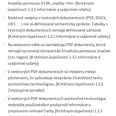
hlavičku pomocou HTML značky <th>. [Kritérium
úspešnosti 1.3.1 Informácie a vzájomné vzťahy]
Niektoré nadpisy v textových dokumentoch (PDF, DOCX,
ODT, …) nie sú definované sémanticky správne. Tabuľky v
textových dokumentoch nemajú definované záhlavie.
[Kritérium úspešnosti 1.3.1 Informácie a vzájomné vzťahy]
Na webovom sídle sa nachádzajú PDF dokumenty, ktoré
nemajú vytvorenú sémantickú štruktúru pomocou značiek
(tzv. tagov). [Kritérium úspešnosti 1.3.1 Informácie a
vzájomné vzťahy]
V niektorých PDF dokumentoch sú medzery medzi
písmenami, čo spôsobuje nesprávnu čitateľnosť textu
asistenčnou technológiou. [Kritérium úspešnosti 1.3.2
Zmysluplné poradie]
V niektorých PDF dokumentoch asistenčná technológia
nedokáže používateľovi poskytnúť informácie o
zmyslovom vnímaní farby. [Kritérium úspešnosti 1.3.3