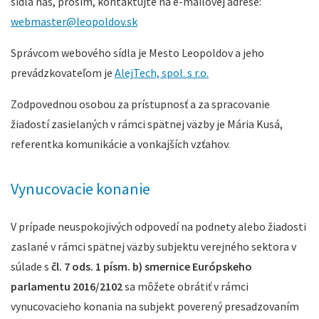
sídla nás, prosím, kontaktujte na e-mailovej adrese:
webmaster@leopoldov.sk
Správcom webového sídla je Mesto Leopoldov a jeho
prevádzkovateľom je
AlejTech, spol. s r.o.
Zodpovednou osobou za prístupnosť a za spracovanie
žiadostí zasielaných v rámci spätnej väzby je Mária Kusá,
referentka komunikácie a vonkajších vzťahov.
Vynucovacie konanie
V prípade neuspokojivých odpovedí na podnety alebo žiadosti
zaslané v rámci spätnej väzby subjektu verejného sektora v
súlade s
čl. 7 ods. 1 písm. b) smernice Európskeho
parlamentu 2016/2102
sa môžete obrátiť v rámci
vynucovacieho konania na subjekt poverený presadzovaním