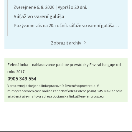
Zverejnené 6. 8. 2026 | Vyprší o 20 dní.
Súťaž vo varení guláša
Pozývame vás na 20. ročník súťaže vo varení guláša…
Zobraziť archív
Zelená linka – nahlasovanie pachov prevádzky Enviral funguje od
roku 2017
0905 349 554
V pracovnej dobe je na linke pracovník životného prostredia. V
mimopracovnom čase možno zanechať odkaz alebo poslať SMS. Naviac bola
zriadená aj e-mailová adresa
obcianska.linka@enviengroup.eu
.