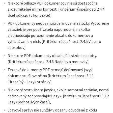
Niektoré odkazy PDF dokumentov nie sú dostatočne
zrozumiteľné mimo kontext. [Kritérium úspešnosti 2.4.4
Účel odkazu (v kontexte)]
PDF dokumenty neobsahujú definované záložky. Vytvorenie
záložiek je pre používateľa nápomocné, nakoľko
zjednodušujú porozumenie obsahu dokumentov a
vyhľadávanie v nich. [Kritérium úspešnosti 2.4.5 Viacero
spôsobov]
Niektoré PDF dokumenty obsahujú prázdne nadpisy.
[Kritérium úspešnosti 2.4.6 Nadpisy a menovky]
Textové dokumenty PDF nemajú definovaný jazyk
dokumentu Slovenčina [Kritérium úspešnosti 3.1.1
Čitateľný - Jazyk stránky]
Niektorý text v inom jazyku, ako je samotná stránka, nemá
definovaný zodpovedajúci jazyk. [Kritérium úspešnosti 3.1.2
Jazyk jednotlivých častí],
Stavové správy nie sú vždy v obsahu odvodené z kódu