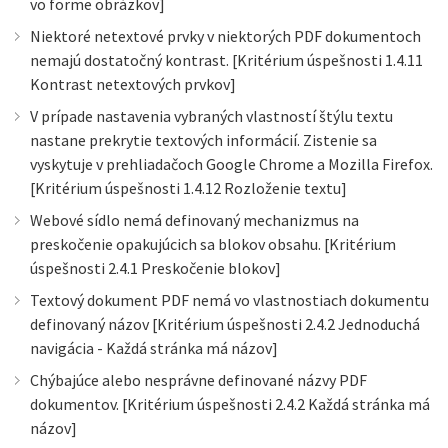
vo forme obrázkov]
Niektoré netextové prvky v niektorých PDF dokumentoch
nemajú dostatočný kontrast. [Kritérium úspešnosti 1.4.11
Kontrast netextových prvkov]
V prípade nastavenia vybraných vlastností štýlu textu
nastane prekrytie textových informácií. Zistenie sa
vyskytuje v prehliadačoch Google Chrome a Mozilla Firefox.
[Kritérium úspešnosti 1.4.12 Rozloženie textu]
Webové sídlo nemá definovaný mechanizmus na
preskočenie opakujúcich sa blokov obsahu. [Kritérium
úspešnosti 2.4.1 Preskočenie blokov]
Textový dokument PDF nemá vo vlastnostiach dokumentu
definovaný názov [Kritérium úspešnosti 2.4.2 Jednoduchá
navigácia - Každá stránka má názov]
Chýbajúce alebo nesprávne definované názvy PDF
dokumentov. [Kritérium úspešnosti 2.4.2 Každá stránka má
názov]