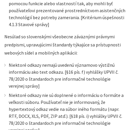
pomocou funkcie alebo vlastností tak, aby mohli byť
používateľovi prezentované prostredníctvom asistenčných
technológií bez potreby zamerania. [Kritérium úspešnosti
4.1.3 Stavové správy]
Nesúlad so slovenskými všeobecne záväznými právnymi
predpismi, upravujúcimi štandardy týkajúce sa prístupnosti
webových sídel a mobilných aplikácii:
Niektoré odkazy nemajú uvedenú významovo výstižnú
informáciu ako text odkazu. [§16 pís. f) vyhlášky UPVII č.
78/2020 o štandardoch pre informačné technológie
verejnej správy]
Niektoré odkazy nie sú doplnené o informáciu o formáte a
veľkosti súboru. Používateľ nie je informovaný, že
hypertextový odkaz vedie na súbor iného formátu (napr.
RTF, DOCX, XLS, PDF, ZIP atď.). [§18 pís. i) vyhlášky UPVII č.
78/2020 o štandardoch pre informačné technológie