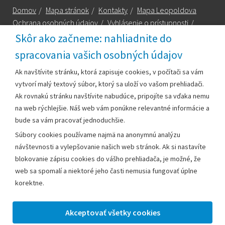
Domov
/
Mapa stránok
/
Kontakty
/
Mapa Leopoldova
Ochrana osobných údajov
/
Vyhlásenie o prístupnosti
/
Technická podpora
Skôr ako začneme: nahliadnite do
spracovania vašich osobných údajov
Za obsah zodpovedá:
Ak navštívite stránku, ktorá zapisuje cookies, v počítači sa vám
vytvorí malý textový súbor, ktorý sa uloží vo vašom prehliadači.
Mestský úrad Leopoldov
Ak rovnakú stránku navštívite nabudúce, pripojíte sa vďaka nemu
Hlohovská cesta 1818/2A
na web rýchlejšie. Náš web vám ponúkne relevantné informácie a
920 41 Leopoldov
bude sa vám pracovať jednoduchšie.
Súbory cookies používame najmä na anonymnú analýzu
Kontakt:
návštevnosti a vylepšovanie našich web stránok. Ak si nastavíte
blokovanie zápisu cookies do vášho prehliadača, je možné, že
Telefón:
+42133/285 27 11
web sa spomalí a niektoré jeho časti nemusia fungovať úplne
Email:
mesto@leopoldov.sk
korektne.
Sekretariát:
sekretariat@leopoldov.sk
Primátorka:
primatorka@leopoldov.sk
Webmaster:
webmaster@leopoldov.sk