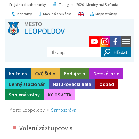
Prejsť na obsah stránky
7. augusta 2026 Meniny má Štefánia
Kontakty
Mobilná aplikácia
Mapa stránky
Hľadaj...
Knižnica
CVČ Šidlo
Podujatia
Detské jasle
Denný stacionár
Nafukovacia hala
Odpad
Spojené voľby
KC OSVETA
Mesto Leopoldov
Samospráva
Volení zástupcovia