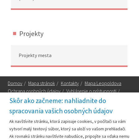
Projekty
Projekty mesta
Domov
/
Mapa stránok
/
Kontakty
/
Mapa Leopoldova
Ochrana osobných údajov
/
Vyhlásenie o prístupnosti
/
Technická podpora
Skôr ako začneme: nahliadnite do
spracovania vašich osobných údajov
Za obsah zodpovedá:
Ak navštívite stránku, ktorá zapisuje cookies, v počítači sa vám
vytvorí malý textový súbor, ktorý sa uloží vo vašom prehliadači.
Mestský úrad Leopoldov
Ak rovnakú stránku navštívite nabudúce, pripojíte sa vďaka nemu