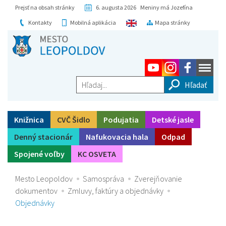
Prejsť na obsah stránky
6. augusta 2026 Meniny má Jozefína
Kontakty
Mobilná aplikácia
Mapa stránky
Hľadaj...
Knižnica
CVČ Šidlo
Podujatia
Detské jasle
Denný stacionár
Nafukovacia hala
Odpad
Spojené voľby
KC OSVETA
Mesto Leopoldov
Samospráva
Zverejňovanie
dokumentov
Zmluvy, faktúry a objednávky
Objednávky