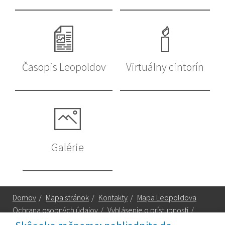
Časopis Leopoldov
Virtuálny cintorín
Galérie
Domov
/
Mapa stránok
/
Kontakty
/
Mapa Leopoldova
Ochrana osobných údajov
/
Vyhlásenie o prístupnosti
/
Technická podpora