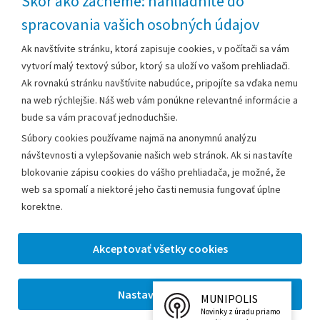
Skôr ako začneme: nahliadnite do
spracovania vašich osobných údajov
Za obsah zodpovedá:
Ak navštívite stránku, ktorá zapisuje cookies, v počítači sa vám
vytvorí malý textový súbor, ktorý sa uloží vo vašom prehliadači.
Mestský úrad Leopoldov
Ak rovnakú stránku navštívite nabudúce, pripojíte sa vďaka nemu
Hlohovská cesta 1818/2A
na web rýchlejšie. Náš web vám ponúkne relevantné informácie a
920 41 Leopoldov
bude sa vám pracovať jednoduchšie.
Súbory cookies používame najmä na anonymnú analýzu
Kontakt:
návštevnosti a vylepšovanie našich web stránok. Ak si nastavíte
blokovanie zápisu cookies do vášho prehliadača, je možné, že
Telefón:
+42133/285 27 11
web sa spomalí a niektoré jeho časti nemusia fungovať úplne
Email:
mesto@leopoldov.sk
korektne.
Sekretariát:
sekretariat@leopoldov.sk
Primátorka:
primatorka@leopoldov.sk
Webmaster:
webmaster@leopoldov.sk
MUNIPOLIS
2026 © Mestský úrad Leopoldov |
Nastavenia cookies
Novinky z úradu priamo