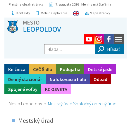
Prejsť na obsah stránky
7. augusta 2026 Meniny má Štefánia
Kontakty
Mobilná aplikácia
Mapa stránky
Hľadaj...
Knižnica
CVČ Šidlo
Podujatia
Detské jasle
Denný stacionár
Nafukovacia hala
Odpad
Spojené voľby
KC OSVETA
Mesto Leopoldov
Mestský úrad Spoločný obecný úrad
Mestský úrad