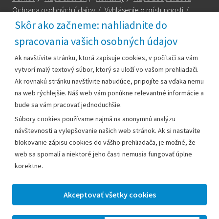
Ochrana osobných údajov
/
Vyhlásenie o prístupnosti
/
Technická podpora
Skôr ako začneme: nahliadnite do
spracovania vašich osobných údajov
Za obsah zodpovedá:
Ak navštívite stránku, ktorá zapisuje cookies, v počítači sa vám
vytvorí malý textový súbor, ktorý sa uloží vo vašom prehliadači.
Mestský úrad Leopoldov
Ak rovnakú stránku navštívite nabudúce, pripojíte sa vďaka nemu
Hlohovská cesta 1818/2A
na web rýchlejšie. Náš web vám ponúkne relevantné informácie a
920 41 Leopoldov
bude sa vám pracovať jednoduchšie.
Súbory cookies používame najmä na anonymnú analýzu
Kontakt:
návštevnosti a vylepšovanie našich web stránok. Ak si nastavíte
blokovanie zápisu cookies do vášho prehliadača, je možné, že
Telefón:
+42133/285 27 11
web sa spomalí a niektoré jeho časti nemusia fungovať úplne
Email:
mesto@leopoldov.sk
korektne.
Sekretariát:
sekretariat@leopoldov.sk
Primátorka:
primatorka@leopoldov.sk
Webmaster:
webmaster@leopoldov.sk