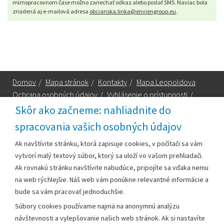
mimopracovnom čase možno zanechať odkaz alebo poslať SMS. Naviac bola
zriadená aj e-mailová adresa
obcianska.linka@enviengroup.eu
.
Domov
/
Mapa stránok
/
Kontakty
/
Mapa Leopoldova
Ochrana osobných údajov
/
Vyhlásenie o prístupnosti
/
Technická podpora
Skôr ako začneme: nahliadnite do
spracovania vašich osobných údajov
Za obsah zodpovedá:
Ak navštívite stránku, ktorá zapisuje cookies, v počítači sa vám
vytvorí malý textový súbor, ktorý sa uloží vo vašom prehliadači.
Mestský úrad Leopoldov
Ak rovnakú stránku navštívite nabudúce, pripojíte sa vďaka nemu
Hlohovská cesta 1818/2A
na web rýchlejšie. Náš web vám ponúkne relevantné informácie a
920 41 Leopoldov
bude sa vám pracovať jednoduchšie.
Súbory cookies používame najmä na anonymnú analýzu
Kontakt:
návštevnosti a vylepšovanie našich web stránok. Ak si nastavíte