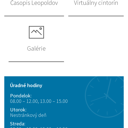
Časopis Leopoldov
Virtuálny cintorín
Galérie
Úradné hodiny
Pondelok:
08.00 – 12.00, 13.00 – 15.00
Utorok:
Nestránkový deň
Streda: