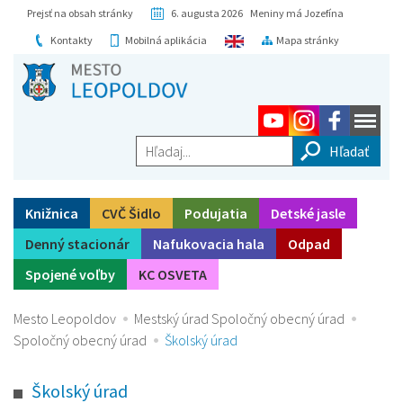
Prejsť na obsah stránky
6. augusta 2026 Meniny má Jozefína
Kontakty
Mobilná aplikácia
Mapa stránky
Hľadaj...
Knižnica
CVČ Šidlo
Podujatia
Detské jasle
Denný stacionár
Nafukovacia hala
Odpad
Spojené voľby
KC OSVETA
Mesto Leopoldov
Mestský úrad Spoločný obecný úrad
Spoločný obecný úrad
Školský úrad
Školský úrad