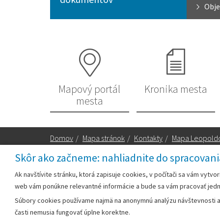
Obje
Mapový portál
Kronika mesta
mesta
Domov
/
Mapa stránok
/
Kontakty
/
Mapa Leopold
Skôr ako začneme: nahliadnite do spracovani
Za obsah zodpovedá:
Ak navštívite stránku, ktorá zapisuje cookies, v počítači sa vám vytvo
web vám ponúkne relevantné informácie a bude sa vám pracovať jed
Mestský úrad Leopoldov
Súbory cookies používame najmä na anonymnú analýzu návštevnosti a v
Hlohovská cesta 1818/2A
časti nemusia fungovať úplne korektne.
920 41 Leopoldov