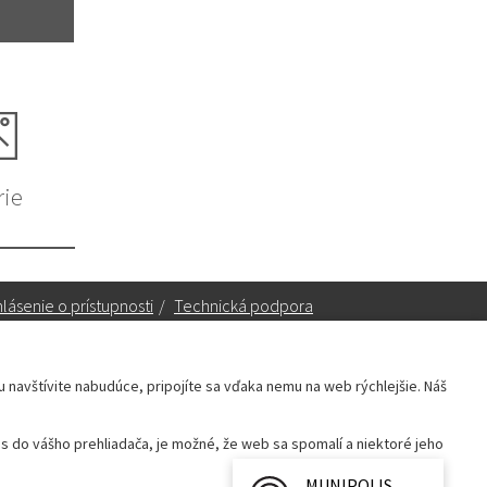
rie
lásenie o prístupnosti
/
Technická podpora
ku navštívite nabudúce, pripojíte sa vďaka nemu na web rýchlejšie. Náš
Sekretariát:
sekretariat@leopoldov.sk
 do vášho prehliadača, je možné, že web sa spomalí a niektoré jeho
Primátorka:
primatorka@leopoldov.sk
Webmaster:
webmaster@leopoldov.sk
MUNIPOLIS