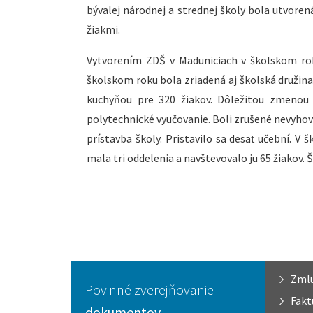
bývalej národnej a strednej školy bola utvoren
žiakmi.
Vytvorením ZDŠ v Maduniciach v školskom rok
školskom roku bola zriadená aj školská družina 
kuchyňou pre 320 žiakov. Dôležitou zmenou b
polytechnické vyučovanie. Boli zrušené nevyhovu
prístavba školy. Pristavilo sa desať učební. V
mala tri oddelenia a navštevovalo ju 65 žiakov.
Zml
Povinné zverejňovanie
Fakt
dokumentov