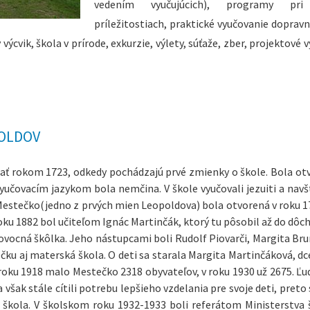
vedením vyučujúcich), programy pri
príležitostiach, praktické vyučovanie dopravn
výcvik, škola v prírode, exkurzie, výlety, súťaže, zber, projektové 
POLDOV
ať rokom 1723, odkedy pochádzajú prvé zmienky o škole. Bola ot
yučovacím jazykom bola nemčina. V škole vyučovali jezuiti a navšt
 Mestečko(jedno z prvých mien Leopoldova) bola otvorená v roku 1
oku 1882 bol učiteľom Ignác Martinčák, ktorý tu pôsobil až do dô
ovocná škôlka. Jeho nástupcami boli Rudolf Piovarči, Margita Bru
ku aj materská škola. O deti sa starala Margita Martinčáková, dcé
 roku 1918 malo Mestečko 2318 obyvateľov, v roku 1930 už 2675. Ľu
a však stále cítili potrebu lepšieho vzdelania pre svoje deti, preto
 škola. V školskom roku 1932-1933 boli referátom Ministerstva 