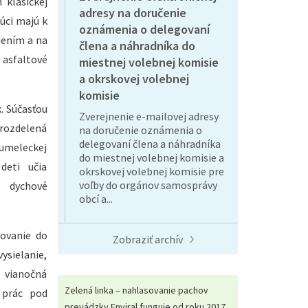
 klasickej
adresy na doručenie
úci majú k
oznámenia o delegovaní
dením a na
člena a náhradníka do
 asfaltové
miestnej volebnej komisie
a okrskovej volebnej
komisie
k. Súčasťou
Zverejnenie e-mailovej adresy
e rozdelená
na doručenie oznámenia o
delegovaní člena a náhradníka
 umeleckej
do miestnej volebnej komisie a
deti učia
okrskovej volebnej komisie pre
voľby do orgánov samosprávy
, dychové
obcí a...
sovanie do
Zobraziť archív
ielanie,
 vianočná
Zelená linka – nahlasovanie pachov
 prác pod
prevádzky Enviral funguje od roku 2017