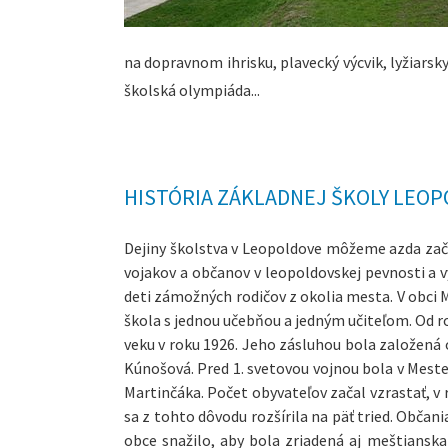
na dopravnom ihrisku, plavecký výcvik, lyžiarsky 
školská olympiáda...
HISTÓRIA ZÁKLADNEJ ŠKOLY LEO
Dejiny školstva v Leopoldove môžeme azda zač
vojakov a občanov v leopoldovskej pevnosti a v
deti zámožných rodičov z okolia mesta. V obci
škola s jednou učebňou a jedným učiteľom. Od r
veku v roku 1926. Jeho zásluhou bola založená 
Kúnošová. Pred 1. svetovou vojnou bola v Mesteč
Martinčáka. Počet obyvateľov začal vzrastať, v
sa z tohto dôvodu rozšírila na päť tried. Občani
obce snažilo, aby bola zriadená aj meštianska