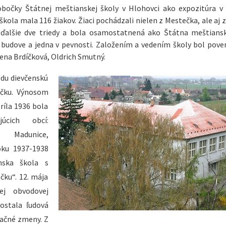
obočky Štátnej meštianskej školy v Hlohovci ako expozitúra v
škola mala 116 žiakov. Žiaci pochádzali nielen z Mestečka, ale aj 
o ďalšie dve triedy a bola osamostatnená ako Štátna meštians
ej budove a jedna v pevnosti. Založením a vedením školy bol pove
rena Brdíčková, Oldrich Smutný.
iedu dievčenskú
ečku. Výnosom
ríla 1936 bola
úcich obcí:
), Madunice,
oku 1937-1938
nska škola s
ku“. 12. mája
j obvodovej
ostala ľudová
začné zmeny. Z