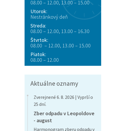
08.00 – 12.00, 13.00 – 15.00
Utorok:
Nestránkový deň
Streda:
08.00 – 12.00, 13.00 – 16.30
Štvrtok:
08.00 – 12.00, 13.00 – 15.00
Piatok:
08.00 – 12.00
Aktuálne oznamy
Zverejnené 6. 8. 2026 | Vyprší o
25 dní.
Zber odpadu v Leopoldove
- august
Harmonogram zberu odpadu v