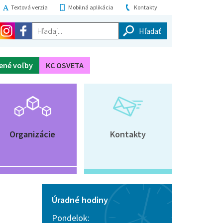
Textová verzia
Mobilná aplikácia
Kontakty
Hľadaj...
ené voľby
KC OSVETA
Organizácie
Kontakty
Úradné hodiny
Pondelok: