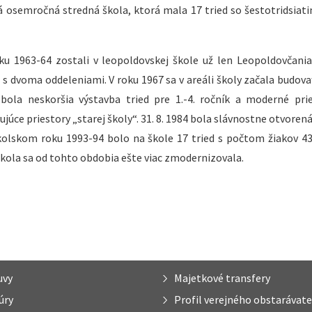
á osemročná stredná škola, ktorá mala 17 tried so šestotridsiati
u 1963-64 zostali v leopoldovskej škole už len Leopoldovčani
s dvoma oddeleniami. V roku 1967 sa v areáli školy začala budovať
ola neskoršia výstavba tried pre 1.-4. ročník a moderné pri
júce priestory „starej školy“. 31. 8. 1984 bola slávnostne otvoren
 školskom roku 1993-94 bolo na škole 17 tried s počtom žiakov 43
 Škola sa od tohto obdobia ešte viac zmodernizovala.
uvy
Majetkové transfery
úry
Profil verejného obstarávate