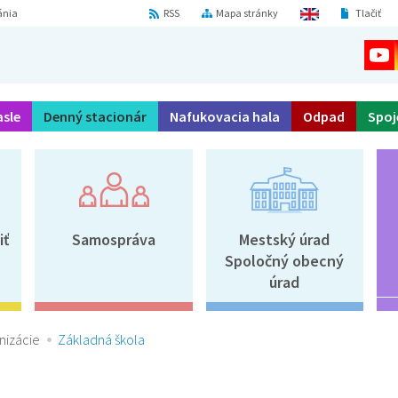
ánia
RSS
Mapa stránky
Tlačiť
asle
Denný stacionár
Nafukovacia hala
Odpad
Spoj
iť
Samospráva
Mestský úrad
Spoločný obecný
úrad
nizácie
Základná škola