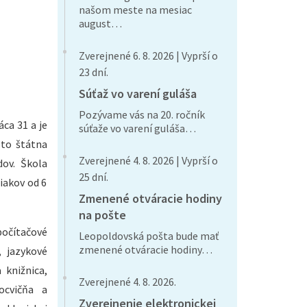
našom meste na mesiac
august…
Zverejnené 6. 8. 2026 | Vyprší o
23 dní.
Súťaž vo varení guláša
Pozývame vás na 20. ročník
ca 31 a je
súťaže vo varení guláša…
 to štátna
Zverejnené 4. 8. 2026 | Vyprší o
dov. Škola
25 dní.
iakov od 6
Zmenené otváracie hodiny
na pošte
počítačové
Leopoldovská pošta bude mať
zmenené otváracie hodiny…
, jazykové
 knižnica,
Zverejnené 4. 8. 2026.
ocvičňa a
Zverejnenie elektronickej