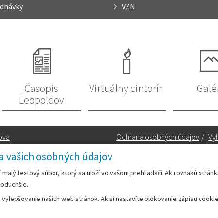
dnávky
VZN
Časopis
Virtuálny cintorín
Galé
Leopoldov
ova
Ochrana osobných údajov
/
Vyh
a vašich osobných údajov
Kontakt:
rí malý textový súbor, ktorý sa uloží vo vašom prehliadači. Ak rovnakú strán
noduchšie.
Telefón:
+42133/285 27 11
ylepšovanie našich web stránok. Ak si nastavíte blokovanie zápisu cookies
Email:
mesto@leopoldov.sk