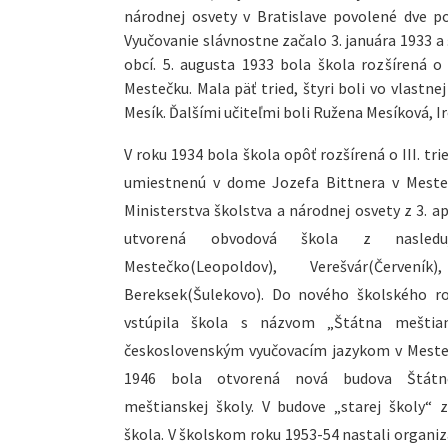
národnej osvety v Bratislave povolené dve p
Vyučovanie slávnostne začalo 3. januára 1933 a 
obcí. 5. augusta 1933 bola škola rozšírená 
Mestečku. Mala päť tried, štyri boli vo vlastn
Mesík. Ďalšími učiteľmi boli Ružena Mesíková, I
V roku 1934 bola škola opôť rozšírená o III. tr
umiestnenú v dome Jozefa Bittnera v Mest
Ministerstva školstva a národnej osvety z 3. ap
utvorená obvodová škola z nasleduj
Mestečko(Leopoldov), Verešvár(Červeník
Bereksek(Šulekovo). Do nového školského r
vstúpila škola s názvom „Štátna meštia
československým vyučovacím jazykom v Mesteč
1946 bola otvorená nová budova Štátne
meštianskej školy. V budove „starej školy“ z
škola. V školskom roku 1953-54 nastali organi