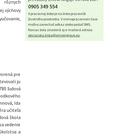
 rôznych
0905 349 554
ej výchovy
V pracovnej dobe je na linke pracovník
vyučovanie,
životného prostredia. V mimopracovnom čase
možno zanechať odkaz alebo poslať SMS.
Naviac bola zriadená aj e-mailová adresa
obcianska.linka@enviengroup.eu
.
vorená pre
evovali ju
780 ľudová
chodkového
nnová, Ida
ra učiteľa
dová škola
 sa vedenie
školstva a