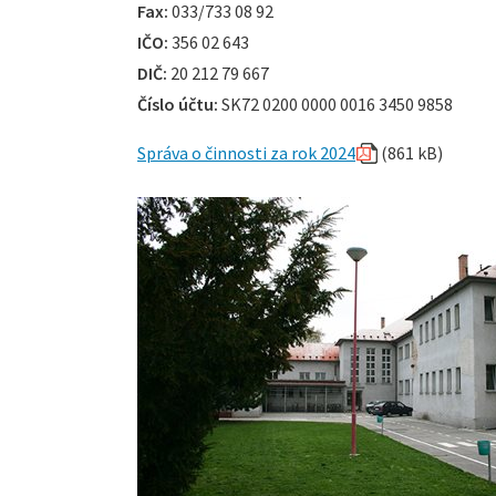
Fax:
033/733 08 92
IČO:
356 02 643
DIČ:
20 212 79 667
Číslo účtu:
SK72 0200 0000 0016 3450 9858
Správa o činnosti za rok 2024
(861 kB)