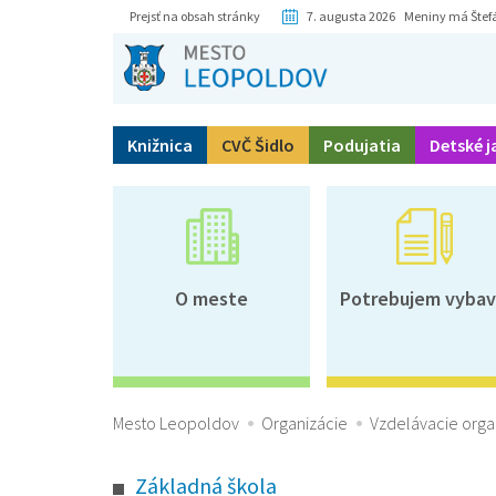
Prejsť na obsah stránky
7. augusta 2026 Meniny má Štef
Knižnica
CVČ Šidlo
Podujatia
Detské j
O meste
Potrebujem vybav
Mesto Leopoldov
Organizácie
Vzdelávacie orga
Základná škola