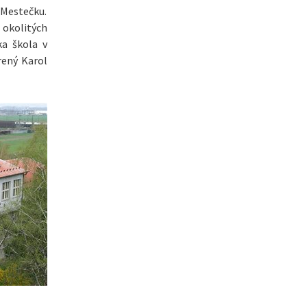
 Mestečku.
z okolitých
ka škola v
rený Karol