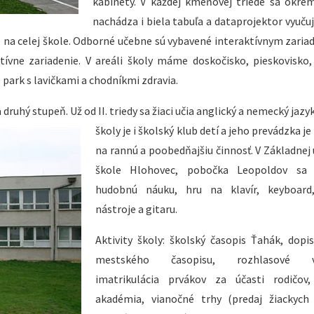
kabinety. V každej kmeňovej triede sa okrem
nachádza i biela tabuľa a dataprojektor vyučuj
ie na celej škole. Odborné učebne sú vybavené interaktívnym zaria
tívne zariadenie. V areáli školy máme doskočisko, pieskovisko,
 park s lavičkami a chodníkmi zdravia.
 druhý stupeň. Už od II. triedy sa žiaci učia anglický a nemecký
jazy
školy je i školský klub detí a jeho prevádzka j
na rannú a poobedňajšiu činnosť. V Základnej
škole Hlohovec, pobočka Leopoldov sa 
hudobnú náuku, hru na klavír, keyboard
nástroje a gitaru.
Aktivity školy: školský časopis Ťahák, dopi
mestského časopisu, rozhlasové vys
imatrikulácia prvákov za účasti rodičov,
akadémia, vianočné trhy (predaj žiackych