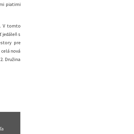
mi piatimi
a. V tomto
 jedáleň s
estory pre
á celá nová
2. Družina
ľa