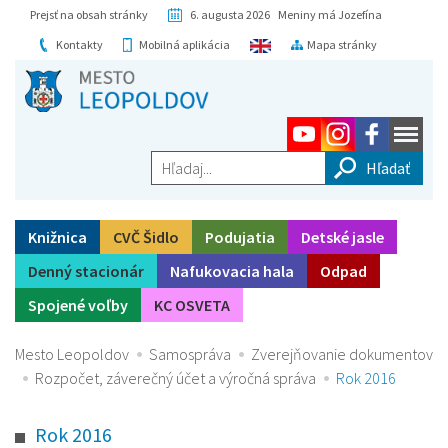
Prejsť na obsah stránky
6. augusta 2026 Meniny má Jozefína
Kontakty
Mobilná aplikácia
Mapa stránky
Hľadaj...
Knižnica
CVČ Šidlo
Podujatia
Detské jasle
Denný stacionár
Nafukovacia hala
Odpad
Spojené voľby
KC OSVETA
Mesto Leopoldov
Samospráva
Zverejňovanie dokumentov
Rozpočet, záverečný účet a výročná správa
Rok 2016
Rok 2016