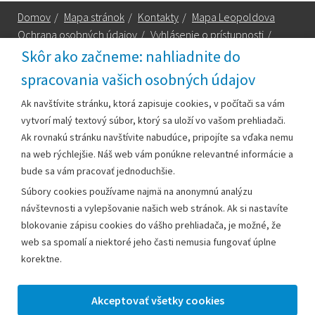
Domov
/
Mapa stránok
/
Kontakty
/
Mapa Leopoldova
Ochrana osobných údajov
/
Vyhlásenie o prístupnosti
/
Technická podpora
Skôr ako začneme: nahliadnite do
spracovania vašich osobných údajov
Za obsah zodpovedá:
Ak navštívite stránku, ktorá zapisuje cookies, v počítači sa vám
vytvorí malý textový súbor, ktorý sa uloží vo vašom prehliadači.
Mestský úrad Leopoldov
Ak rovnakú stránku navštívite nabudúce, pripojíte sa vďaka nemu
Hlohovská cesta 1818/2A
na web rýchlejšie. Náš web vám ponúkne relevantné informácie a
920 41 Leopoldov
bude sa vám pracovať jednoduchšie.
Súbory cookies používame najmä na anonymnú analýzu
Kontakt:
návštevnosti a vylepšovanie našich web stránok. Ak si nastavíte
blokovanie zápisu cookies do vášho prehliadača, je možné, že
Telefón:
+42133/285 27 11
web sa spomalí a niektoré jeho časti nemusia fungovať úplne
Email:
mesto@leopoldov.sk
korektne.
Sekretariát:
sekretariat@leopoldov.sk
Primátorka:
primatorka@leopoldov.sk