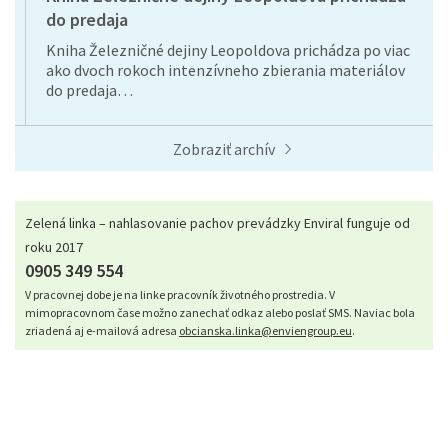
do predaja
Kniha Železničné dejiny Leopoldova prichádza po viac
ako dvoch rokoch intenzívneho zbierania materiálov
do predaja…
Zobraziť archív
Zelená linka – nahlasovanie pachov prevádzky Enviral funguje od
roku 2017
0905 349 554
V pracovnej dobe je na linke pracovník životného prostredia. V
mimopracovnom čase možno zanechať odkaz alebo poslať SMS. Naviac bola
zriadená aj e-mailová adresa
obcianska.linka@enviengroup.eu
.