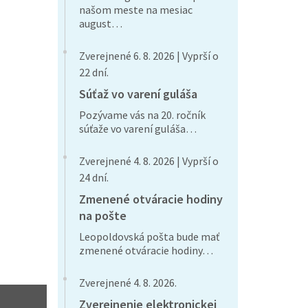
našom meste na mesiac
august…
Zverejnené 6. 8. 2026 | Vyprší o
22 dní.
Súťaž vo varení guláša
Pozývame vás na 20. ročník
súťaže vo varení guláša…
Zverejnené 4. 8. 2026 | Vyprší o
24 dní.
Zmenené otváracie hodiny
na pošte
Leopoldovská pošta bude mať
zmenené otváracie hodiny…
Zverejnené 4. 8. 2026.
Zverejnenie elektronickej