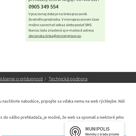
0905 349 554
V pracovnej dobe je na linke pracovník
životného prostredia. V mimopracovnom čase
možno zanechať odkaz alebo poslať SMS.
Naviac bola zriadená aj e-mailová adresa
obcianska.linka@enviengroup.eu
.
lásenie o prístupnosti
/
Technická podpora
ku navštívite nabudúce, pripojíte sa vďaka nemu na web rýchlejšie. Náš
Sekretariát:
sekretariat@leopoldov.sk
 do vášho prehliadača, je možné, že web sa spomalí a niektoré jeho
Primátorka:
primatorka@leopoldov.sk
Webmaster:
webmaster@leopoldov.sk
MUNIPOLIS
Novinky z úradu priamo