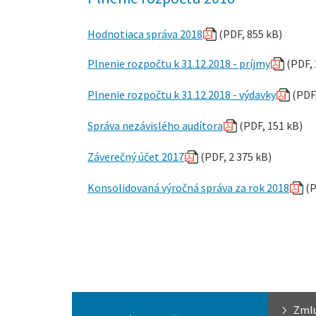
Hodnotiaca správa 2018
(PDF, 855 kB)
Plnenie rozpočtu k 31.12.2018 - príjmy
(PDF, 
Plnenie rozpočtu k 31.12.2018 - výdavky
(PDF,
Správa nezávislého audítora
(PDF, 151 kB)
Záverečný účet 2017
(PDF, 2 375 kB)
Konsolidovaná výročná správa za rok 2018
(P
Zml