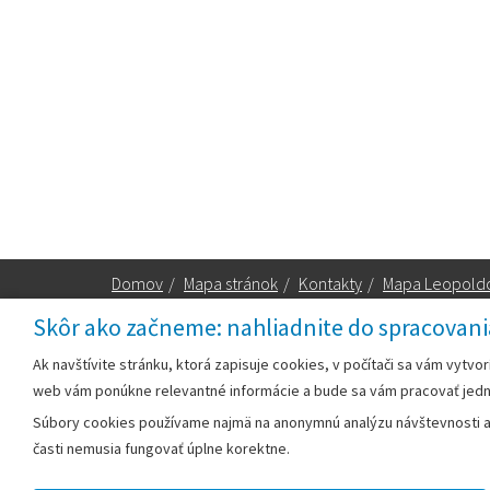
Domov
/
Mapa stránok
/
Kontakty
/
Mapa Leopold
Skôr ako začneme: nahliadnite do spracovani
Za obsah zodpovedá:
Ak navštívite stránku, ktorá zapisuje cookies, v počítači sa vám vytvo
web vám ponúkne relevantné informácie a bude sa vám pracovať jed
Mestský úrad Leopoldov
Súbory cookies používame najmä na anonymnú analýzu návštevnosti a v
Hlohovská cesta 1818/2A
časti nemusia fungovať úplne korektne.
920 41 Leopoldov