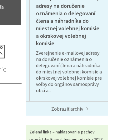
adresy na doručenie
ľa
oznámenia o delegovaní
člena a náhradníka do
miestnej volebnej komisie
a okrskovej volebnej
komisie
Zverejnenie e-mailovej adresy
na doručenie oznámenia o
delegovaní člena a náhradníka
rie
do miestnej volebnej komisie a
okrskovej volebnej komisie pre
voľby do orgánov samosprávy
obcí a...
Zobraziť archív
Zelená linka – nahlasovanie pachov
prevádzky Enviral funguje od roku 2017