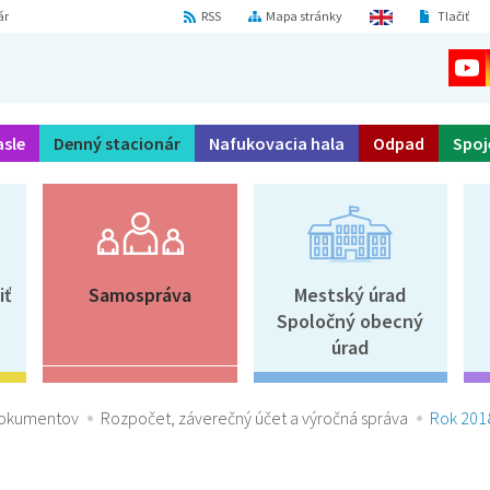
ár
RSS
Mapa stránky
Tlačiť
asle
Denný stacionár
Nafukovacia hala
Odpad
Spoj
iť
Samospráva
Mestský úrad
Spoločný obecný
úrad
dokumentov
Rozpočet, záverečný účet a výročná správa
Rok 201