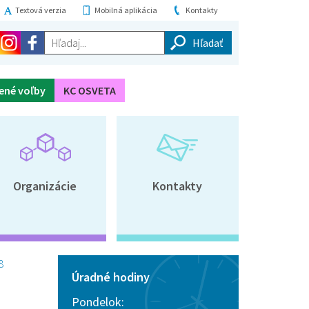
Textová verzia
Mobilná aplikácia
Kontakty
Hľadaj...
ené voľby
KC OSVETA
Organizácie
Kontakty
8
Úradné hodiny
Pondelok: