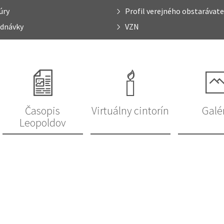
úry
Profil verejného obstarávate
dnávky
VZN
Časopis
Virtuálny cintorín
Galé
Leopoldov