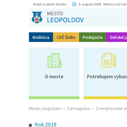
Prejsť na obsah stránky
8. augusta 2026 Meniny má Osk
Knižnica
CVČ Šidlo
Podujatia
Detské j
O meste
Potrebujem vybav
Mesto Leopoldov
Samospráva
Zverejňovanie 
Rok 2018