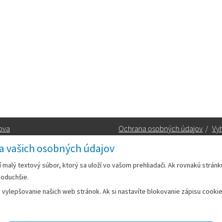
ova
Ochrana osobných údajov
/
Vyh
a vašich osobných údajov
Kontakt:
rí malý textový súbor, ktorý sa uloží vo vašom prehliadači. Ak rovnakú strán
noduchšie.
Telefón:
+42133/285 27 11
ylepšovanie našich web stránok. Ak si nastavíte blokovanie zápisu cookies
Email:
mesto@leopoldov.sk