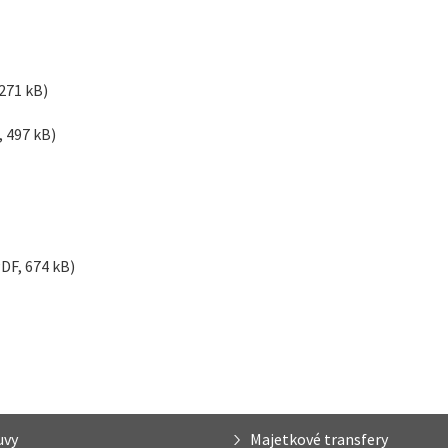
271 kB)
 497 kB)
DF, 674 kB)
uvy
Majetkové transfery