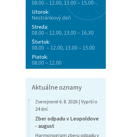
08.00 – 12.00, 13.00 – 15.00
Utorok:
Nestránkový deň
Streda:
08.00 – 12.00, 13.00 – 16.30
Štvrtok:
08.00 – 12.00, 13.00 – 15.00
Piatok:
08.00 – 12.00
Aktuálne oznamy
Zverejnené 6. 8. 2026 | Vyprší o
24 dní.
Zber odpadu v Leopoldove
- august
Harmonogram zberu odpadu v