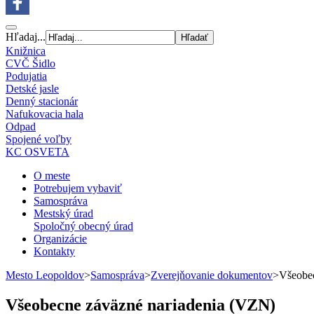
Hľadaj...
Knižnica
CVČ Šidlo
Podujatia
Detské jasle
Denný stacionár
Nafukovacia hala
Odpad
Spojené voľby
KC OSVETA
O meste
Potrebujem vybaviť
Samospráva
Mestský úrad
Spoločný obecný úrad
Organizácie
Kontakty
Mesto Leopoldov
>
Samospráva
>
Zverejňovanie dokumentov
>
Všeobec
Všeobecne záväzné nariadenia (VZN)