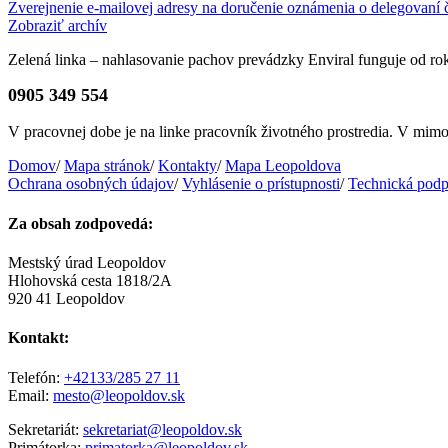
Zverejnenie e-mailovej adresy na doručenie oznámenia o delegovaní č
Zobraziť archív
Zelená linka – nahlasovanie pachov prevádzky Enviral funguje od r
0905 349 554
V pracovnej dobe je na linke pracovník životného prostredia. V mi
Domov
/
Mapa stránok
/
Kontakty
/
Mapa Leopoldova
Ochrana osobných údajov
/
Vyhlásenie o prístupnosti
/
Technická podp
Za obsah zodpovedá:
Mestský úrad Leopoldov
Hlohovská cesta 1818/2A
920 41 Leopoldov
Kontakt:
Telefón:
+42133/285 27 11
Email:
mesto@leopoldov.sk
Sekretariát:
sekretariat@leopoldov.sk
Primátorka:
primatorka@leopoldov.sk