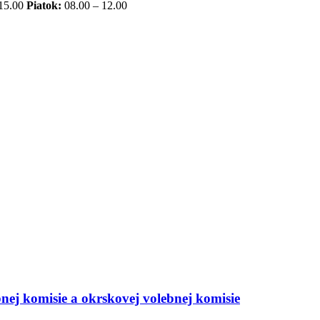
 15.00
Piatok:
08.00 – 12.00
nej komisie a okrskovej volebnej komisie