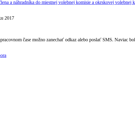
lena a náhradníka do miestnej volebnej komisie a okrskovej volebnej 
oku 2017
mopracovnom čase možno zanechať odkaz alebo poslať SMS. Naviac bola
ora