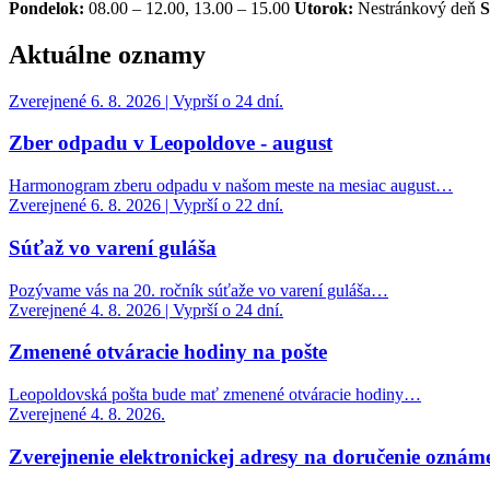
Pondelok:
08.00 – 12.00, 13.00 – 15.00
Utorok:
Nestránkový deň
S
Aktuálne oznamy
Zverejnené 6. 8. 2026 | Vyprší o 24 dní.
Zber odpadu v Leopoldove - august
Harmonogram zberu odpadu v našom meste na mesiac august…
Zverejnené 6. 8. 2026 | Vyprší o 22 dní.
Súťaž vo varení guláša
Pozývame vás na 20. ročník súťaže vo varení guláša…
Zverejnené 4. 8. 2026 | Vyprší o 24 dní.
Zmenené otváracie hodiny na pošte
Leopoldovská pošta bude mať zmenené otváracie hodiny…
Zverejnené 4. 8. 2026.
Zverejnenie elektronickej adresy na doručenie oznáme