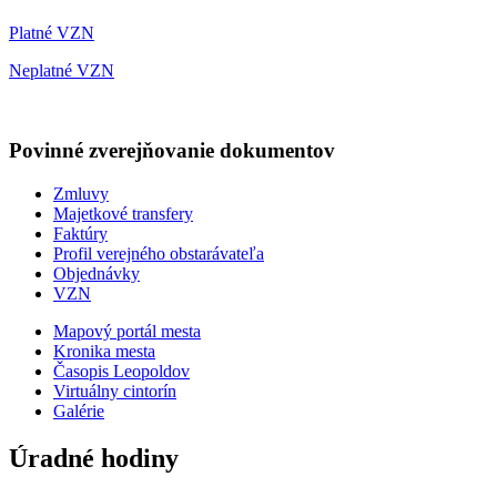
Platné VZN
Neplatné VZN
Povinné zverejňovanie
dokumentov
Zmluvy
Majetkové transfery
Faktúry
Profil verejného obstarávateľa
Objednávky
VZN
Mapový portál mesta
Kronika mesta
Časopis Leopoldov
Virtuálny cintorín
Galérie
Úradné hodiny