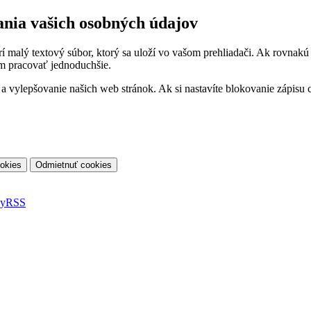
ania vašich osobných údajov
orí malý textový súbor, ktorý sa uloží vo vašom prehliadači. Ak rovnak
m pracovať jednoduchšie.
vylepšovanie našich web stránok. Ak si nastavíte blokovanie zápisu co
ky
RSS