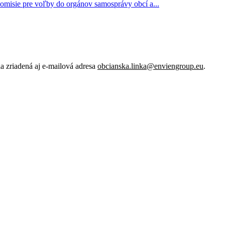
komisie pre voľby do orgánov samosprávy obcí a...
 zriadená aj e-mailová adresa
obcianska.linka@enviengroup.eu
.