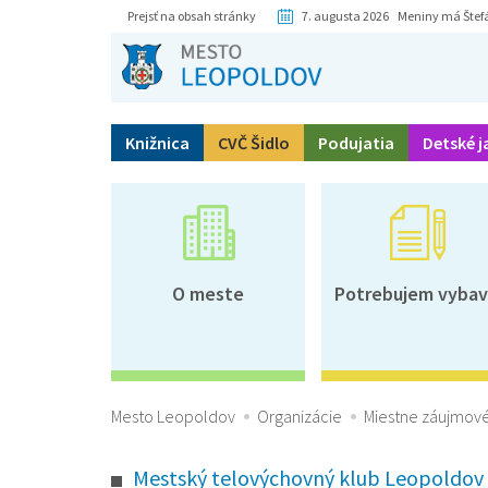
Prejsť na obsah stránky
7. augusta 2026 Meniny má Štef
Knižnica
CVČ Šidlo
Podujatia
Detské j
O meste
Potrebujem vybav
Mesto Leopoldov
Organizácie
Miestne záujmové
Mestský telovýchovný klub Leopoldov