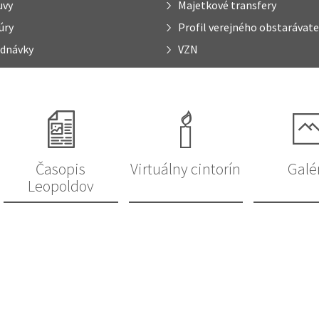
uvy
Majetkové transfery
úry
Profil verejného obstarávate
dnávky
VZN
Časopis
Virtuálny cintorín
Galé
Leopoldov