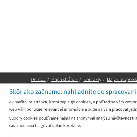
Domov
/
Mapa stránok
/
Kontakty
/
Mapa Leopold
Skôr ako začneme: nahliadnite do spracovani
Za obsah zodpovedá:
Ak navštívite stránku, ktorá zapisuje cookies, v počítači sa vám vytvo
web vám ponúkne relevantné informácie a bude sa vám pracovať jed
Mestský úrad Leopoldov
Súbory cookies používame najmä na anonymnú analýzu návštevnosti a v
Hlohovská cesta 1818/2A
časti nemusia fungovať úplne korektne.
920 41 Leopoldov