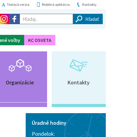
Textová verzia
Mobilná aplikácia
Kontakty
Hľadaj...
ené voľby
KC OSVETA
Organizácie
Kontakty
Úradné hodiny
Pondelok: