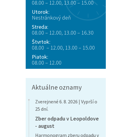
08.00 – 12.00, 13.00 – 15.00
Utorok:
Nestránkový deň
Streda:
08.00 – 12.00, 13.00 – 16.30
Štvrtok:
08.00 – 12.00, 13.00 – 15.00
Piatok:
08.00 – 12.00
Aktuálne oznamy
Zverejnené 6. 8. 2026 | Vyprší o
25 dní.
Zber odpadu v Leopoldove
- august
Harmonogram zberu odpadu v