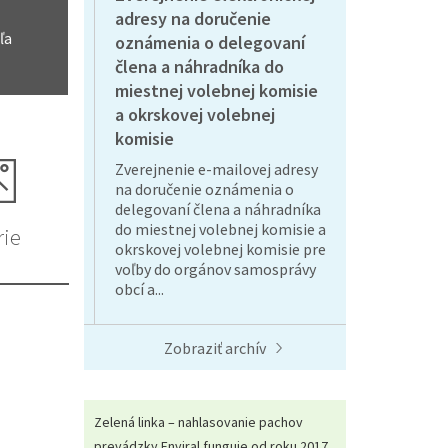
adresy na doručenie
ľa
oznámenia o delegovaní
člena a náhradníka do
miestnej volebnej komisie
a okrskovej volebnej
komisie
Zverejnenie e-mailovej adresy
na doručenie oznámenia o
delegovaní člena a náhradníka
do miestnej volebnej komisie a
rie
okrskovej volebnej komisie pre
voľby do orgánov samosprávy
obcí a...
Zobraziť archív
Zelená linka – nahlasovanie pachov
prevádzky Enviral funguje od roku 2017