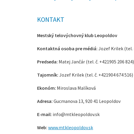
KONTAKT
Mestský telovýchovný klub Leopoldov
Kontaktná osoba pre médiá:
Jozef Krilek (tel.
Predseda:
Matej Jančár (tel. č. +421905 206 824)
Tajomník:
Jozef Krilek (tel. č. +421904 674 516)
Ekonóm:
Miroslava Malíková
Adresa:
Gucmanova 13, 920 41 Leopoldov
E-mail:
info@mtkleopoldov.sk
Web:
www.mtkleopoldov.sk