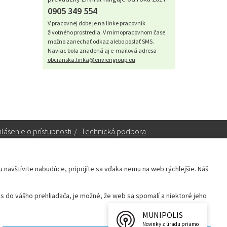
0905 349 554
V pracovnej dobe je na linke pracovník
životného prostredia. V mimopracovnom čase
možno zanechať odkaz alebo poslať SMS.
Naviac bola zriadená aj e-mailová adresa
obcianska.linka@enviengroup.eu
.
lásenie o prístupnosti
/
Technická podpora
ku navštívite nabudúce, pripojíte sa vďaka nemu na web rýchlejšie. Náš
Sekretariát:
sekretariat@leopoldov.sk
 do vášho prehliadača, je možné, že web sa spomalí a niektoré jeho
Primátorka:
primatorka@leopoldov.sk
Webmaster:
webmaster@leopoldov.sk
MUNIPOLIS
Novinky z úradu priamo