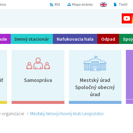
ánia
RSS
Mapa stránky
Tlačiť
asle
Denný stacionár
Nafukovacia hala
Odpad
Spoj
iť
Samospráva
Mestský úrad
Spoločný obecný
úrad
 organizácie
Mestský telovýchovný klub Leopoldov