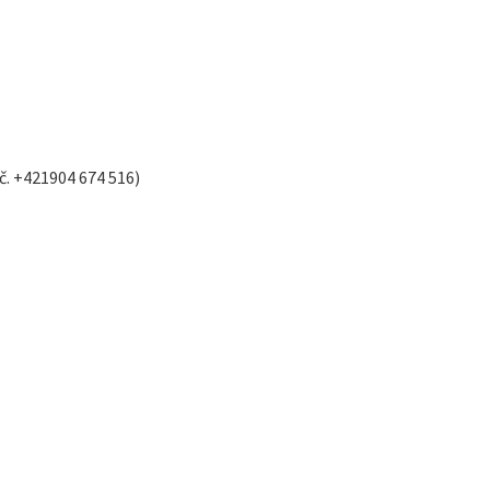
 č. +421904 674 516)