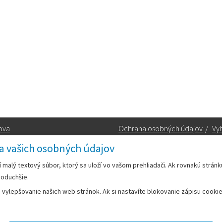
ova
Ochrana osobných údajov
/
Vyh
a vašich osobných údajov
Kontakt:
rí malý textový súbor, ktorý sa uloží vo vašom prehliadači. Ak rovnakú strán
noduchšie.
Telefón:
+42133/285 27 11
ylepšovanie našich web stránok. Ak si nastavíte blokovanie zápisu cookies
Email:
mesto@leopoldov.sk