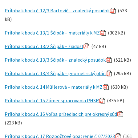
Príloha k bodu č. 12/3 Bartovič – znalecký posudok
(533
kB)
Príloha k bodu č. 13/1 Ščipák – materiály k MZ
(302 kB)
Príloha k bodu č. 13/2 Ščipák – žiadosť
(47 kB)
Príloha k bodu č. 13/3 Ščipák – znalecký posudok
(521 kB)
Príloha k bodu č. 13/4 Ščipák – geometrický plán
(295 kB)
Príloha k bodu č. 14 Müllerová – materiály k MZ
(630 kB)
Príloha k bodu č. 15 Zámer spracovania PHSR
(435 kB)
Príloha k bodu č. 16 Voľba prísediacich pre okresný súd
(223 kB)
Príloha k bodu č. 17 Rozpočtové opatrenie č. 07/2023
(161