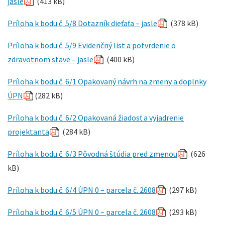
jasle
(413 kB)
Príloha k bodu č. 5/8 Dotazník dieťaťa – jasle
(378 kB)
Príloha k bodu č. 5/9 Evidenčný list a potvrdenie o
zdravotnom stave – jasle
(400 kB)
Príloha k bodu č. 6/1 Opakovaný návrh na zmeny a doplnky
ÚPN
(282 kB)
Príloha k bodu č. 6/2 Opakovaná žiadosť a vyjadrenie
projektanta
(284 kB)
Príloha k bodu č. 6/3 Pôvodná štúdia pred zmenou
(626
kB)
Príloha k bodu č. 6/4 ÚPN 0 – parcela č. 2608
(297 kB)
Príloha k bodu č. 6/5 ÚPN 0 – parcela č. 2608
(293 kB)