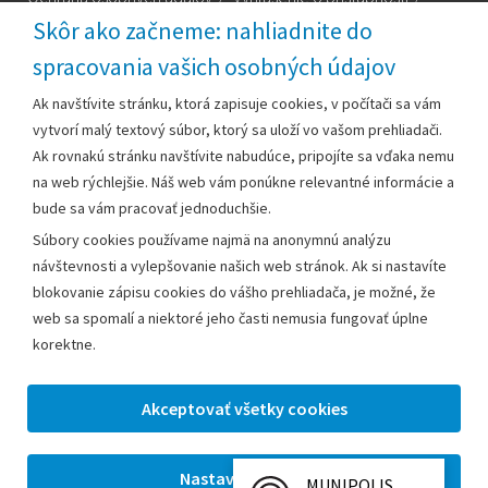
Technická podpora
Skôr ako začneme: nahliadnite do
spracovania vašich osobných údajov
Za obsah zodpovedá:
Ak navštívite stránku, ktorá zapisuje cookies, v počítači sa vám
vytvorí malý textový súbor, ktorý sa uloží vo vašom prehliadači.
Mestský úrad Leopoldov
Ak rovnakú stránku navštívite nabudúce, pripojíte sa vďaka nemu
Hlohovská cesta 1818/2A
na web rýchlejšie. Náš web vám ponúkne relevantné informácie a
920 41 Leopoldov
bude sa vám pracovať jednoduchšie.
Súbory cookies používame najmä na anonymnú analýzu
Kontakt:
návštevnosti a vylepšovanie našich web stránok. Ak si nastavíte
blokovanie zápisu cookies do vášho prehliadača, je možné, že
Telefón:
+42133/285 27 11
web sa spomalí a niektoré jeho časti nemusia fungovať úplne
Email:
mesto@leopoldov.sk
korektne.
Sekretariát:
sekretariat@leopoldov.sk
Primátorka:
primatorka@leopoldov.sk
Webmaster:
webmaster@leopoldov.sk
MUNIPOLIS