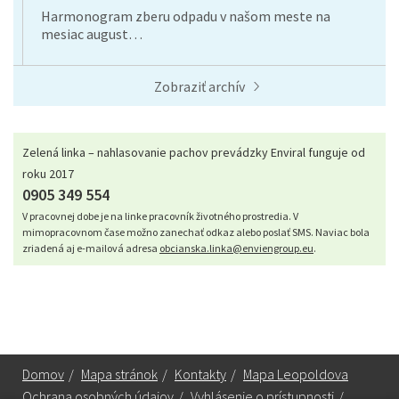
Harmonogram zberu odpadu v našom meste na
mesiac august…
Zobraziť archív
Zelená linka – nahlasovanie pachov prevádzky Enviral funguje od
roku 2017
0905 349 554
V pracovnej dobe je na linke pracovník životného prostredia. V
mimopracovnom čase možno zanechať odkaz alebo poslať SMS. Naviac bola
zriadená aj e-mailová adresa
obcianska.linka@enviengroup.eu
.
Domov
/
Mapa stránok
/
Kontakty
/
Mapa Leopoldova
Ochrana osobných údajov
/
Vyhlásenie o prístupnosti
/