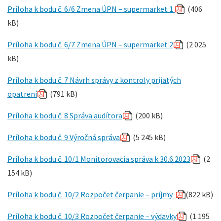
Príloha k bodu č. 6/6 Zmena ÚPN – supermarket 1
(406
kB)
Príloha k bodu č. 6/7 Zmena ÚPN – supermarket 2
(2 025
kB)
Príloha k bodu č. 7 Návrh správy z kontroly prijatých
opatrení
(791 kB)
Príloha k bodu č. 8 Správa audítora
(200 kB)
Príloha k bodu č. 9 Výročná správa
(5 245 kB)
Príloha k bodu č. 10/1 Monitorovacia správa k 30.6.2023
(2
154 kB)
Príloha k bodu č. 10/2 Rozpočet čerpanie – príjmy
(822 kB)
Príloha k bodu č. 10/3 Rozpočet čerpanie – výdavky
(1 195