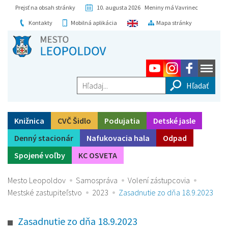
Prejsť na obsah stránky
10. augusta 2026 Meniny má Vavrinec
Kontakty
Mobilná aplikácia
Mapa stránky
Hľadaj...
Knižnica
CVČ Šidlo
Podujatia
Detské jasle
Denný stacionár
Nafukovacia hala
Odpad
Spojené voľby
KC OSVETA
Mesto Leopoldov
Samospráva
Volení zástupcovia
Mestské zastupiteľstvo
2023
Zasadnutie zo dňa 18.9.2023
Zasadnutie zo dňa 18.9.2023