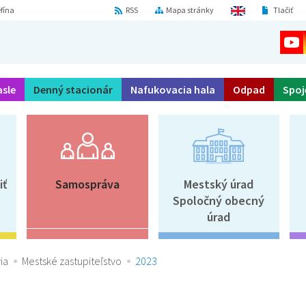
fína
RSS
Mapa stránky
Tlačiť
asle
Denný stacionár
Nafukovacia hala
Odpad
Spoj
iť
Samospráva
Mestský úrad
Spoločný obecný
úrad
ia
Mestské zastupiteľstvo
2023