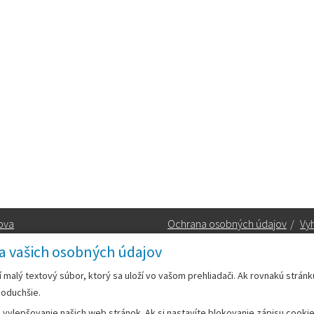
ova
Ochrana osobných údajov
/
Vyh
a vašich osobných údajov
Kontakt:
rí malý textový súbor, ktorý sa uloží vo vašom prehliadači. Ak rovnakú strán
noduchšie.
Telefón:
+42133/285 27 11
ylepšovanie našich web stránok. Ak si nastavíte blokovanie zápisu cookies