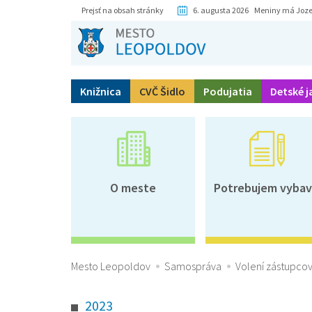
Prejsť na obsah stránky
6. augusta 2026 Meniny má Joze
Knižnica
CVČ Šidlo
Podujatia
Detské j
O meste
Potrebujem vybav
Mesto Leopoldov
Samospráva
Volení zástupcov
2023