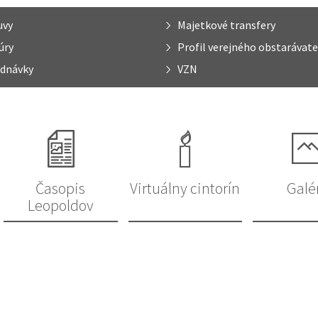
uvy
Majetkové transfery
úry
Profil verejného obstarávate
dnávky
VZN
Časopis
Virtuálny cintorín
Galé
Leopoldov