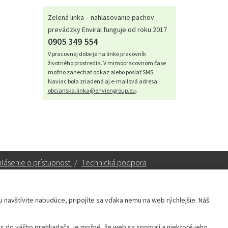
Zelená linka – nahlasovanie pachov
prevádzky Enviral funguje od roku 2017
0905 349 554
V pracovnej dobe je na linke pracovník
životného prostredia. V mimopracovnom čase
možno zanechať odkaz alebo poslať SMS.
Naviac bola zriadená aj e-mailová adresa
obcianska.linka@enviengroup.eu
.
lásenie o prístupnosti
/
Technická podpora
ku navštívite nabudúce, pripojíte sa vďaka nemu na web rýchlejšie. Náš
Sekretariát:
sekretariat@leopoldov.sk
 do vášho prehliadača, je možné, že web sa spomalí a niektoré jeho