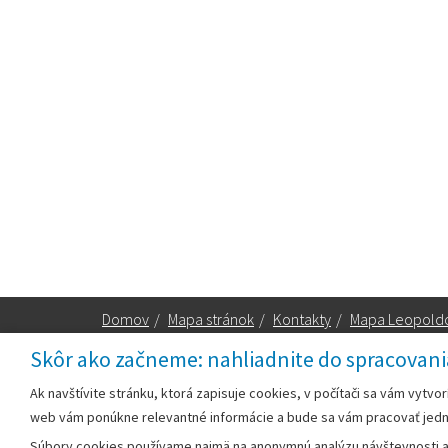
Domov
/
Mapa stránok
/
Kontakty
/
Mapa Leopold
Skôr ako začneme: nahliadnite do spracovani
Za obsah zodpovedá:
Ak navštívite stránku, ktorá zapisuje cookies, v počítači sa vám vytvo
web vám ponúkne relevantné informácie a bude sa vám pracovať jed
Mestský úrad Leopoldov
Súbory cookies používame najmä na anonymnú analýzu návštevnosti a v