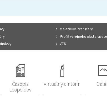
uvy
Majetkové transfery
úry
Profil verejného obstarávate
dnávky
VZN
Časopis
Virtuálny cintorín
Galé
Leopoldov