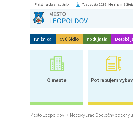
Prejsť na obsah stránky
7. augusta 2026 Meniny má Štef
Knižnica
CVČ Šidlo
Podujatia
Detské j
O meste
Potrebujem vybav
Mesto Leopoldov
Mestský úrad Spoločný obecný 