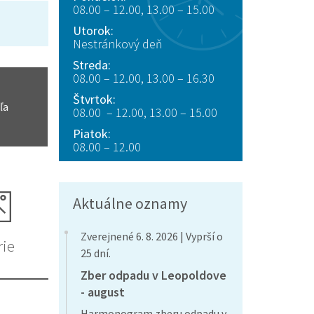
08.00 – 12.00, 13.00 – 15.00
Utorok:
Nestránkový deň
Streda:
08.00 – 12.00, 13.00 – 16.30
Štvrtok:
ľa
08.00 – 12.00, 13.00 – 15.00
Piatok:
08.00 – 12.00
Aktuálne oznamy
Zverejnené 6. 8. 2026 | Vyprší o
rie
25 dní.
Zber odpadu v Leopoldove
- august
Harmonogram zberu odpadu v