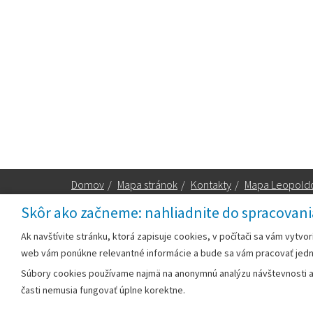
Domov
/
Mapa stránok
/
Kontakty
/
Mapa Leopold
Skôr ako začneme: nahliadnite do spracovani
Za obsah zodpovedá:
Ak navštívite stránku, ktorá zapisuje cookies, v počítači sa vám vytvo
web vám ponúkne relevantné informácie a bude sa vám pracovať jed
Mestský úrad Leopoldov
Súbory cookies používame najmä na anonymnú analýzu návštevnosti a v
Hlohovská cesta 1818/2A
časti nemusia fungovať úplne korektne.
920 41 Leopoldov