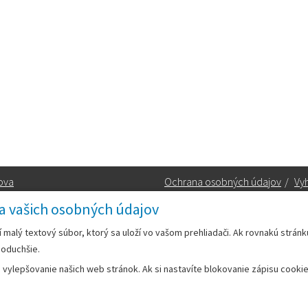
ova
Ochrana osobných údajov
/
Vyh
a vašich osobných údajov
Kontakt:
rí malý textový súbor, ktorý sa uloží vo vašom prehliadači. Ak rovnakú strán
noduchšie.
Telefón:
+42133/285 27 11
ylepšovanie našich web stránok. Ak si nastavíte blokovanie zápisu cookies
Email:
mesto@leopoldov.sk