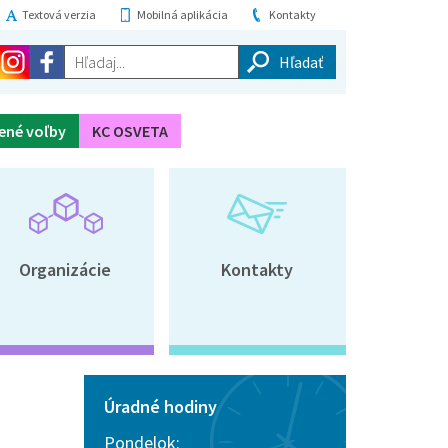
Textová verzia
Mobilná aplikácia
Kontakty
Hľadaj...
ené voľby
KC OSVETA
Organizácie
Kontakty
Úradné hodiny
Pondelok: