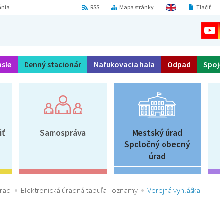
ánia
RSS
Mapa stránky
Tlačiť
asle
Denný stacionár
Nafukovacia hala
Odpad
Spoj
iť
Samospráva
Mestský úrad
Spoločný obecný
úrad
úrad
Elektronická úradná tabuľa - oznamy
Verejná vyhláška