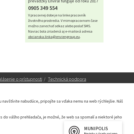
prevádzky Enviral funguje od roku 2017
0905 349 554
V pracovnej dobe je na linke pracovník
životného prostredia. V mimopracovnom čase
možno zanechať odkaz alebo poslať SMS.
Naviac bola zriadená aj e-mailová adresa
obcianska.linka@enviengroup.eu
.
lásenie o prístupnosti
/
Technická podpora
ku navštívite nabudúce, pripojíte sa vďaka nemu na web rýchlejšie. Náš
Sekretariát:
sekretariat@leopoldov.sk
 do vášho prehliadača, je možné, že web sa spomalí a niektoré jeho
Primátorka:
primatorka@leopoldov.sk
Webmaster:
webmaster@leopoldov.sk
MUNIPOLIS
Novinky z úradu priamo