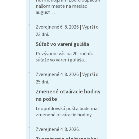
našom meste na mesiac
august…
Zverejnené 6. 8. 2026 | Vyprší o
23 dní.
Súťaž vo varení guláša
Pozývame vás na 20. ročník
súťaže vo varení guláša…
Zverejnené 4. 8. 2026 | Vyprší o
25 dní.
Zmenené otváracie hodiny
na pošte
Leopoldovská pošta bude mať
zmenené otváracie hodiny…
Zverejnené 4. 8. 2026.
Zverejnenie elektronickej