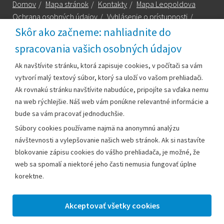
Domov
/
Mapa stránok
/
Kontakty
/
Mapa Leopoldova
Ochrana osobných údajov
/
Vyhlásenie o prístupnosti
/
Technická podpora
Skôr ako začneme: nahliadnite do
spracovania vašich osobných údajov
Za obsah zodpovedá:
Ak navštívite stránku, ktorá zapisuje cookies, v počítači sa vám
vytvorí malý textový súbor, ktorý sa uloží vo vašom prehliadači.
Mestský úrad Leopoldov
Ak rovnakú stránku navštívite nabudúce, pripojíte sa vďaka nemu
Hlohovská cesta 1818/2A
na web rýchlejšie. Náš web vám ponúkne relevantné informácie a
920 41 Leopoldov
bude sa vám pracovať jednoduchšie.
Súbory cookies používame najmä na anonymnú analýzu
Kontakt:
návštevnosti a vylepšovanie našich web stránok. Ak si nastavíte
blokovanie zápisu cookies do vášho prehliadača, je možné, že
Telefón:
+42133/285 27 11
web sa spomalí a niektoré jeho časti nemusia fungovať úplne
Email:
mesto@leopoldov.sk
korektne.
Sekretariát:
sekretariat@leopoldov.sk
Primátorka:
primatorka@leopoldov.sk
Webmaster:
webmaster@leopoldov.sk