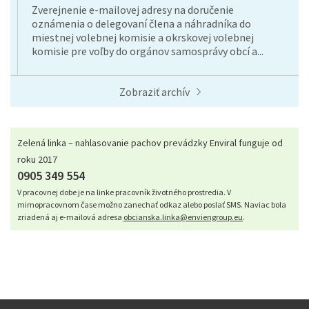
Zverejnenie e-mailovej adresy na doručenie
oznámenia o delegovaní člena a náhradníka do
miestnej volebnej komisie a okrskovej volebnej
komisie pre voľby do orgánov samosprávy obcí a...
Zobraziť archív
Zelená linka – nahlasovanie pachov prevádzky Enviral funguje od
roku 2017
0905 349 554
V pracovnej dobe je na linke pracovník životného prostredia. V
mimopracovnom čase možno zanechať odkaz alebo poslať SMS. Naviac bola
zriadená aj e-mailová adresa
obcianska.linka@enviengroup.eu
.