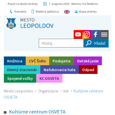
Prejsť na obsah stránky
7. augusta 2026 Meniny má Štefánia
Kontakty
Mobilná aplikácia
Mapa stránky
Hľadaj...
Knižnica
CVČ Šidlo
Podujatia
Detské jasle
Denný stacionár
Nafukovacia hala
Odpad
Spojené voľby
KC OSVETA
Mesto Leopoldov
Organizácie
Iné
Kultúrne centrum
OSVETA
Kultúrne centrum OSVETA