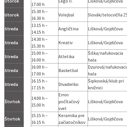
Utorok
Lego II.
Lišková/Gojdičova
17.00 h
15.30 h –
Utorok
Volejbal
Slovák/telocvičňa Z
16.30 h
13.15 h –
Streda
Angličtina
Lišková/Gojdičova
14.15 h
14.30 h –
Streda
Kreativ
Lišková/Gojdičova
15.30 h
15.00 h –
Šiška/nafukovacia
Streda
Atletika
16.00 h
hala
16.00 h –
Dzurová/nafukovaci
Streda
Basketbal
17.00 h
hala
16.15 h –
Šipkovská/klub pri
Streda
Divadielko
17.15 h
knižnici
Emin
14.00 h –
Štvrtok
počítačový
Lišková/Gojdičova
15.00 h
svet
15.15 h –
Keramika pre
Štvrtok
Lišková/Gojdičova
16.15 h
začiatočníkov