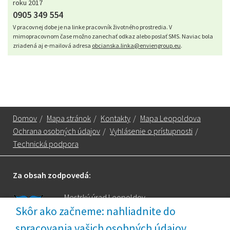
roku 2017
0905 349 554
V pracovnej dobe je na linke pracovník životného prostredia. V
mimopracovnom čase možno zanechať odkaz alebo poslať SMS. Naviac bola
zriadená aj e-mailová adresa
obcianska.linka@enviengroup.eu
.
Domov
/
Mapa stránok
/
Kontakty
/
Mapa Leopoldova
Ochrana osobných údajov
/
Vyhlásenie o prístupnosti
/
Technická podpora
Za obsah zodpovedá:
Mestský úrad Leopoldov
Skôr ako začneme: nahliadnite do
Hlohovská cesta 1818/2A
spracovania vašich osobných údajov
920 41 Leopoldov