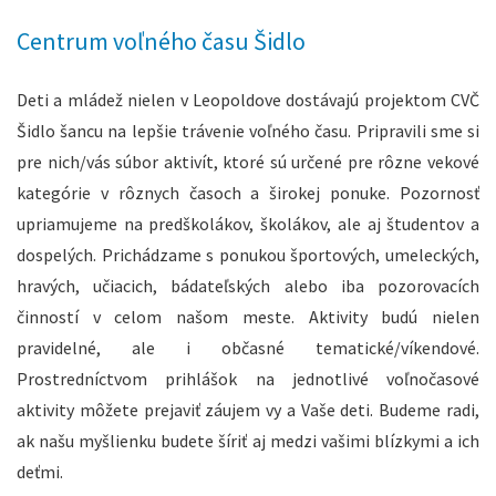
Centrum voľného času Šidlo
Deti a mládež nielen v Leopoldove dostávajú projektom CVČ
Šidlo šancu na lepšie trávenie voľného času. Pripravili sme si
pre nich/vás súbor aktivít, ktoré sú určené pre rôzne vekové
kategórie v rôznych časoch a širokej ponuke. Pozornosť
upriamujeme na predškolákov, školákov, ale aj študentov a
dospelých. Prichádzame s ponukou športových, umeleckých,
hravých, učiacich, bádateľských alebo iba pozorovacích
činností v celom našom meste. Aktivity budú nielen
pravidelné, ale i občasné tematické/víkendové.
Prostredníctvom prihlášok na jednotlivé voľnočasové
aktivity môžete prejaviť záujem vy a Vaše deti. Budeme radi,
ak našu myšlienku budete šíriť aj medzi vašimi blízkymi a ich
deťmi.