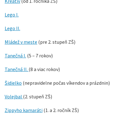
Kreativ
(od 1. ročníka ZŠ)
Lego I.
Lego II.
Mládež v meste
(pre 2. stupeň ZŠ)
Tanečná I.
(5 – 7 rokov)
Tanečná II.
(8 a viac rokov)
Šidielko
(nepravidelne počas víkendov a prázdnin)
Volejbal
(2. stupeň ZŠ)
Zippyho kamaráti
(1. a 2. ročník ZŠ)