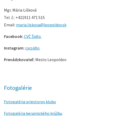
Mgr. Mária Lišková
Tel. č.: +421911 471 515
Email:
maria.liskova@leopoldov.sk
Facebook:
CVČ Šidlo
Instagram:
cvcsidlo
Prevádzkovateľ:
Mesto Leopoldov
Fotogalérie
Fotogaléria priestorov klubu
Fotogaléria keramického krúžku