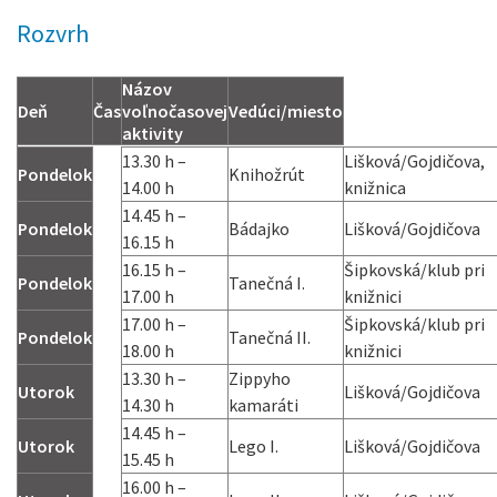
Rozvrh
Názov
Deň
Čas
voľnočasovej
Vedúci/miesto
aktivity
13.30 h –
Lišková/Gojdičova,
Pondelok
Knihožrút
14.00 h
knižnica
14.45 h –
Pondelok
Bádajko
Lišková/Gojdičova
16.15 h
16.15 h –
Šipkovská/klub pri
Pondelok
Tanečná I.
17.00 h
knižnici
17.00 h –
Šipkovská/klub pri
Pondelok
Tanečná II.
18.00 h
knižnici
13.30 h –
Zippyho
Utorok
Lišková/Gojdičova
14.30 h
kamaráti
14.45 h –
Utorok
Lego I.
Lišková/Gojdičova
15.45 h
16.00 h –