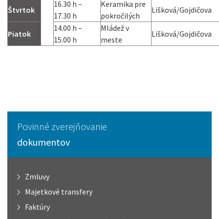
16.30 h –
Keramika pre
Štvrtok
Lišková/Gojdičova
17.30 h
pokročilých
14.00 h –
Mládež v
Piatok
Lišková/Gojdičova
15.00 h
meste
Povinné zverejňovanie
dokumentov
Zmluvy
Majetkové transfery
Faktúry