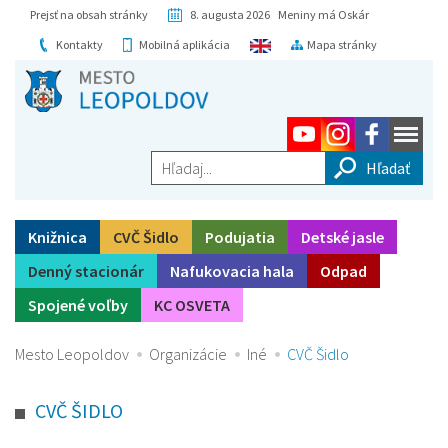
Prejsť na obsah stránky
8. augusta 2026 Meniny má Oskár
Kontakty
Mobilná aplikácia
Mapa stránky
Hľadaj...
Knižnica
CVČ Šidlo
Podujatia
Detské jasle
Denný stacionár
Nafukovacia hala
Odpad
Spojené voľby
KC OSVETA
Mesto Leopoldov
Organizácie
Iné
CVČ Šidlo
CVČ ŠIDLO