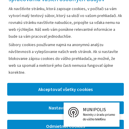
Ak navštívite stránku, ktorá zapisuje cookies, v počítači sa vám
Kontakt:
vytvorí malý textový súbor, ktorý sa uloží vo vašom prehliadači. Ak
rovnakú stránku navštívite nabudúce, pripojíte sa vďaka nemu na
Telefón:
+42133/285 27 11
web rýchlejšie. Náš web vám ponúkne relevantné informácie a
Email:
mesto@leopoldov.sk
bude sa vám pracovať jednoduchšie.
Sekretariát:
sekretariat@leopoldov.sk
Súbory cookies používame najmä na anonymnú analýzu
Primátorka:
primatorka@leopoldov.sk
návštevnosti a vylepšovanie našich web stránok. Ak si nastavíte
blokovanie zápisu cookies do vášho prehliadača, je možné, že
Webmaster:
webmaster@leopoldov.sk
web sa spomalí a niektoré jeho časti nemusia fungovať úplne
korektne.
2026 © Mestský úrad Leopoldov |
Nastavenia cookies
Tvorba web stránok
a
redakčný systém
od firmy
AlejTech,
spol. s r.o.
MUNIPOLIS
Novinky z úradu priamo
do vášho telefónu