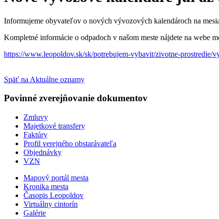
Informujeme obyvateľov o nových vývozových kalendároch na mesia
Kompletné informácie o odpadoch v našom meste nájdete na webe me
https://www.leopoldov.sk/sk/potrebujem-vybavit/zivotne-prostredie/
Späť na Aktuálne oznamy
Povinné zverejňovanie
dokumentov
Zmluvy
Majetkové transfery
Faktúry
Profil verejného obstarávateľa
Objednávky
VZN
Mapový portál mesta
Kronika mesta
Časopis Leopoldov
Virtuálny cintorín
Galérie