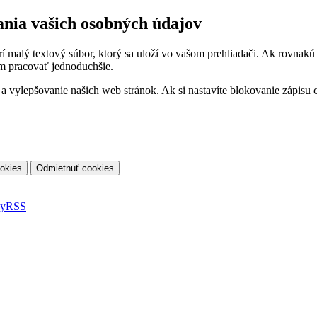
ania vašich osobných údajov
orí malý textový súbor, ktorý sa uloží vo vašom prehliadači. Ak rovnak
m pracovať jednoduchšie.
vylepšovanie našich web stránok. Ak si nastavíte blokovanie zápisu co
ky
RSS