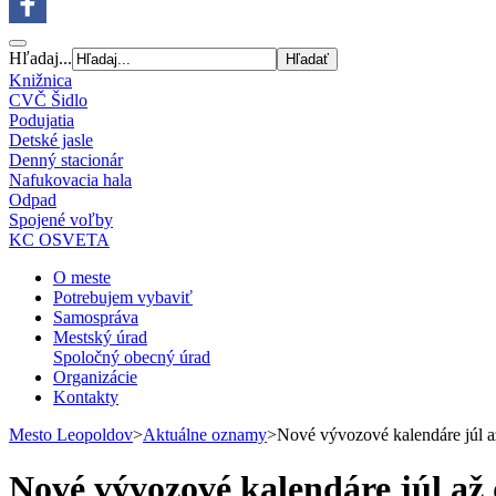
Hľadaj...
Knižnica
CVČ Šidlo
Podujatia
Detské jasle
Denný stacionár
Nafukovacia hala
Odpad
Spojené voľby
KC OSVETA
O meste
Potrebujem vybaviť
Samospráva
Mestský úrad
Spoločný obecný úrad
Organizácie
Kontakty
Mesto Leopoldov
>
Aktuálne oznamy
>
Nové vývozové kalendáre júl 
Nové vývozové kalendáre júl až