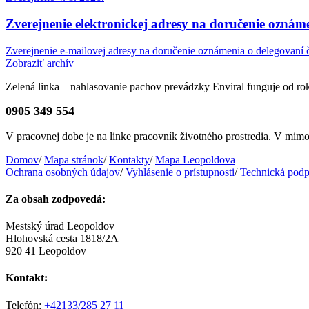
Zverejnenie elektronickej adresy na doručenie oznáme
Zverejnenie e-mailovej adresy na doručenie oznámenia o delegovaní č
Zobraziť archív
Zelená linka – nahlasovanie pachov prevádzky Enviral funguje od r
0905 349 554
V pracovnej dobe je na linke pracovník životného prostredia. V mi
Domov
/
Mapa stránok
/
Kontakty
/
Mapa Leopoldova
Ochrana osobných údajov
/
Vyhlásenie o prístupnosti
/
Technická podp
Za obsah zodpovedá:
Mestský úrad Leopoldov
Hlohovská cesta 1818/2A
920 41 Leopoldov
Kontakt:
Telefón:
+42133/285 27 11