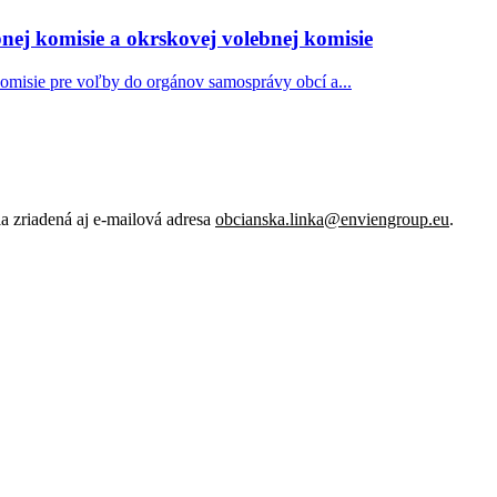
nej komisie a okrskovej volebnej komisie
komisie pre voľby do orgánov samosprávy obcí a...
 zriadená aj e-mailová adresa
obcianska.linka@enviengroup.eu
.