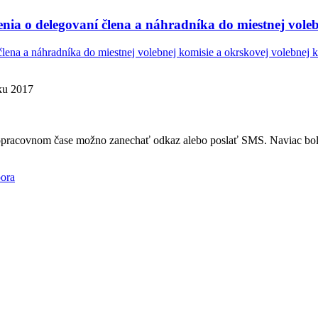
nia o delegovaní člena a náhradníka do miestnej voleb
lena a náhradníka do miestnej volebnej komisie a okrskovej volebnej 
oku 2017
mopracovnom čase možno zanechať odkaz alebo poslať SMS. Naviac bola
ora