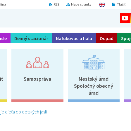
fína
RSS
Mapa stránky
Tlačiť
asle
Denný stacionár
Nafukovacia hala
Odpad
Spoj
iť
Samospráva
Mestský úrad
Spoločný obecný
úrad
oje dieťa do detských jaslí