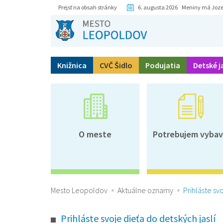
Prejsť na obsah stránky
6. augusta 2026 Meniny má Joze
Knižnica
CVČ Šidlo
Podujatia
Detské j
O meste
Potrebujem vybav
Mesto Leopoldov
Aktuálne oznamy
Prihláste sv
Prihláste svoje dieťa do detských jaslí