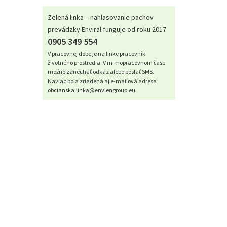
Zelená linka – nahlasovanie pachov
prevádzky Enviral funguje od roku 2017
0905 349 554
V pracovnej dobe je na linke pracovník
životného prostredia. V mimopracovnom čase
možno zanechať odkaz alebo poslať SMS.
Naviac bola zriadená aj e-mailová adresa
obcianska.linka@enviengroup.eu
.