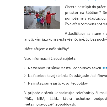
Chcete nastúpiť do práce
priestor na štúdium? De
pomôžeme s adaptáciou, 
čo dieťa v tom veku potreb
V Jasličkove sa stane z 
anglickým jazykom a ešte všeličo iné, čo bez pochý
Máte záujem o naše služby?
Viac informácií i žiadosť nájdete:
Na webovej stránke Mesta Leopoldov v sekcii
Det
Na facebookovej stránke Detské jasle Jasličkov
Na instagrame jaslickovo_leopoldov
V prípade otázok kontaktujte telefonicky či mai
PhD., MBA, LL.M., ktorá ochotne zodpov
iveta.moravcova@leopoldov.sk.