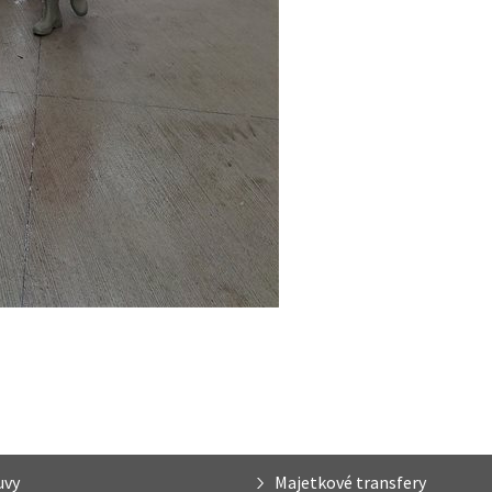
uvy
Majetkové transfery