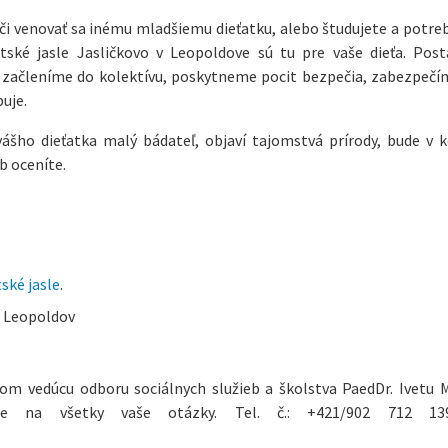
 či venovať sa inému mladšiemu dieťatku, alebo študujete a potre
tské jasle Jasličkovo v Leopoldove sú tu pre vaše dieťa. Pos
začleníme do kolektívu, poskytneme pocit bezpečia, zabezpečí
uje.
vášho dieťatka malý bádateľ, objaví tajomstvá prírody, bude v 
b oceníte.
ské jasle
.
o Leopoldov
lom vedúcu odboru sociálnych služieb a školstva PaedDr. Ivetu 
ie na všetky vaše otázky. Tel. č.: +421/902 712 139