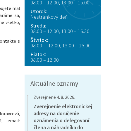
08.00 – 12.00, 13.00 – 15.00
bujete mať
Utorok:
taráme sa,
Nestránkový deň
me všetko,
Streda:
08.00 – 12.00, 13.00 – 16.30
Štvrtok:
kontakte s
08.00 – 12.00, 13.00 – 15.00
Piatok:
08.00 – 12.00
Aktuálne oznamy
Zverejnené 4. 8. 2026.
Zverejnenie elektronickej
adresy na doručenie
Moravcovú,
oznámenia o delegovaní
, email:
člena a náhradníka do