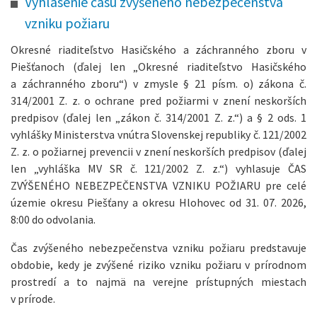
Vyhlásenie času zvýšeného nebezpečenstva
vzniku požiaru
Okresné riaditeľstvo Hasičského a záchranného zboru v
Piešťanoch (ďalej len „Okresné riaditeľstvo Hasičského
a záchranného zboru“) v zmysle § 21 písm. o) zákona č.
314/2001 Z. z. o ochrane pred požiarmi v znení neskorších
predpisov (ďalej len „zákon č. 314/2001 Z. z.“) a § 2 ods. 1
vyhlášky Ministerstva vnútra Slovenskej republiky č. 121/2002
Z. z. o požiarnej prevencii v znení neskorších predpisov (ďalej
len „vyhláška MV SR č. 121/2002 Z. z.“) vyhlasuje ČAS
ZVÝŠENÉHO NEBEZPEČENSTVA VZNIKU POŽIARU pre celé
územie okresu Piešťany a okresu Hlohovec od 31. 07. 2026,
8:00 do odvolania.
Čas zvýšeného nebezpečenstva vzniku požiaru predstavuje
obdobie, kedy je zvýšené riziko vzniku požiaru v prírodnom
prostredí a to najmä na verejne prístupných miestach
v prírode.