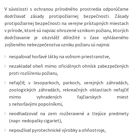
V súvislosti s ochranou prírodného prostredia odporúčame
dodržiavať zásady protipožiarnej bezpečnosti. Zásady
protipožiarnej bezpečnosti na verejne prístupných miestach
v prírode, ktoré sú najviac ohrozené vznikom požiaru, ktorých
dodržiavanie je obzvlášť dôležité v čase vyhláseného
zvýšeného nebezpečenstva vzniku požiaru sú najmä:
nespaľovať horľavé látky na voľnom priestranstve,
nezakladať oheň mimo oficiálnych ohnísk zabezpečených
proti rozšíreniu požiaru,
nefajčiť; v lesoparkoch, parkoch, verejných záhradách,
zoologických záhradách, rekreačných oblastiach nefajčiť
mimo vyhradených fajčiarskych miest
s nehorľavými popolníkmi,
neodhadzovať na zem rozžeravené a tlejúce predmety
(napr. nedopalky cigariet),
nepoužívať pyrotechnické výrobky a ohňostroje,