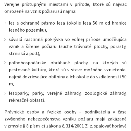
Verejne prístupnými miestami v prírode, ktoré sú najviac
ohrozené na vznik požiaru sú najmä:
les a ochranné pásmo lesa (okolie lesa 50 m od hranice
lesného pozemku),
súvislá rastlinná pokrývka vo voľnej prírode umožňujúca
vznik a šírenie požiaru (suché trávnaté plochy, porasty,
strniská a pod.),
poľnohospodárske obrábané plochy, na ktorých sú
pestované kultúry, ktoré sú v stave možného vznietenia,
najmä dozrievajúce obilniny a ich okolie do vzdialenosti 50
m,
lesoparky, parky, verejné záhrady, zoologické záhrady,
rekreačné oblasti.
Právnické osoby a fyzické osoby – podnikatelia v čase
zvýšeného nebezpečenstva vzniku požiaru majú zakázané
v zmysle § 8 písm. c) zákona č. 314/2001 Z. z. spaľovať horľavé