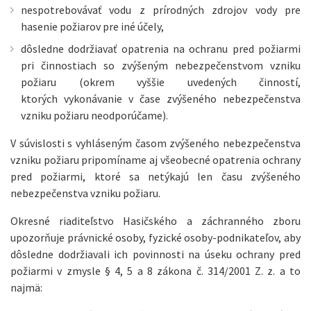
nespotrebovávať vodu z prírodných zdrojov vody pre
hasenie požiarov pre iné účely,
dôsledne dodržiavať opatrenia na ochranu pred požiarmi
pri činnostiach so zvýšeným nebezpečenstvom vzniku
požiaru (okrem vyššie uvedených činností,
ktorých vykonávanie v čase zvýšeného nebezpečenstva
vzniku požiaru neodporúčame).
V súvislosti s vyhláseným časom zvýšeného nebezpečenstva
vzniku požiaru pripomíname aj všeobecné opatrenia ochrany
pred požiarmi, ktoré sa netýkajú len času zvýšeného
nebezpečenstva vzniku požiaru.
Okresné riaditeľstvo Hasičského a záchranného zboru
upozorňuje právnické osoby, fyzické osoby-podnikateľov, aby
dôsledne dodržiavali ich povinnosti na úseku ochrany pred
požiarmi v zmysle § 4, 5 a 8 zákona č. 314/2001 Z. z. a to
najmä: