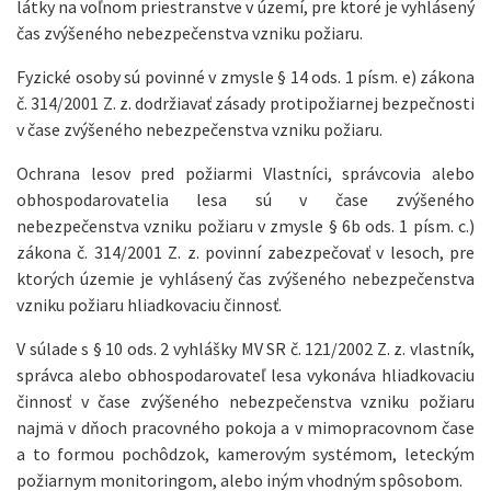
látky na voľnom priestranstve v území, pre ktoré je vyhlásený
čas zvýšeného nebezpečenstva vzniku požiaru.
Fyzické osoby sú povinné v zmysle § 14 ods. 1 písm. e) zákona
č. 314/2001 Z. z. dodržiavať zásady protipožiarnej bezpečnosti
v čase zvýšeného nebezpečenstva vzniku požiaru.
Ochrana lesov pred požiarmi Vlastníci, správcovia alebo
obhospodarovatelia lesa sú v čase zvýšeného
nebezpečenstva vzniku požiaru v zmysle § 6b ods. 1 písm. c.)
zákona č. 314/2001 Z. z. povinní zabezpečovať v lesoch, pre
ktorých územie je vyhlásený čas zvýšeného nebezpečenstva
vzniku požiaru hliadkovaciu činnosť.
V súlade s § 10 ods. 2 vyhlášky MV SR č. 121/2002 Z. z. vlastník,
správca alebo obhospodarovateľ lesa vykonáva hliadkovaciu
činnosť v čase zvýšeného nebezpečenstva vzniku požiaru
najmä v dňoch pracovného pokoja a v mimopracovnom čase
a to formou pochôdzok, kamerovým systémom, leteckým
požiarnym monitoringom, alebo iným vhodným spôsobom.