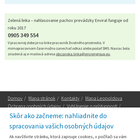
Zelená linka – nahlasovanie pachov prevádzky Enviral funguje od
roku 2017
0905 349 554
V pracovnej dobe je na linke pracovník životného prostredia. V
mimopracovnom čase možno zanechať odkaz alebo poslať SMS. Naviac bola
zriadená aj e-mailová adresa
obcianska.linka@enviengroup.eu
.
Domov
/
Mapa stránok
/
Kontakty
/
Mapa Leopoldova
Ochrana osobných údajov
/
Vyhlásenie o prístupnosti
/
Technická podpora
Skôr ako začneme: nahliadnite do
spracovania vašich osobných údajov
Za obsah zodpovedá:
Ak navštívite stránku, ktorá zapisuje cookies, v počítači sa vám