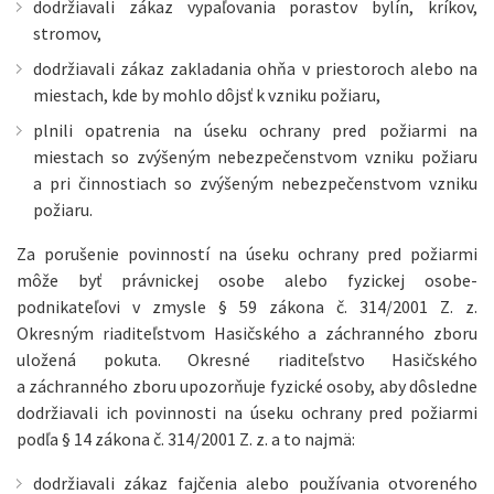
dodržiavali zákaz vypaľovania porastov bylín, kríkov,
stromov,
dodržiavali zákaz zakladania ohňa v priestoroch alebo na
miestach, kde by mohlo dôjsť k vzniku požiaru,
plnili opatrenia na úseku ochrany pred požiarmi na
miestach so zvýšeným nebezpečenstvom vzniku požiaru
a pri činnostiach so zvýšeným nebezpečenstvom vzniku
požiaru.
Za porušenie povinností na úseku ochrany pred požiarmi
môže byť právnickej osobe alebo fyzickej osobe-
podnikateľovi v zmysle § 59 zákona č. 314/2001 Z. z.
Okresným riaditeľstvom Hasičského a záchranného zboru
uložená pokuta. Okresné riaditeľstvo Hasičského
a záchranného zboru upozorňuje fyzické osoby, aby dôsledne
dodržiavali ich povinnosti na úseku ochrany pred požiarmi
podľa § 14 zákona č. 314/2001 Z. z. a to najmä:
dodržiavali zákaz fajčenia alebo používania otvoreného