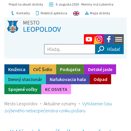
Prejsť na obsah stránky
9. augusta 2026 Meniny má Ľubomíra
Kontakty
Mobilná aplikácia
Mapa stránky
Hľadaj...
Knižnica
CVČ Šidlo
Podujatia
Detské jasle
Denný stacionár
Nafukovacia hala
Odpad
Spojené voľby
KC OSVETA
Mesto Leopoldov
Aktuálne oznamy
Vyhlásenie času
zvýšeného nebezpečenstva vzniku požiaru