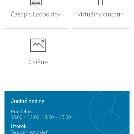
Časopis Leopoldov
Virtuálny cintorín
Galérie
Úradné hodiny
Pondelok:
08.00 – 12.00, 13.00 – 15.00
Utorok:
Nestránkový deň