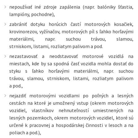
nepoužívať iné zdroje zapálenia (napr. balóniky šťastia,
lampióny, pochodne),
zabrániť dotyku horúcich častí motorových kosačiek,
krovinorezov, vyžínačov, motorových píl s ľahko horľavými
materiálmi, napr. suchou trávou, slamou,
strniskom, listami, rozliatym palivom a pod.
nezastavovať a neodstavovať motorové vozidlá na
miestach, kde by sa spodná časť vozidla mohla dostať do
styku s ľahko horľavými materiálmi, napr. suchou
trávou, slamou, strniskom, listami, rozliatym palivom
a pod.,
nejazdiť motorovými vozidlami po poľných a lesných
cestách na ktoré je umožnený vstup (okrem motorových
vozidiel, vlastníkov nehnuteľností umiestnených na
lesných pozemkoch, okrem motorových vozidiel, ktoré sú
určené k pracovnej a hospodárskej činnosti v lesoch a na
poliach a pod.),