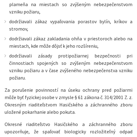
plameňa na miestach so zvýšeným nebezpečenstvom
vzniku požiaru,
dodržiavali zákaz vypaľovania porastov bylín, kríkov a
stromov,
dodržiavali zákaz zakladania ohňa v priestoroch alebo na
miestach, kde môže dôjsť k jeho rozšíreniu,
dodržiavali zásady protipožiarnej bezpečnosti pri
činnostiach spojených so zvýšeným nebezpečenstvom
vzniku požiaru a v čase zvýšeného nebezpečenstva vzniku
požiaru.
Za porušenie povinností na úseku ochrany pred požiarmi
môže byť fyzickej osobe v zmysle § 61 zákona č. 314/2001 Z. z.
Okresným riaditeľstvom Hasičského a záchranného zboru
uložené pokarhanie alebo pokuta.
Okresné riaditeľstvo Hasičského a záchranného zboru
upozorňuje, že spaľovať biologicky rozložiteľný odpad