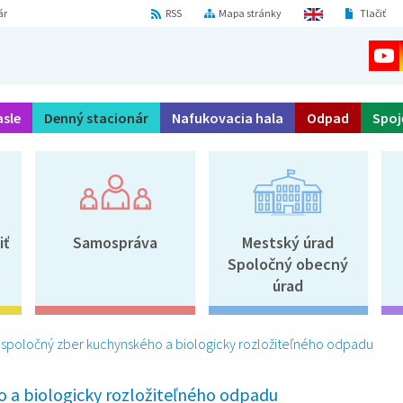
ár
RSS
Mapa stránky
Tlačiť
asle
Denný stacionár
Nafukovacia hala
Odpad
Spoj
iť
Samospráva
Mestský úrad
Spoločný obecný
úrad
poločný zber kuchynského a biologicky rozložiteľného odpadu
 a biologicky rozložiteľného odpadu