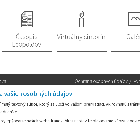
Časopis
Virtuálny cintorín
Galé
Leopoldov
ova
Ochrana osobných údajov
/
Vyh
a vašich osobných údajov
Kontakt:
rí malý textový súbor, ktorý sa uloží vo vašom prehliadači. Ak rovnakú strán
noduchšie.
Telefón:
+42133/285 27 11
ylepšovanie našich web stránok. Ak si nastavíte blokovanie zápisu cookies
Email:
mesto@leopoldov.sk