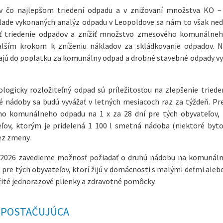
 v čo najlepšom triedení odpadu a v znižovaní množstva KO –
lade vykonaných analýz odpadu v Leopoldove sa nám to však neda
šiť triedenie odpadov a znížiť množstvo zmesového komunálne
ším krokom k zníženiu nákladov za skládkovanie odpadov. N
jú do poplatku za komunálny odpad a drobné stavebné odpady v
ogicky rozložiteľný odpad sú príležitosťou na zlepšenie triede
nádoby sa budú vyvážať v letných mesiacoch raz za týždeň. P
ého komunálneho odpadu na 1 x za 28 dní pre tých obyvateľov,
eľov, ktorým je pridelená 1 100 l smetná nádoba (niektoré byt
ez zmeny.
. 2026 zavedieme možnosť požiadať o druhú nádobu na komunál
e pre tých obyvateľov, ktorí žijú v domácnosti s malými deťmi ale
ité jednorazové plienky a zdravotné pomôcky.
A POSTAČUJÚCA