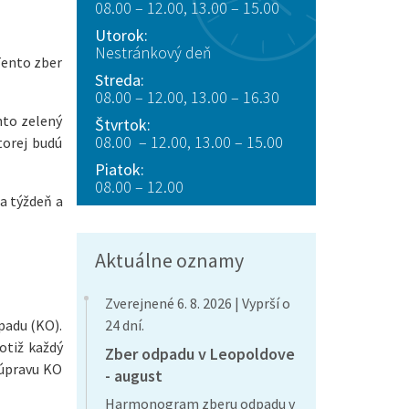
08.00 – 12.00, 13.00 – 15.00
Utorok:
Nestránkový deň
Tento zber
Streda:
08.00 – 12.00, 13.00 – 16.30
nto zelený
Štvrtok:
08.00 – 12.00, 13.00 – 15.00
torej budú
Piatok:
08.00 – 12.00
a týždeň a
Aktuálne oznamy
Zverejnené 6. 8. 2026 | Vyprší o
padu (KO).
24 dní.
otiž každý
Zber odpadu v Leopoldove
 úpravu KO
- august
Harmonogram zberu odpadu v