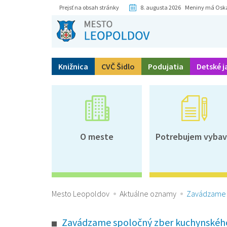
Prejsť na obsah stránky
8. augusta 2026 Meniny má Osk
Knižnica
CVČ Šidlo
Podujatia
Detské j
O meste
Potrebujem vybav
Mesto Leopoldov
Aktuálne oznamy
Zavádzame s
Zavádzame spoločný zber kuchynského