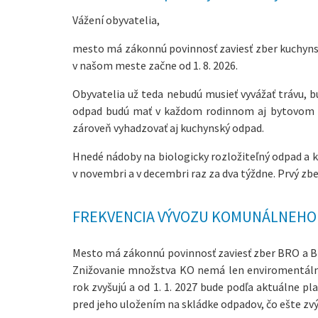
Vážení obyvatelia,
mesto má zákonnú povinnosť zaviesť zber kuchyns
v našom meste začne od 1. 8. 2026.
Obyvatelia už teda nebudú musieť vyvážať trávu, b
odpad budú mať v každom rodinnom aj bytovom d
zároveň vyhadzovať aj kuchynský odpad.
Hnedé nádoby na biologicky rozložiteľný odpad a k
v novembri a v decembri raz za dva týždne. Prvý zber
FREKVENCIA VÝVOZU KOMUNÁLNEHO
Mesto má zákonnú povinnosť zaviesť zber BRO a B
Znižovanie množstva KO nemá len enviromentálny
rok zvyšujú a od 1. 1. 2027 bude podľa aktuálne pl
pred jeho uložením na skládke odpadov, čo ešte zv