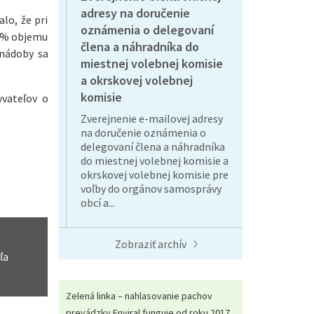
adresy na doručenie
lo, že pri
oznámenia o delegovaní
0 % objemu
člena a náhradníka do
 nádoby sa
miestnej volebnej komisie
a okrskovej volebnej
komisie
yvateľov o
Zverejnenie e-mailovej adresy
na doručenie oznámenia o
delegovaní člena a náhradníka
do miestnej volebnej komisie a
okrskovej volebnej komisie pre
voľby do orgánov samosprávy
obcí a...
Zobraziť archív
ľa
Zelená linka – nahlasovanie pachov
prevádzky Enviral funguje od roku 2017