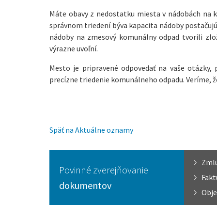
Máte obavy z nedostatku miesta v nádobách na kom
správnom triedení býva kapacita nádoby postačujú
nádoby na zmesový komunálny odpad tvorili zložk
výrazne uvoľní.
Mesto je pripravené odpovedať na vaše otázky, 
precízne triedenie komunálneho odpadu. Veríme, ž
Späť na Aktuálne oznamy
Zml
Povinné zverejňovanie
Fakt
dokumentov
Obje