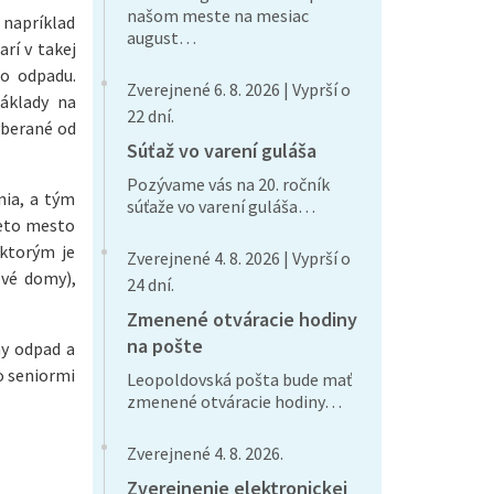
našom meste na mesiac
 napríklad
august…
rí v takej
ho odpadu.
Zverejnené 6. 8. 2026 | Vyprší o
áklady na
22 dní.
yberané od
Súťaž vo varení guláša
Pozývame vás na 20. ročník
nia, a tým
súťaže vo varení guláša…
reto mesto
 ktorým je
Zverejnené 4. 8. 2026 | Vyprší o
ové domy),
24 dní.
Zmenené otváracie hodiny
na pošte
ny odpad a
bo seniormi
Leopoldovská pošta bude mať
zmenené otváracie hodiny…
Zverejnené 4. 8. 2026.
Zverejnenie elektronickej