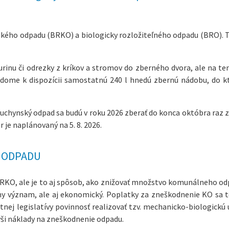
kého odpadu (BRKO) a biologicky rozložiteľného odpadu (BRO). 
urinu či odrezky z kríkov a stromov do zberného dvora, ale na te
ome k dispozícii samostatnú 240 l hnedú zbernú nádobu, do k
uchynský odpad sa budú v roku 2026 zberať do konca októbra raz z
 je naplánovaný na 5. 8. 2026.
 ODPADU
RKO, ale je to aj spôsob, ako znižovať množstvo komunálneho od
 význam, ale aj ekonomický. Poplatky za zneškodnenie KO sa t
atnej legislatívy povinnosť realizovať tzv. mechanicko-biologickú
ýši náklady na zneškodnenie odpadu.