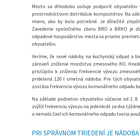
Mesto sa dlhodobo usiluje podporiť obyvateľov
prostredníctvom distribúcie kompostérov. Na zák
miere, ako by bolo potrebné. Je dôležité zlep
Zavedenie spoločného zberu BRO a BRKO je ďal
odpadové hospodárstvo mesta sa priamo premieta
obyvateľov.
Veríme, že nové nádoby na kuchynský odpad a biol
zároveň zníženie množstva zmesového KO. Hnedé 
pristúpilo k zníženiu frekvencie vývozu zmesov
pridelená 120 l smetná nádoba. Pre tých obyvat
zostáva frekvencia vývozu komunálneho odpadu b
Na základe podnetov obyvateľov súčasne od 1. 8
zvýšiť frekvenciu vývozu na jedenkrát za dva týždn
a nemalú časť ich komunálneho odpadu tvoria použ
PRI SPRÁVNOM TRIEDENÍ JE NÁDOB