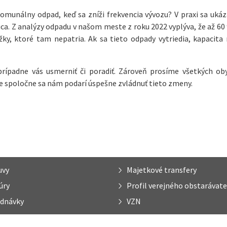
unálny odpad, keď sa zníži frekvencia vývozu? V praxi sa ukáza
ca. Z analýzy odpadu v našom meste z roku 2022 vyplýva, že až 6
y, ktoré tam nepatria. Ak sa tieto odpady vytriedia, kapacita
prípadne vás usmerniť či poradiť. Zároveň prosíme všetkých ob
e spoločne sa nám podarí úspešne zvládnuť tieto zmeny.
uvy
Majetkové transfery
úry
Profil verejného obstarávate
dnávky
VZN