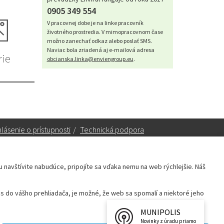
0905 349 554
V pracovnej dobe je na linke pracovník
životného prostredia. V mimopracovnom čase
možno zanechať odkaz alebo poslať SMS.
Naviac bola zriadená aj e-mailová adresa
rie
obcianska.linka@enviengroup.eu
.
lásenie o prístupnosti
/
Technická podpora
ku navštívite nabudúce, pripojíte sa vďaka nemu na web rýchlejšie. Náš
Sekretariát:
sekretariat@leopoldov.sk
 do vášho prehliadača, je možné, že web sa spomalí a niektoré jeho
Primátorka:
primatorka@leopoldov.sk
Webmaster:
webmaster@leopoldov.sk
MUNIPOLIS
Novinky z úradu priamo