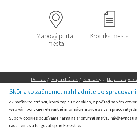
Mapový portál
Kronika mesta
mesta
Domov
/
Mapa stránok
/
Kontakty
/
Mapa Leopold
Skôr ako začneme: nahliadnite do spracovani
Za obsah zodpovedá:
Ak navštívite stránku, ktorá zapisuje cookies, v počítači sa vám vytvo
web vám ponúkne relevantné informácie a bude sa vám pracovať jed
Mestský úrad Leopoldov
Súbory cookies používame najmä na anonymnú analýzu návštevnosti a v
Hlohovská cesta 1818/2A
časti nemusia fungovať úplne korektne.
920 41 Leopoldov