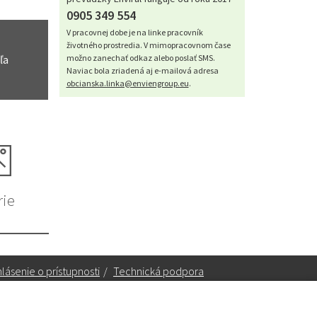
0905 349 554
V pracovnej dobe je na linke pracovník
životného prostredia. V mimopracovnom čase
ľa
možno zanechať odkaz alebo poslať SMS.
Naviac bola zriadená aj e-mailová adresa
obcianska.linka@enviengroup.eu
.
rie
lásenie o prístupnosti
/
Technická podpora