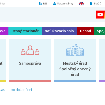
ánia
RSS
Mapa stránky
Tlačiť
asle
Denný stacionár
Nafukovacia hala
Odpad
Spoj
iť
Samospráva
Mestský úrad
Spoločný obecný
úrad
Jasle – po dokončení