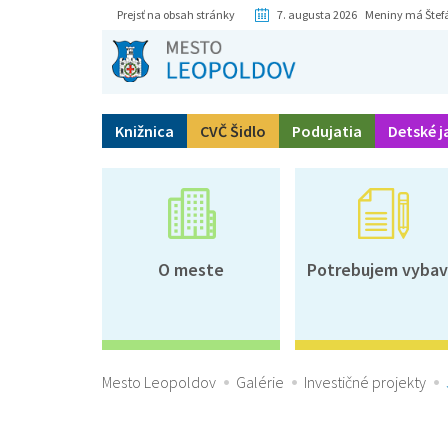
Prejsť na obsah stránky
7. augusta 2026 Meniny má Štef
Knižnica
CVČ Šidlo
Podujatia
Detské j
O meste
Potrebujem vybav
Mesto Leopoldov
Galérie
Investičné projekty