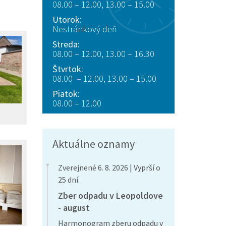
08.00 – 12.00, 13.00 – 15.00
Utorok:
Nestránkový deň
Streda:
08.00 – 12.00, 13.00 – 16.30
Štvrtok:
08.00 – 12.00, 13.00 – 15.00
Piatok:
08.00 – 12.00
Aktuálne oznamy
Zverejnené 6. 8. 2026 | Vyprší o
25 dní.
Zber odpadu v Leopoldove
- august
Harmonogram zberu odpadu v