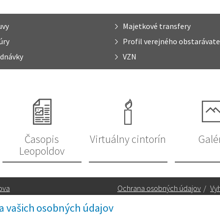
uvy
Majetkové transfery
úry
Profil verejného obstarávate
dnávky
VZN
Časopis
Virtuálny cintorín
Galé
Leopoldov
ova
Ochrana osobných údajov
/
Vyh
a vašich osobných údajov
Kontakt: