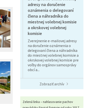
adresy na doručenie
oznámenia o delegovaní
člena a náhradníka do
miestnej volebnej komisie
a okrskovej volebnej
komisie
Zverejnenie e-mailovej adresy
na doručenie oznámenia o
delegovaní člena a náhradníka
do miestnej volebnej komisie a
okrskovej volebnej komisie pre
voľby do orgánov samosprávy
obcí a...
Zobraziť archív
Zelená linka – nahlasovanie pachov
prevádzky Enviral funguje od roku 2017