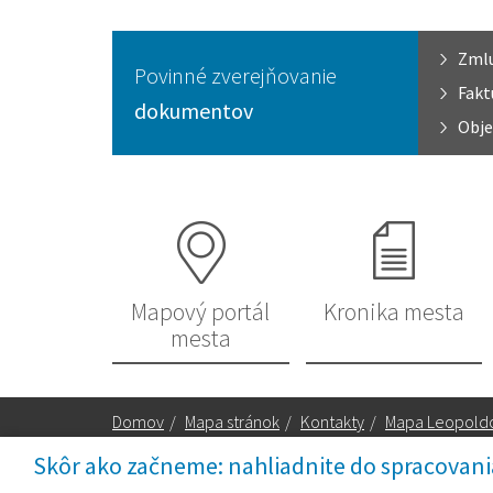
Zml
Povinné zverejňovanie
Fakt
dokumentov
Obje
Mapový portál
Kronika mesta
mesta
Domov
/
Mapa stránok
/
Kontakty
/
Mapa Leopold
Skôr ako začneme: nahliadnite do spracovani
Za obsah zodpovedá: