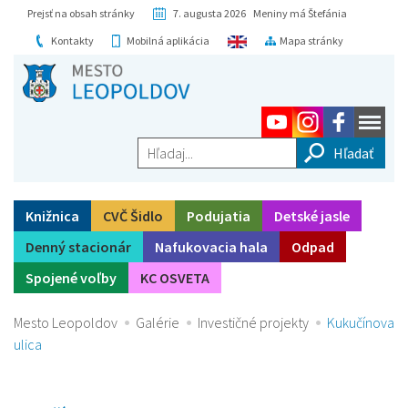
Prejsť na obsah stránky
7. augusta 2026 Meniny má Štefánia
Kontakty
Mobilná aplikácia
Mapa stránky
Hľadaj...
Knižnica
CVČ Šidlo
Podujatia
Detské jasle
Denný stacionár
Nafukovacia hala
Odpad
Spojené voľby
KC OSVETA
Mesto Leopoldov
Galérie
Investičné projekty
Kukučínova
ulica