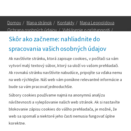
Domov
/
Mapa stránok
/
Kontakty
/
Mapa Leopoldova
Ochrana osobných údajov
/
Vyhlásenie o prístupnosti
/
Technická podpora
Skôr ako začneme: nahliadnite do
spracovania vašich osobných údajov
Za obsah zodpovedá:
Ak navštívite stránku, ktorá zapisuje cookies, v počítači sa vám
vytvorí malý textový súbor, ktorý sa uloží vo vašom prehliadači.
Mestský úrad Leopoldov
Ak rovnakú stránku navštívite nabudúce, pripojíte sa vďaka nemu
Hlohovská cesta 1818/2A
na web rýchlejšie. Náš web vám ponúkne relevantné informácie a
920 41 Leopoldov
bude sa vám pracovať jednoduchšie.
Súbory cookies používame najmä na anonymnú analýzu
Kontakt:
návštevnosti a vylepšovanie našich web stránok. Ak si nastavíte
blokovanie zápisu cookies do vášho prehliadača, je možné, že
Telefón:
+42133/285 27 11
web sa spomalí a niektoré jeho časti nemusia fungovať úplne
Email:
mesto@leopoldov.sk
korektne.
Sekretariát:
sekretariat@leopoldov.sk