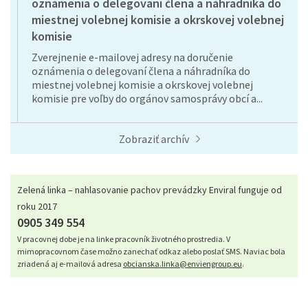
oznámenia o delegovaní člena a náhradníka do
miestnej volebnej komisie a okrskovej volebnej
komisie
Zverejnenie e-mailovej adresy na doručenie
oznámenia o delegovaní člena a náhradníka do
miestnej volebnej komisie a okrskovej volebnej
komisie pre voľby do orgánov samosprávy obcí a...
Zobraziť archív
Zelená linka – nahlasovanie pachov prevádzky Enviral funguje od
roku 2017
0905 349 554
V pracovnej dobe je na linke pracovník životného prostredia. V
mimopracovnom čase možno zanechať odkaz alebo poslať SMS. Naviac bola
zriadená aj e-mailová adresa
obcianska.linka@enviengroup.eu
.