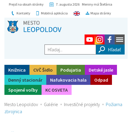
Prejsť na obsah stránky
7. augusta 2026 Meniny má Štefánia
Kontakty
Mobilná aplikácia
Mapa stránky
Hľadaj...
Knižnica
CVČ Šidlo
Podujatia
Detské jasle
Denný stacionár
Nafukovacia hala
Odpad
Spojené voľby
KC OSVETA
Mesto Leopoldov
Galérie
Investičné projekty
Požiarna
zbrojnica