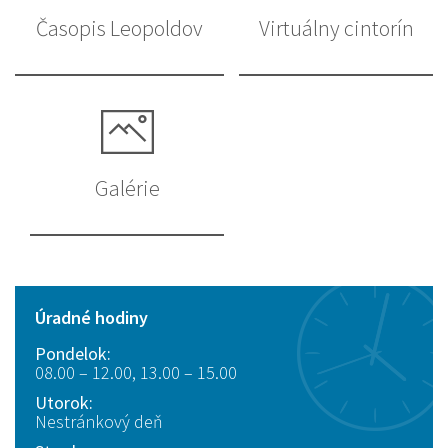
Časopis Leopoldov
Virtuálny cintorín
Galérie
Úradné hodiny
Pondelok:
08.00 – 12.00, 13.00 – 15.00
Utorok:
Nestránkový deň