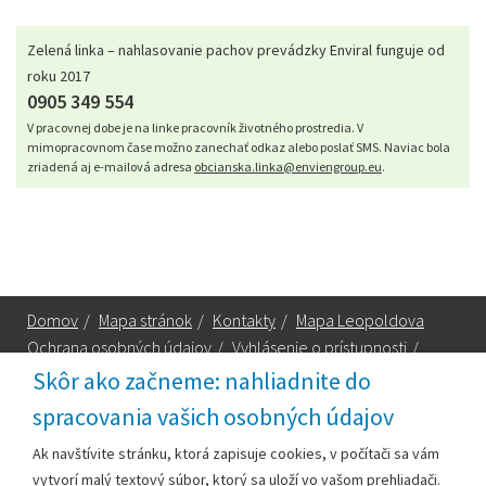
Zelená linka – nahlasovanie pachov prevádzky Enviral funguje od
roku 2017
0905 349 554
V pracovnej dobe je na linke pracovník životného prostredia. V
mimopracovnom čase možno zanechať odkaz alebo poslať SMS. Naviac bola
zriadená aj e-mailová adresa
obcianska.linka@enviengroup.eu
.
Domov
/
Mapa stránok
/
Kontakty
/
Mapa Leopoldova
Ochrana osobných údajov
/
Vyhlásenie o prístupnosti
/
Technická podpora
Skôr ako začneme: nahliadnite do
spracovania vašich osobných údajov
Za obsah zodpovedá:
Ak navštívite stránku, ktorá zapisuje cookies, v počítači sa vám
vytvorí malý textový súbor, ktorý sa uloží vo vašom prehliadači.