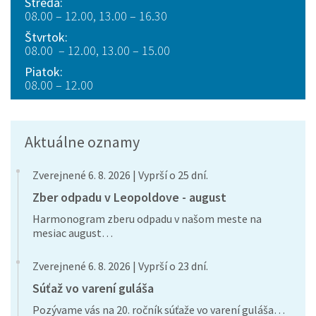
Streda:
08.00 – 12.00, 13.00 – 16.30
Štvrtok:
08.00 – 12.00, 13.00 – 15.00
Piatok:
08.00 – 12.00
Aktuálne oznamy
Zverejnené 6. 8. 2026 | Vyprší o 25 dní.
Zber odpadu v Leopoldove - august
Harmonogram zberu odpadu v našom meste na
mesiac august…
Zverejnené 6. 8. 2026 | Vyprší o 23 dní.
Súťaž vo varení guláša
Pozývame vás na 20. ročník súťaže vo varení guláša…