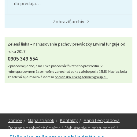
do predaja…
Zobraziť archív
Zelená linka – nahlasovanie pachov prevádzky Enviral funguje od
roku 2017
0905 349 554
V pracovnej dobe je na linke pracovník životného prostredia. V
mimopracovnom čase možno zanechať odkaz alebo poslať SMS. Naviac bola
zriadená aj e-mailová adresa
obcianska.linka@enviengroup.eu
.
Domov
/
Mapa stránok
/
Kontakty
/
Mapa Leopoldova
Ochrana osobných údajov
/
Vyhlásenie o prístupnosti
/
Technická podpora