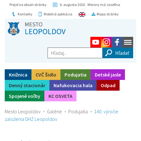
Prejsť na obsah stránky
6. augusta 2026 Meniny má Jozefína
Kontakty
Mobilná aplikácia
Mapa stránky
Hľadaj...
Knižnica
CVČ Šidlo
Podujatia
Detské jasle
Denný stacionár
Nafukovacia hala
Odpad
Spojené voľby
KC OSVETA
Mesto Leopoldov
Galérie
Podujatia
140. výročie
založenia DHZ Leopoldov