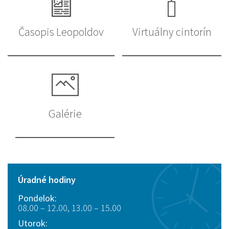
Časopis Leopoldov
Virtuálny cintorín
Galérie
Úradné hodiny
Pondelok:
08.00 – 12.00, 13.00 – 15.00
Utorok: