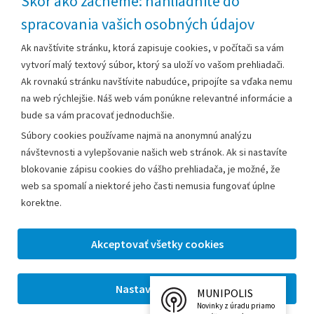
Skôr ako začneme: nahliadnite do
spracovania vašich osobných údajov
Za obsah zodpovedá:
Ak navštívite stránku, ktorá zapisuje cookies, v počítači sa vám
vytvorí malý textový súbor, ktorý sa uloží vo vašom prehliadači.
Mestský úrad Leopoldov
Ak rovnakú stránku navštívite nabudúce, pripojíte sa vďaka nemu
Hlohovská cesta 1818/2A
na web rýchlejšie. Náš web vám ponúkne relevantné informácie a
920 41 Leopoldov
bude sa vám pracovať jednoduchšie.
Súbory cookies používame najmä na anonymnú analýzu
Kontakt:
návštevnosti a vylepšovanie našich web stránok. Ak si nastavíte
blokovanie zápisu cookies do vášho prehliadača, je možné, že
Telefón:
+42133/285 27 11
web sa spomalí a niektoré jeho časti nemusia fungovať úplne
Email:
mesto@leopoldov.sk
korektne.
Sekretariát:
sekretariat@leopoldov.sk
Primátorka:
primatorka@leopoldov.sk
Webmaster:
webmaster@leopoldov.sk
MUNIPOLIS
2026 © Mestský úrad Leopoldov |
Nastavenia cookies
Novinky z úradu priamo