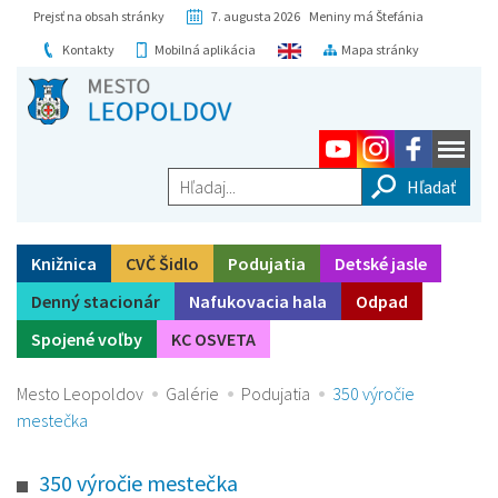
Prejsť na obsah stránky
7. augusta 2026 Meniny má Štefánia
Kontakty
Mobilná aplikácia
Mapa stránky
Hľadaj...
Knižnica
CVČ Šidlo
Podujatia
Detské jasle
Denný stacionár
Nafukovacia hala
Odpad
Spojené voľby
KC OSVETA
Mesto Leopoldov
Galérie
Podujatia
350 výročie
mestečka
350 výročie mestečka