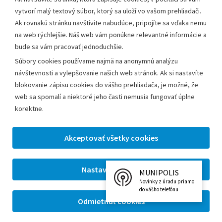
vytvorí malý textový súbor, ktorý sa uloží vo vašom prehliadači.
Ak rovnakú stránku navštívite nabudúce, pripojíte sa vďaka nemu
na web rýchlejšie. Náš web vám ponúkne relevantné informácie a
350 výročie mestečka -
350 výročie mestečka -
bude sa vám pracovať jednoduchšie.
dekoratívna grafika
dekoratívna grafika
Súbory cookies používame najmä na anonymnú analýzu
návštevnosti a vylepšovanie našich web stránok. Ak si nastavíte
blokovanie zápisu cookies do vášho prehliadača, je možné, že
web sa spomalí a niektoré jeho časti nemusia fungovať úplne
korektne.
350 výročie mestečka -
350 výročie mestečka -
dekoratívna grafika
dekoratívna grafika
MUNIPOLIS
Novinky z úradu priamo
do vášho telefónu