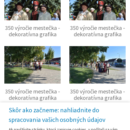
350 výročie mestečka -
350 výročie mestečka -
dekoratívna grafika
dekoratívna grafika
350 výročie mestečka -
350 výročie mestečka -
dekoratívna grafika
dekoratívna grafika
Skôr ako začneme: nahliadnite do
spracovania vašich osobných údajov
Ak navštívite stránku, ktorá zapisuje cookies, v počítači sa vám