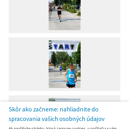
Skôr ako začneme: nahliadnite do
spracovania vašich osobných údajov
Ak navštívite stránku, ktorá zapisuje cookies, v počítači sa vám