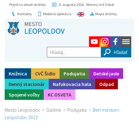
Prejsť na obsah stránky
8. augusta 2026 Meniny má Oskár
Kontakty
Mobilná aplikácia
Mapa stránky
Hľadaj...
Knižnica
CVČ Šidlo
Podujatia
Detské jasle
Denný stacionár
Nafukovacia hala
Odpad
Spojené voľby
KC OSVETA
Mesto Leopoldov
Galérie
Podujatia
Beh mestom
Leopoldov 2022