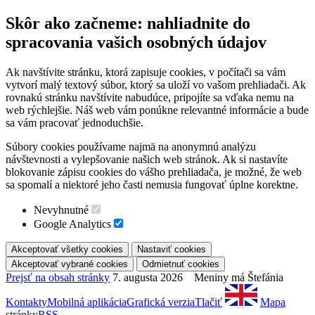
Skôr ako začneme: nahliadnite do
spracovania vašich osobných údajov
Ak navštívite stránku, ktorá zapisuje cookies, v počítači sa vám
vytvorí malý textový súbor, ktorý sa uloží vo vašom prehliadači. Ak
rovnakú stránku navštívite nabudúce, pripojíte sa vďaka nemu na
web rýchlejšie. Náš web vám ponúkne relevantné informácie a bude
sa vám pracovať jednoduchšie.
Súbory cookies používame najmä na anonymnú analýzu
návštevnosti a vylepšovanie našich web stránok. Ak si nastavíte
blokovanie zápisu cookies do vášho prehliadača, je možné, že web
sa spomalí a niektoré jeho časti nemusia fungovať úplne korektne.
Nevyhnutné
Google Analytics
Prejsť na obsah stránky
7. augusta 2026 Meniny má Štefánia
Kontakty
Mobilná aplikácia
Grafická verzia
Tlačiť
Mapa
stránky
RSS