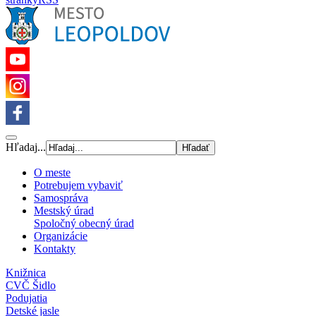
Hľadaj...
O meste
Potrebujem vybaviť
Samospráva
Mestský úrad
Spoločný obecný úrad
Organizácie
Kontakty
Knižnica
CVČ Šidlo
Podujatia
Detské jasle