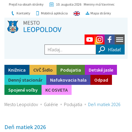
Prejsť na obsah stránky
10. augusta 2026 Meniny má Vavrinec
Kontakty
Mobilná aplikácia
Mapa stránky
Hľadaj...
Knižnica
CVČ Šidlo
Podujatia
Detské jasle
Denný stacionár
Nafukovacia hala
Odpad
Spojené voľby
KC OSVETA
Mesto Leopoldov
Galérie
Podujatia
Deň matiek 2026
Deň matiek 2026