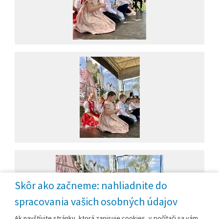
Skôr ako začneme: nahliadnite do
spracovania vašich osobných údajov
Ak navštívite stránku, ktorá zapisuje cookies, v počítači sa vám