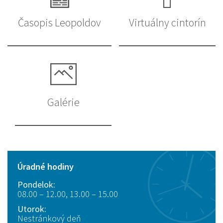
Časopis Leopoldov
Virtuálny cintorín
Galérie
Úradné hodiny
Pondelok:
08.00 – 12.00, 13.00 – 15.00
Utorok:
Nestránkový deň