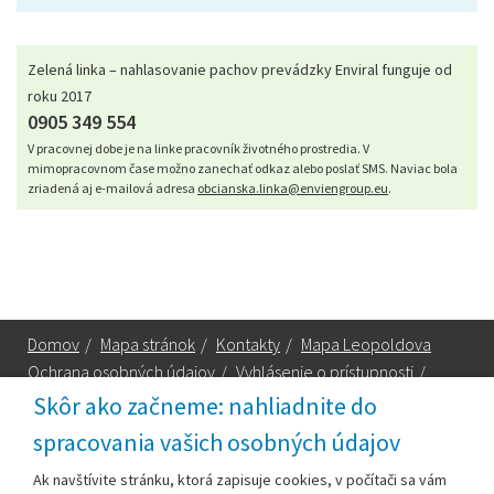
Zelená linka – nahlasovanie pachov prevádzky Enviral funguje od
roku 2017
0905 349 554
V pracovnej dobe je na linke pracovník životného prostredia. V
mimopracovnom čase možno zanechať odkaz alebo poslať SMS. Naviac bola
zriadená aj e-mailová adresa
obcianska.linka@enviengroup.eu
.
Domov
/
Mapa stránok
/
Kontakty
/
Mapa Leopoldova
Ochrana osobných údajov
/
Vyhlásenie o prístupnosti
/
Technická podpora
Skôr ako začneme: nahliadnite do
spracovania vašich osobných údajov
Za obsah zodpovedá:
Ak navštívite stránku, ktorá zapisuje cookies, v počítači sa vám