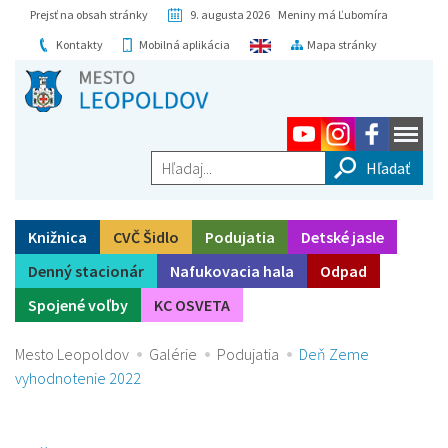
Prejsť na obsah stránky
9. augusta 2026 Meniny má Ľubomíra
Kontakty
Mobilná aplikácia
Mapa stránky
Hľadaj...
Knižnica
CVČ Šidlo
Podujatia
Detské jasle
Denný stacionár
Nafukovacia hala
Odpad
Spojené voľby
KC OSVETA
Mesto Leopoldov
Galérie
Podujatia
Deň Zeme
vyhodnotenie 2022