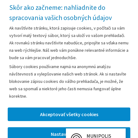
Technická podpora
Skôr ako začneme: nahliadnite do
spracovania vašich osobných údajov
Za obsah zodpovedá:
Ak navštívite stránku, ktorá zapisuje cookies, v počítači sa vám
vytvorí malý textový súbor, ktorý sa uloží vo vašom prehliadači.
Mestský úrad Leopoldov
Ak rovnakú stránku navštívite nabudúce, pripojíte sa vďaka nemu
Hlohovská cesta 1818/2A
na web rýchlejšie. Náš web vám ponúkne relevantné informácie a
920 41 Leopoldov
bude sa vám pracovať jednoduchšie.
Súbory cookies používame najmä na anonymnú analýzu
Kontakt:
návštevnosti a vylepšovanie našich web stránok. Ak si nastavíte
blokovanie zápisu cookies do vášho prehliadača, je možné, že
Telefón:
+42133/285 27 11
web sa spomalí a niektoré jeho časti nemusia fungovať úplne
Email:
mesto@leopoldov.sk
korektne.
Sekretariát:
sekretariat@leopoldov.sk
Primátorka:
primatorka@leopoldov.sk
Webmaster:
webmaster@leopoldov.sk
MUNIPOLIS