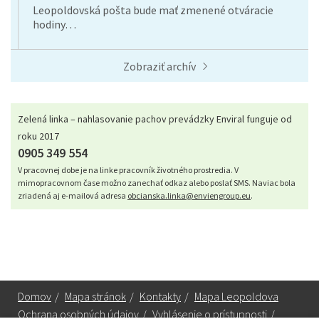
Leopoldovská pošta bude mať zmenené otváracie
hodiny…
Zobraziť archív
Zelená linka – nahlasovanie pachov prevádzky Enviral funguje od
roku 2017
0905 349 554
V pracovnej dobe je na linke pracovník životného prostredia. V
mimopracovnom čase možno zanechať odkaz alebo poslať SMS. Naviac bola
zriadená aj e-mailová adresa
obcianska.linka@enviengroup.eu
.
Domov
/
Mapa stránok
/
Kontakty
/
Mapa Leopoldova
Ochrana osobných údajov
/
Vyhlásenie o prístupnosti
/