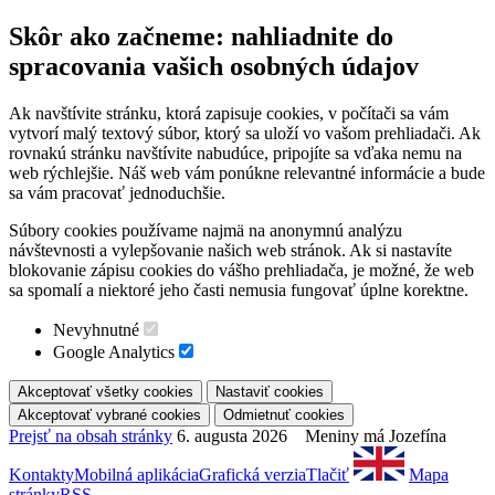
Skôr ako začneme: nahliadnite do
spracovania vašich osobných údajov
Ak navštívite stránku, ktorá zapisuje cookies, v počítači sa vám
vytvorí malý textový súbor, ktorý sa uloží vo vašom prehliadači. Ak
rovnakú stránku navštívite nabudúce, pripojíte sa vďaka nemu na
web rýchlejšie. Náš web vám ponúkne relevantné informácie a bude
sa vám pracovať jednoduchšie.
Súbory cookies používame najmä na anonymnú analýzu
návštevnosti a vylepšovanie našich web stránok. Ak si nastavíte
blokovanie zápisu cookies do vášho prehliadača, je možné, že web
sa spomalí a niektoré jeho časti nemusia fungovať úplne korektne.
Nevyhnutné
Google Analytics
Prejsť na obsah stránky
6. augusta 2026 Meniny má Jozefína
Kontakty
Mobilná aplikácia
Grafická verzia
Tlačiť
Mapa
stránky
RSS