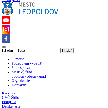
Hľadaj...
O meste
Potrebujem vybaviť
Samospráva
Mestský úrad
Spoločný obecný úrad
Organizácie
Kontakty
Knižnica
CVČ Šidlo
Podujatia
Detské jasle