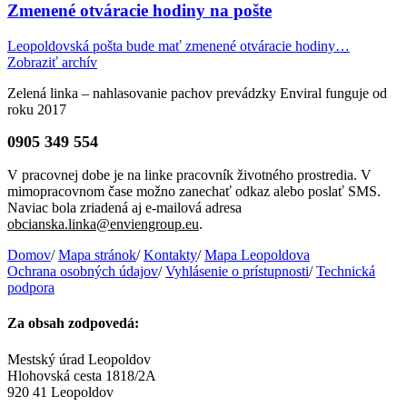
Zmenené otváracie hodiny na pošte
Leopoldovská pošta bude mať zmenené otváracie hodiny…
Zobraziť archív
Zelená linka – nahlasovanie pachov prevádzky Enviral funguje od
roku 2017
0905 349 554
V pracovnej dobe je na linke pracovník životného prostredia. V
mimopracovnom čase možno zanechať odkaz alebo poslať SMS.
Naviac bola zriadená aj e-mailová adresa
obcianska.linka@enviengroup.eu
.
Domov
/
Mapa stránok
/
Kontakty
/
Mapa Leopoldova
Ochrana osobných údajov
/
Vyhlásenie o prístupnosti
/
Technická
podpora
Za obsah zodpovedá:
Mestský úrad Leopoldov
Hlohovská cesta 1818/2A
920 41 Leopoldov