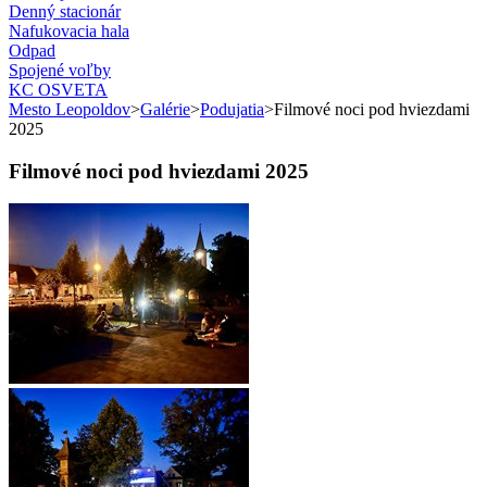
Denný stacionár
Nafukovacia hala
Odpad
Spojené voľby
KC OSVETA
Mesto Leopoldov
>
Galérie
>
Podujatia
>
Filmové noci pod hviezdami
2025
Filmové noci pod hviezdami 2025