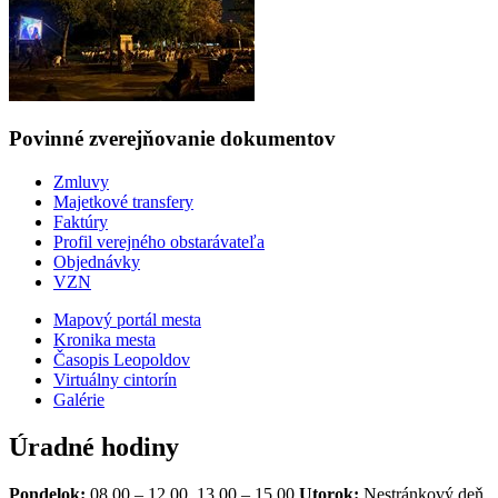
Povinné zverejňovanie
dokumentov
Zmluvy
Majetkové transfery
Faktúry
Profil verejného obstarávateľa
Objednávky
VZN
Mapový portál mesta
Kronika mesta
Časopis Leopoldov
Virtuálny cintorín
Galérie
Úradné hodiny
Pondelok:
08.00 – 12.00, 13.00 – 15.00
Utorok:
Nestránkový deň