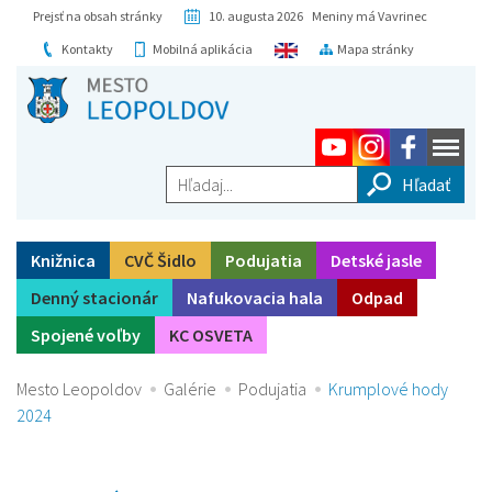
Prejsť na obsah stránky
10. augusta 2026 Meniny má Vavrinec
Kontakty
Mobilná aplikácia
Mapa stránky
Hľadaj...
Knižnica
CVČ Šidlo
Podujatia
Detské jasle
Denný stacionár
Nafukovacia hala
Odpad
Spojené voľby
KC OSVETA
Mesto Leopoldov
Galérie
Podujatia
Krumplové hody
2024