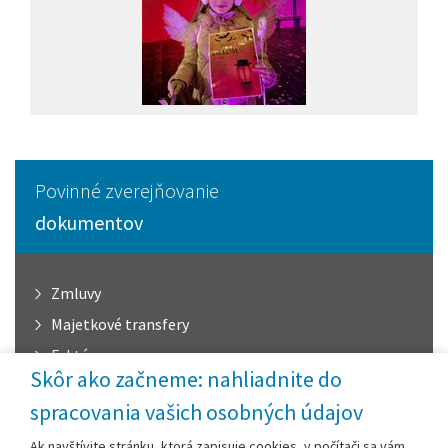
Povinné zverejňovanie
dokumentov
Zmluvy
Majetkové transfery
Faktúry
Skôr ako začneme: nahliadnite do
Profil verejného obstarávateľa
spracovania vašich osobných údajov
Objednávky
Ak navštívite stránku, ktorá zapisuje cookies, v počítači sa vám