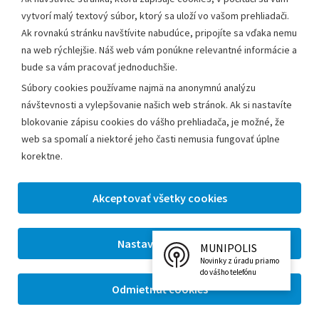
VZN
vytvorí malý textový súbor, ktorý sa uloží vo vašom prehliadači.
Ak rovnakú stránku navštívite nabudúce, pripojíte sa vďaka nemu
na web rýchlejšie. Náš web vám ponúkne relevantné informácie a
bude sa vám pracovať jednoduchšie.
Súbory cookies používame najmä na anonymnú analýzu
návštevnosti a vylepšovanie našich web stránok. Ak si nastavíte
blokovanie zápisu cookies do vášho prehliadača, je možné, že
Mapový portál mesta
Kronika mesta
web sa spomalí a niektoré jeho časti nemusia fungovať úplne
korektne.
Časopis Leopoldov
Virtuálny cintorín
MUNIPOLIS
Novinky z úradu priamo
do vášho telefónu