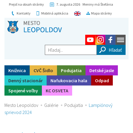
Prejsť na obsah stránky
7. augusta 2026 Meniny má Štefánia
Kontakty
Mobilná aplikácia
Mapa stránky
Hľadaj...
Knižnica
CVČ Šidlo
Podujatia
Detské jasle
Denný stacionár
Nafukovacia hala
Odpad
Spojené voľby
KC OSVETA
Mesto Leopoldov
Galérie
Podujatia
Lampiónový
sprievod 2024