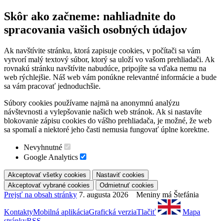
Skôr ako začneme: nahliadnite do
spracovania vašich osobných údajov
Ak navštívite stránku, ktorá zapisuje cookies, v počítači sa vám
vytvorí malý textový súbor, ktorý sa uloží vo vašom prehliadači. Ak
rovnakú stránku navštívite nabudúce, pripojíte sa vďaka nemu na
web rýchlejšie. Náš web vám ponúkne relevantné informácie a bude
sa vám pracovať jednoduchšie.
Súbory cookies používame najmä na anonymnú analýzu
návštevnosti a vylepšovanie našich web stránok. Ak si nastavíte
blokovanie zápisu cookies do vášho prehliadača, je možné, že web
sa spomalí a niektoré jeho časti nemusia fungovať úplne korektne.
Nevyhnutné
Google Analytics
Prejsť na obsah stránky
7. augusta 2026 Meniny má Štefánia
Kontakty
Mobilná aplikácia
Grafická verzia
Tlačiť
Mapa
stránky
RSS