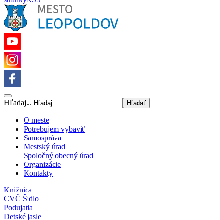
Hľadaj...
O meste
Potrebujem vybaviť
Samospráva
Mestský úrad
Spoločný obecný úrad
Organizácie
Kontakty
Knižnica
CVČ Šidlo
Podujatia
Detské jasle