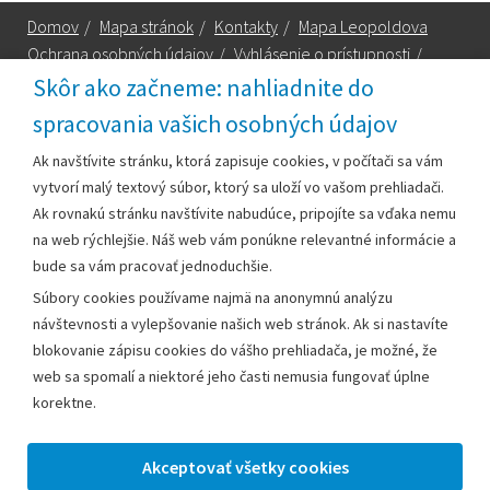
Domov
/
Mapa stránok
/
Kontakty
/
Mapa Leopoldova
Ochrana osobných údajov
/
Vyhlásenie o prístupnosti
/
Technická podpora
Skôr ako začneme: nahliadnite do
spracovania vašich osobných údajov
Za obsah zodpovedá:
Ak navštívite stránku, ktorá zapisuje cookies, v počítači sa vám
vytvorí malý textový súbor, ktorý sa uloží vo vašom prehliadači.
Mestský úrad Leopoldov
Ak rovnakú stránku navštívite nabudúce, pripojíte sa vďaka nemu
Hlohovská cesta 1818/2A
na web rýchlejšie. Náš web vám ponúkne relevantné informácie a
920 41 Leopoldov
bude sa vám pracovať jednoduchšie.
Súbory cookies používame najmä na anonymnú analýzu
Kontakt:
návštevnosti a vylepšovanie našich web stránok. Ak si nastavíte
blokovanie zápisu cookies do vášho prehliadača, je možné, že
Telefón:
+42133/285 27 11
web sa spomalí a niektoré jeho časti nemusia fungovať úplne
Email:
mesto@leopoldov.sk
korektne.
Sekretariát:
sekretariat@leopoldov.sk
Primátorka:
primatorka@leopoldov.sk