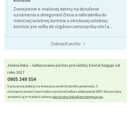
Zverejnenie e-mailovej adresy na doručenie
oznámenia o delegovaní člena a náhradníka do
miestnej volebnej komisie a okrskovej volebnej
komisie pre voľby do orgánov samosprávy obcí a...
Zobraziť archív
Zelená linka – nahlasovanie pachov prevádzky Enviral funguje od
roku 2017
0905 349 554
V pracovnej dobe je na linke pracovník životného prostredia. V
mimopracovnom čase možno zanechať odkaz alebo poslať SMS. Naviac bola
zriadená aj e-mailová adresa
obcianska.linka@enviengroup.eu
.