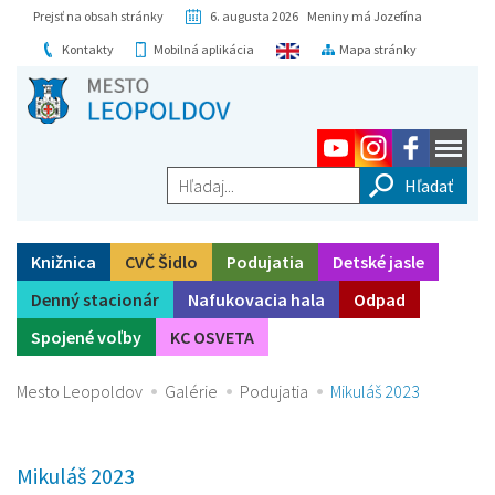
Prejsť na obsah stránky
6. augusta 2026 Meniny má Jozefína
Kontakty
Mobilná aplikácia
Mapa stránky
Hľadaj...
Knižnica
CVČ Šidlo
Podujatia
Detské jasle
Denný stacionár
Nafukovacia hala
Odpad
Spojené voľby
KC OSVETA
Mesto Leopoldov
Galérie
Podujatia
Mikuláš 2023
Mikuláš 2023