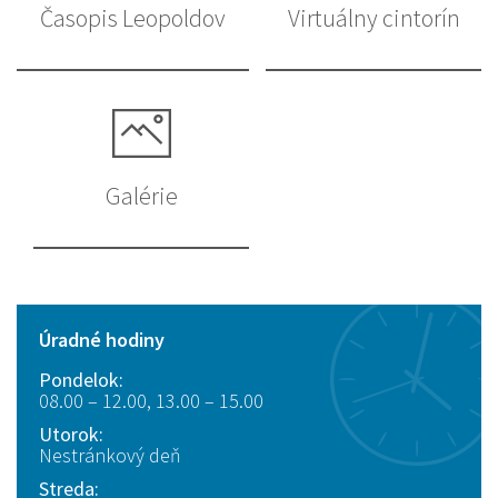
Časopis Leopoldov
Virtuálny cintorín
Galérie
Úradné hodiny
Pondelok:
08.00 – 12.00, 13.00 – 15.00
Utorok:
Nestránkový deň
Streda: