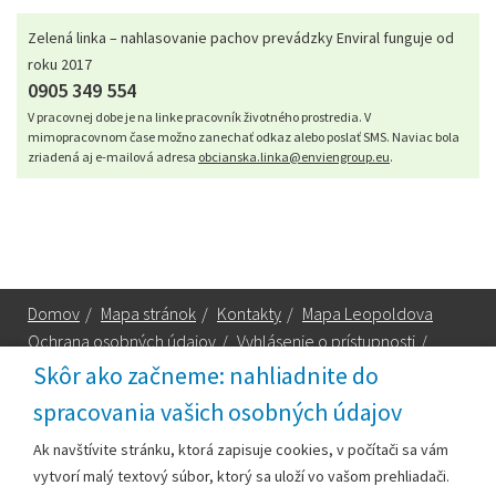
Zelená linka – nahlasovanie pachov prevádzky Enviral funguje od
roku 2017
0905 349 554
V pracovnej dobe je na linke pracovník životného prostredia. V
mimopracovnom čase možno zanechať odkaz alebo poslať SMS. Naviac bola
zriadená aj e-mailová adresa
obcianska.linka@enviengroup.eu
.
Domov
/
Mapa stránok
/
Kontakty
/
Mapa Leopoldova
Ochrana osobných údajov
/
Vyhlásenie o prístupnosti
/
Technická podpora
Skôr ako začneme: nahliadnite do
spracovania vašich osobných údajov
Za obsah zodpovedá:
Ak navštívite stránku, ktorá zapisuje cookies, v počítači sa vám
vytvorí malý textový súbor, ktorý sa uloží vo vašom prehliadači.
Mestský úrad Leopoldov