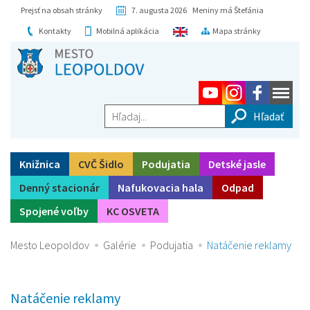
Prejsť na obsah stránky
7. augusta 2026 Meniny má Štefánia
Kontakty
Mobilná aplikácia
Mapa stránky
Hľadaj...
Knižnica
CVČ Šidlo
Podujatia
Detské jasle
Denný stacionár
Nafukovacia hala
Odpad
Spojené voľby
KC OSVETA
Mesto Leopoldov
Galérie
Podujatia
Natáčenie reklamy
Natáčenie reklamy