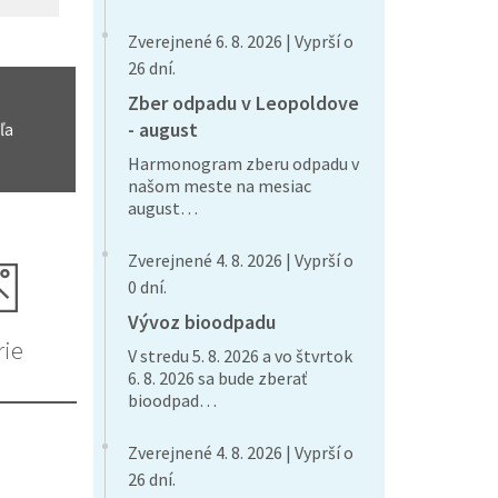
Zverejnené 6. 8. 2026 | Vyprší o
26 dní.
Zber odpadu v Leopoldove
- august
ľa
Harmonogram zberu odpadu v
našom meste na mesiac
august…
Zverejnené 4. 8. 2026 | Vyprší o
0 dní.
Vývoz bioodpadu
rie
V stredu 5. 8. 2026 a vo štvrtok
6. 8. 2026 sa bude zberať
bioodpad…
Zverejnené 4. 8. 2026 | Vyprší o
26 dní.