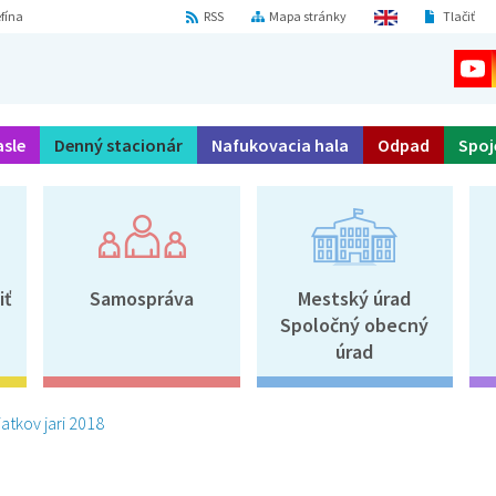
fína
RSS
Mapa stránky
Tlačiť
asle
Denný stacionár
Nafukovacia hala
Odpad
Spoj
iť
Samospráva
Mestský úrad
Spoločný obecný
úrad
iatkov jari 2018