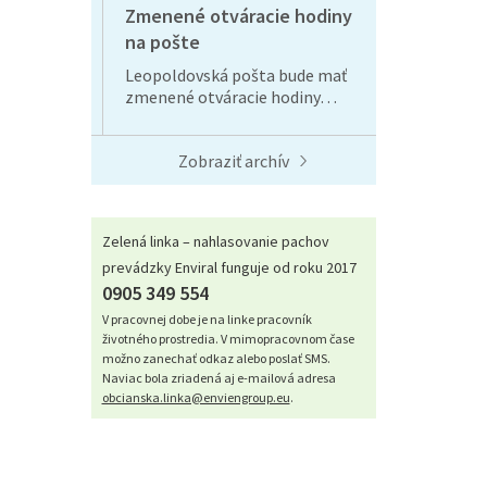
Zmenené otváracie hodiny
na pošte
Leopoldovská pošta bude mať
zmenené otváracie hodiny…
Zobraziť archív
Zelená linka – nahlasovanie pachov
prevádzky Enviral funguje od roku 2017
0905 349 554
V pracovnej dobe je na linke pracovník
životného prostredia. V mimopracovnom čase
možno zanechať odkaz alebo poslať SMS.
Naviac bola zriadená aj e-mailová adresa
obcianska.linka@enviengroup.eu
.