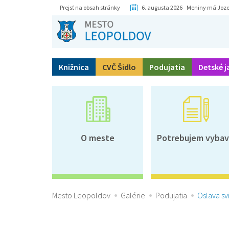
Prejsť na obsah stránky
6. augusta 2026 Meniny má Joze
Knižnica
CVČ Šidlo
Podujatia
Detské j
O meste
Potrebujem vybav
Mesto Leopoldov
Galérie
Podujatia
Oslava sv