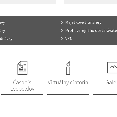
uvy
Majetkové transfery
úry
Profil verejného obstarávate
dnávky
VZN
Časopis
Virtuálny cintorín
Galé
Leopoldov