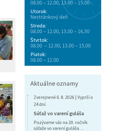
08.00 – 12.00, 13.00 – 15.00
Utorok:
Nestránkový deň
Streda:
08.00 – 12.00, 13.00 – 16.30
Štvrtok:
08.00 – 12.00, 13.00 – 15.00
Piatok:
08.00 – 12.00
Aktuálne oznamy
Zverejnené 6. 8. 2026 | Vyprší o
24 dní.
Súťaž vo varení guláša
Pozývame vás na 20. ročník
súťaže vo varení guláša…