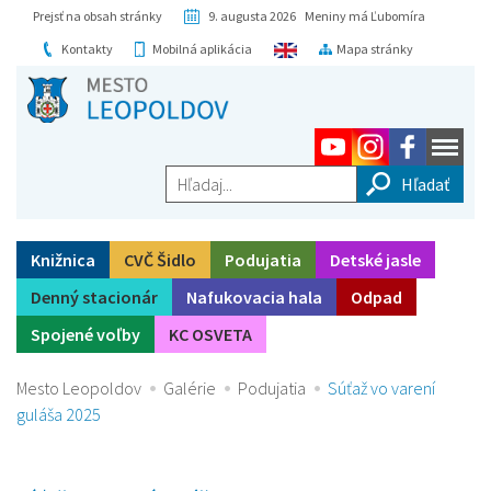
Prejsť na obsah stránky
9. augusta 2026 Meniny má Ľubomíra
Kontakty
Mobilná aplikácia
Mapa stránky
Hľadaj...
Knižnica
CVČ Šidlo
Podujatia
Detské jasle
Denný stacionár
Nafukovacia hala
Odpad
Spojené voľby
KC OSVETA
Mesto Leopoldov
Galérie
Podujatia
Súťaž vo varení
guláša 2025