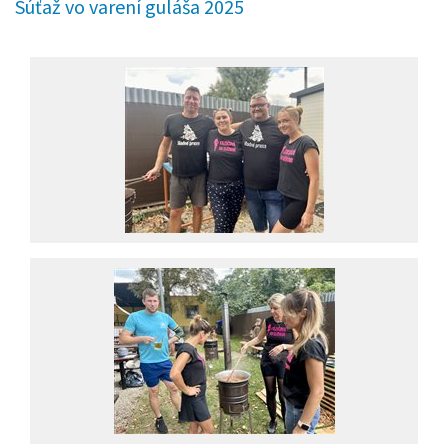
Súťaž vo varení guláša 2025