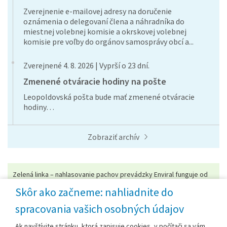
Zverejnenie e-mailovej adresy na doručenie
oznámenia o delegovaní člena a náhradníka do
miestnej volebnej komisie a okrskovej volebnej
komisie pre voľby do orgánov samosprávy obcí a...
Zverejnené 4. 8. 2026 | Vyprší o 23 dní.
Zmenené otváracie hodiny na pošte
Leopoldovská pošta bude mať zmenené otváracie
hodiny…
Zobraziť archív
Zelená linka – nahlasovanie pachov prevádzky Enviral funguje od
roku 2017
Skôr ako začneme: nahliadnite do
0905 349 554
spracovania vašich osobných údajov
V pracovnej dobe je na linke pracovník životného prostredia. V
mimopracovnom čase možno zanechať odkaz alebo poslať SMS. Naviac bola
Ak navštívite stránku, ktorá zapisuje cookies, v počítači sa vám