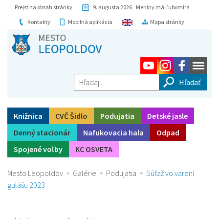
Prejsť na obsah stránky
9. augusta 2026 Meniny má Ľubomíra
Kontakty
Mobilná aplikácia
Mapa stránky
Hľadaj...
Knižnica
CVČ Šidlo
Podujatia
Detské jasle
Denný stacionár
Nafukovacia hala
Odpad
Spojené voľby
KC OSVETA
Mesto Leopoldov
Galérie
Podujatia
Súťaž vo varení
gulášu 2023