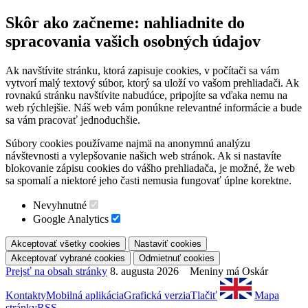
Skôr ako začneme: nahliadnite do
spracovania vašich osobných údajov
Ak navštívite stránku, ktorá zapisuje cookies, v počítači sa vám
vytvorí malý textový súbor, ktorý sa uloží vo vašom prehliadači. Ak
rovnakú stránku navštívite nabudúce, pripojíte sa vďaka nemu na
web rýchlejšie. Náš web vám ponúkne relevantné informácie a bude
sa vám pracovať jednoduchšie.
Súbory cookies používame najmä na anonymnú analýzu
návštevnosti a vylepšovanie našich web stránok. Ak si nastavíte
blokovanie zápisu cookies do vášho prehliadača, je možné, že web
sa spomalí a niektoré jeho časti nemusia fungovať úplne korektne.
Nevyhnutné
Google Analytics
Prejsť na obsah stránky
8. augusta 2026 Meniny má Oskár
Kontakty
Mobilná aplikácia
Grafická verzia
Tlačiť
Mapa
stránky
RSS