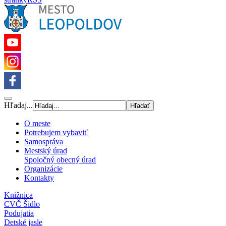
Hľadaj...
O meste
Potrebujem vybaviť
Samospráva
Mestský úrad
Spoločný obecný úrad
Organizácie
Kontakty
Knižnica
CVČ Šidlo
Podujatia
Detské jasle