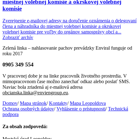
miestnej volebnej komisie a okrskovej volebnej
komisie
Zverejnenie e-mailovej adresy na doručenie oznámenia o delegovaní
člena a náhradníka do miestnej volebnej komisie a okrskovej
volebnej komisie pre voľby do orgánov samosprávy obcí a...
Zobraziť archív
Zelená linka – nahlasovanie pachov prevádzky Enviral funguje od
roku 2017
0905 349 554
V pracovnej dobe je na linke pracovník životného prostredia. V
mimopracovnom čase možno zanechať odkaz alebo poslať SMS.
Naviac bola zriadená aj e-mailová adresa
obcianska.linka@enviengroup.eu
.
Domov
/
Mapa stránok
/
Kontakty
/
Mapa Leopoldova
Ochrana osobných údajov
/
Vyhlásenie o prístupnosti
/
Technická
podpora
Za obsah zodpovedá:
Mestský úrad Leopoldov