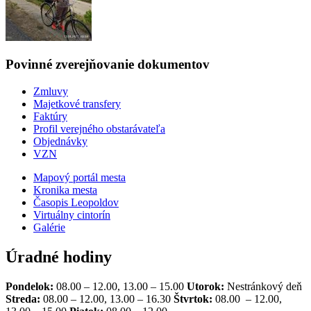
Povinné zverejňovanie
dokumentov
Zmluvy
Majetkové transfery
Faktúry
Profil verejného obstarávateľa
Objednávky
VZN
Mapový portál mesta
Kronika mesta
Časopis Leopoldov
Virtuálny cintorín
Galérie
Úradné hodiny
Pondelok:
08.00 – 12.00, 13.00 – 15.00
Utorok:
Nestránkový deň
Streda:
08.00 – 12.00, 13.00 – 16.30
Štvrtok:
08.00 – 12.00,