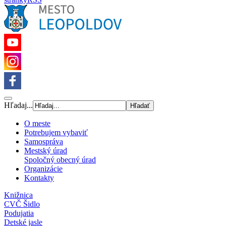
Hľadaj...
O meste
Potrebujem vybaviť
Samospráva
Mestský úrad
Spoločný obecný úrad
Organizácie
Kontakty
Knižnica
CVČ Šidlo
Podujatia
Detské jasle