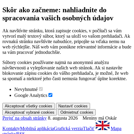
Skôr ako začneme: nahliadnite do
spracovania vašich osobných údajov
Ak navštívite stránku, ktorá zapisuje cookies, v počítači sa vám
vytvorí malý textový súbor, ktorý sa uloží vo vašom prehliadači. Ak
rovnakú stránku navštívite nabudúce, pripojíte sa vďaka nemu na
web rýchlejšie. Náš web vám ponúkne relevantné informácie a bude
sa vám pracovať jednoduchšie.
Súbory cookies používame najmä na anonymnú analýzu
návštevnosti a vylepšovanie našich web stránok. Ak si nastavíte
blokovanie zápisu cookies do vášho prehliadača, je možné, že web
sa spomalí a niektoré jeho časti nemusia fungovať úplne korektne.
Nevyhnutné
Google Analytics
Prejsť na obsah stránky
8. augusta 2026 Meniny má Oskár
Kontakty
Mobilná aplikácia
Grafická verzia
Tlačiť
Mapa
stránky
RSS