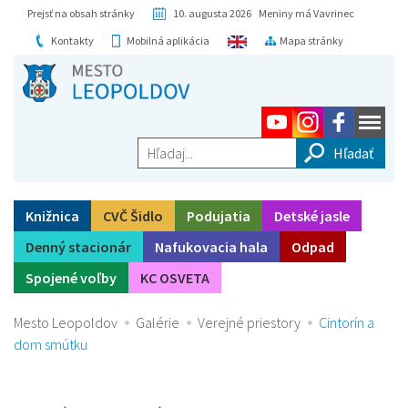
Prejsť na obsah stránky
10. augusta 2026 Meniny má Vavrinec
Kontakty
Mobilná aplikácia
Mapa stránky
Hľadaj...
Knižnica
CVČ Šidlo
Podujatia
Detské jasle
Denný stacionár
Nafukovacia hala
Odpad
Spojené voľby
KC OSVETA
Mesto Leopoldov
Galérie
Verejné priestory
Cintorín a
dom smútku