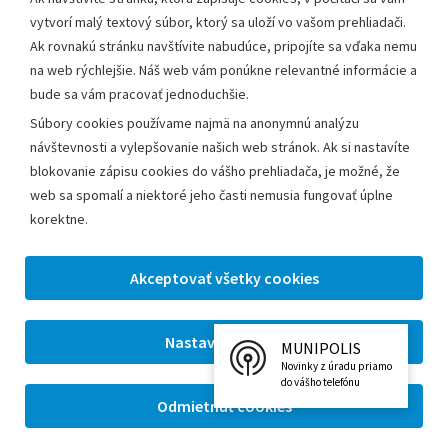
vytvorí malý textový súbor, ktorý sa uloží vo vašom prehliadači.
Ak rovnakú stránku navštívite nabudúce, pripojíte sa vďaka nemu
na web rýchlejšie. Náš web vám ponúkne relevantné informácie a
bude sa vám pracovať jednoduchšie.
Súbory cookies používame najmä na anonymnú analýzu
Časopis Leopoldov
Virtuálny cintorín
návštevnosti a vylepšovanie našich web stránok. Ak si nastavíte
blokovanie zápisu cookies do vášho prehliadača, je možné, že
web sa spomalí a niektoré jeho časti nemusia fungovať úplne
korektne.
Galérie
MUNIPOLIS
Novinky z úradu priamo
do vášho telefónu
Úradné hodiny