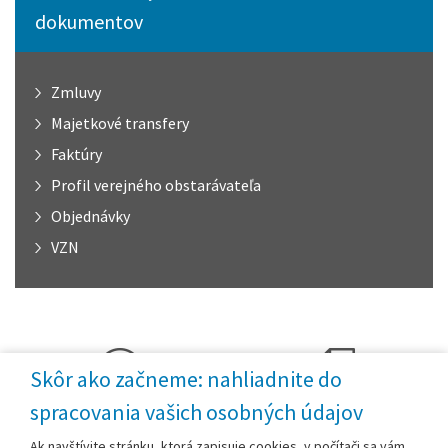
dokumentov
Zmluvy
Majetkové transfery
Faktúry
Profil verejného obstarávateľa
Objednávky
VZN
Skôr ako začneme: nahliadnite do
spracovania vašich osobných údajov
Mapový portál mesta
Kronika mesta
Ak navštívite stránku, ktorá zapisuje cookies, v počítači sa vám