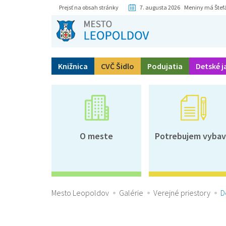
Prejsť na obsah stránky
7. augusta 2026 Meniny má Štef
Knižnica
CVČ Šidlo
Podujatia
Detské j
O meste
Potrebujem vybav
Mesto Leopoldov
Galérie
Verejné priestory
D