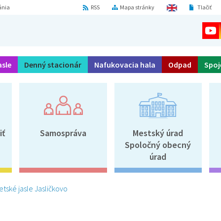
ánia
RSS
Mapa stránky
Tlačiť
asle
Denný stacionár
Nafukovacia hala
Odpad
Spoj
iť
Samospráva
Mestský úrad
Spoločný obecný
úrad
etské jasle Jasličkovo