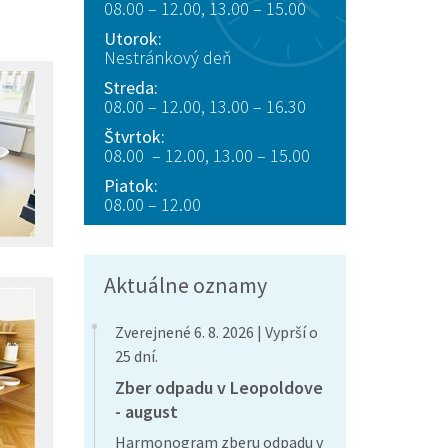
08.00 – 12.00, 13.00 – 15.00
Utorok:
Nestránkový deň
Streda:
08.00 – 12.00, 13.00 – 16.30
Štvrtok:
08.00 – 12.00, 13.00 – 15.00
Piatok:
08.00 – 12.00
Aktuálne oznamy
Zverejnené 6. 8. 2026 | Vyprší o
25 dní.
Zber odpadu v Leopoldove
- august
Harmonogram zberu odpadu v