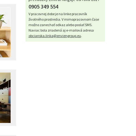
0905 349 554
V pracovnej dobe je na linke pracovník
životného prostredia. V mimopracovnom čase
možno zanechať odkaz alebo poslať SMS.
Naviac bola zriadená aj e-mailová adresa
obcianska.linka@enviengroup.eu
.