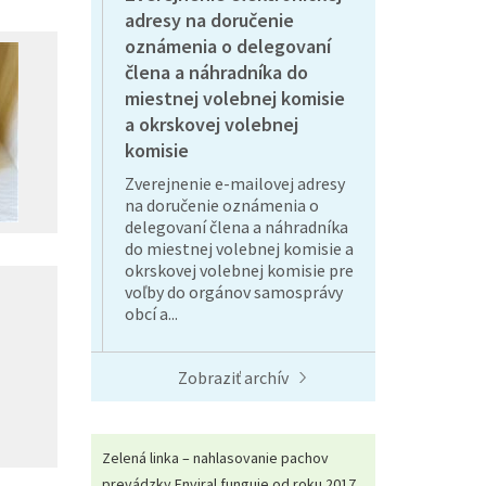
adresy na doručenie
oznámenia o delegovaní
člena a náhradníka do
miestnej volebnej komisie
a okrskovej volebnej
komisie
Zverejnenie e-mailovej adresy
na doručenie oznámenia o
delegovaní člena a náhradníka
do miestnej volebnej komisie a
okrskovej volebnej komisie pre
voľby do orgánov samosprávy
obcí a...
Zobraziť archív
Zelená linka – nahlasovanie pachov
prevádzky Enviral funguje od roku 2017