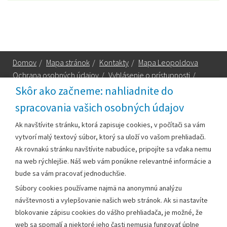
Domov
/
Mapa stránok
/
Kontakty
/
Mapa Leopoldova
Ochrana osobných údajov
/
Vyhlásenie o prístupnosti
/
Technická podpora
Skôr ako začneme: nahliadnite do
spracovania vašich osobných údajov
Za obsah zodpovedá:
Ak navštívite stránku, ktorá zapisuje cookies, v počítači sa vám
vytvorí malý textový súbor, ktorý sa uloží vo vašom prehliadači.
Mestský úrad Leopoldov
Ak rovnakú stránku navštívite nabudúce, pripojíte sa vďaka nemu
Hlohovská cesta 1818/2A
na web rýchlejšie. Náš web vám ponúkne relevantné informácie a
920 41 Leopoldov
bude sa vám pracovať jednoduchšie.
Súbory cookies používame najmä na anonymnú analýzu
Kontakt:
návštevnosti a vylepšovanie našich web stránok. Ak si nastavíte
blokovanie zápisu cookies do vášho prehliadača, je možné, že
Telefón:
+42133/285 27 11
web sa spomalí a niektoré jeho časti nemusia fungovať úplne