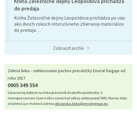
Kniha Železničné dejiny Leopoldova prichádza
do predaja
Kniha Železničné dejiny Leopoldova prichádza po viac
ako dvoch rokoch intenzívneho zbierania materiálov
do predaja…
Zobraziť archív
Zelená linka – nahlasovanie pachov prevádzky Enviral funguje od
roku 2017
0905 349 554
V pracovnej dobe je na linke pracovník životného prostredia. V
mimopracovnom čase možno zanechať odkaz alebo poslať SMS. Naviac bola
zriadená aj e-mailová adresa
obcianska.linka@enviengroup.eu
.