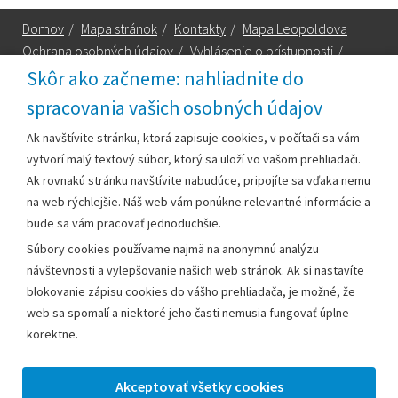
Domov
/
Mapa stránok
/
Kontakty
/
Mapa Leopoldova
Ochrana osobných údajov
/
Vyhlásenie o prístupnosti
/
Technická podpora
Skôr ako začneme: nahliadnite do
spracovania vašich osobných údajov
Za obsah zodpovedá:
Ak navštívite stránku, ktorá zapisuje cookies, v počítači sa vám
vytvorí malý textový súbor, ktorý sa uloží vo vašom prehliadači.
Mestský úrad Leopoldov
Ak rovnakú stránku navštívite nabudúce, pripojíte sa vďaka nemu
Hlohovská cesta 1818/2A
na web rýchlejšie. Náš web vám ponúkne relevantné informácie a
920 41 Leopoldov
bude sa vám pracovať jednoduchšie.
Súbory cookies používame najmä na anonymnú analýzu
Kontakt:
návštevnosti a vylepšovanie našich web stránok. Ak si nastavíte
blokovanie zápisu cookies do vášho prehliadača, je možné, že
Telefón:
+42133/285 27 11
web sa spomalí a niektoré jeho časti nemusia fungovať úplne
Email:
mesto@leopoldov.sk
korektne.
Sekretariát:
sekretariat@leopoldov.sk
Primátorka:
primatorka@leopoldov.sk