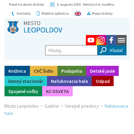
Prejsť na obsah stránky
6. augusta 2026 Meniny má Jozefína
Kontakty
Mobilná aplikácia
Mapa stránky
Hľadaj...
Knižnica
CVČ Šidlo
Podujatia
Detské jasle
Denný stacionár
Nafukovacia hala
Odpad
Spojené voľby
KC OSVETA
Mesto Leopoldov
Galérie
Verejné priestory
Nafukovacia
hala