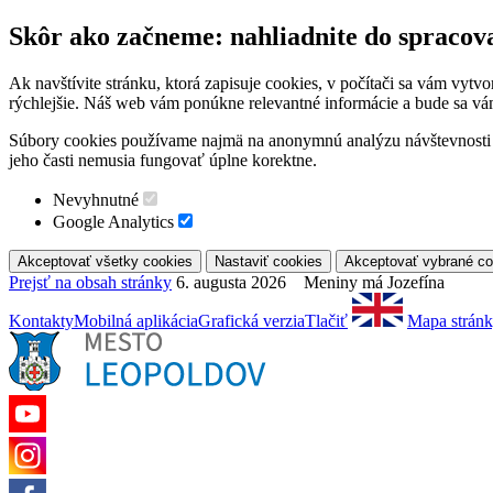
Skôr ako začneme: nahliadnite do spracov
Ak navštívite stránku, ktorá zapisuje cookies, v počítači sa vám vytv
rýchlejšie. Náš web vám ponúkne relevantné informácie a bude sa vá
Súbory cookies používame najmä na anonymnú analýzu návštevnosti a 
jeho časti nemusia fungovať úplne korektne.
Nevyhnutné
Google Analytics
Prejsť na obsah stránky
6. augusta 2026 Meniny má Jozefína
Kontakty
Mobilná aplikácia
Grafická verzia
Tlačiť
Mapa strán