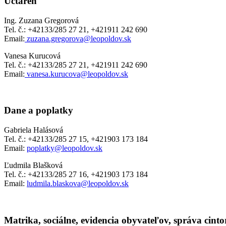
Učtáreň
Ing. Zuzana Gregorová
Tel. č.: +42133/285 27 21, +421911 242 690
Email:
zuzana.gregorova@leopoldov.sk
Vanesa Kurucová
Tel. č.: +42133/285 27 21, +421911 242 690
Email:
vanesa.kurucova@leopoldov.sk
Dane a poplatky
Gabriela Halásová
Tel. č.: +42133/285 27 15, +421903 173 184
Email:
poplatky@leopoldov.sk
Ľudmila Blašková
Tel. č.: +42133/285 27 16, +421903 173 184
Email:
ludmila.blaskova@leopoldov.sk
Matrika, sociálne, evidencia obyvateľov, správa cinto