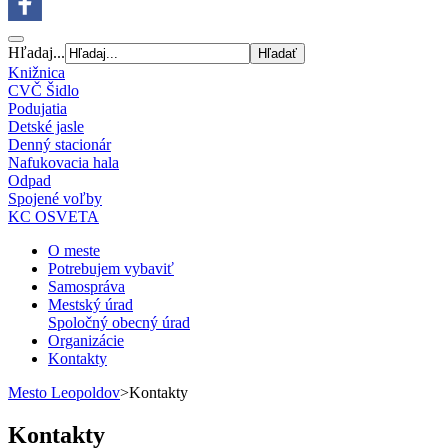
Hľadaj...
Knižnica
CVČ Šidlo
Podujatia
Detské jasle
Denný stacionár
Nafukovacia hala
Odpad
Spojené voľby
KC OSVETA
O meste
Potrebujem vybaviť
Samospráva
Mestský úrad
Spoločný obecný úrad
Organizácie
Kontakty
Mesto Leopoldov
>
Kontakty
Kontakty