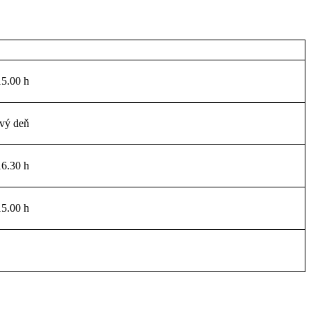
15.00 h
vý deň
16.30 h
15.00 h