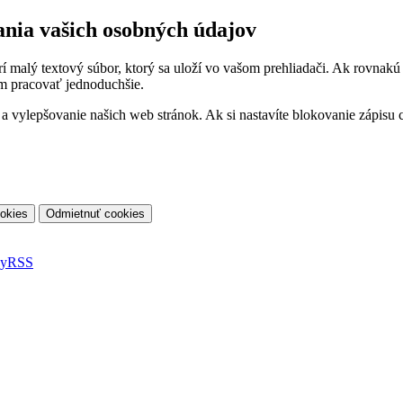
ania vašich osobných údajov
orí malý textový súbor, ktorý sa uloží vo vašom prehliadači. Ak rovnak
m pracovať jednoduchšie.
vylepšovanie našich web stránok. Ak si nastavíte blokovanie zápisu co
ky
RSS