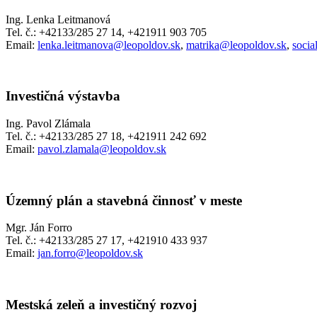
Ing. Lenka Leitmanová
Tel. č.: +42133/285 27 14, +421911 903 705
Email:
lenka.leitmanova@leopoldov.sk
,
matrika@leopoldov.sk
,
socia
Investičná výstavba
Ing. Pavol Zlámala
Tel. č.: +42133/285 27 18, +421911 242 692
Email:
pavol.zlamala@leopoldov.sk
Územný plán a stavebná činnosť v meste
Mgr. Ján Forro
Tel. č.: +42133/285 27 17, +421910 433 937
Email:
jan.forro@leopoldov.sk
Mestská zeleň a investičný rozvoj