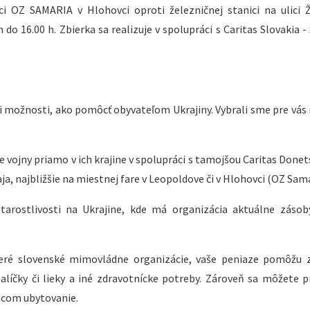
i OZ SAMARIA v Hlohovci oproti železničnej stanici na ulici 
 h do 16.00 h. Zbierka sa realizuje v spolupráci s Caritas Slovakia 
li možnosti, ako pomôcť obyvateľom Ukrajiny. Vybrali sme pre vás 
 vojny priamo v ich krajine v spolupráci s tamojšou Caritas Donet
a, najbližšie na miestnej fare v Leopoldove či v Hlohovci (OZ Sama
arostlivosti na Ukrajine, kde má organizácia aktuálne zásob
ceré slovenské mimovládne organizácie, vaše peniaze pomôžu 
alíčky či lieky a iné zdravotnícke potreby. Zároveň sa môžete pr
ncom ubytovanie.