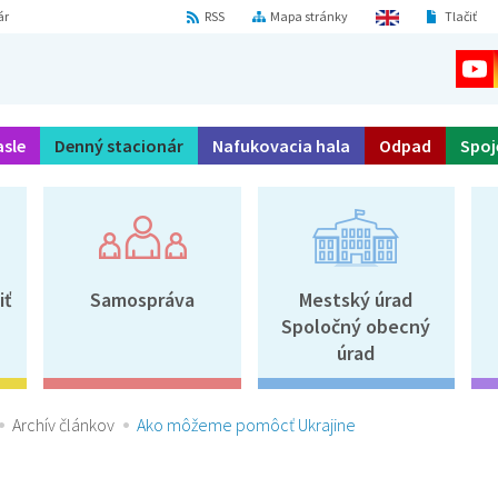
ár
RSS
Mapa stránky
Tlačiť
asle
Denný stacionár
Nafukovacia hala
Odpad
Spoj
iť
Samospráva
Mestský úrad
Spoločný obecný
úrad
Archív článkov
Ako môžeme pomôcť Ukrajine