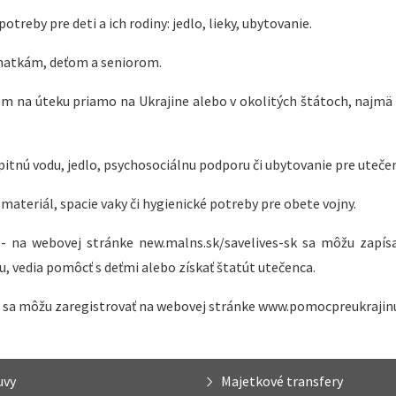
reby pre deti a ich rodiny: jedlo, lieky, ubytovanie.
matkám, deťom a seniorom.
 na úteku priamo na Ukrajine alebo v okolitých štátoch, najmä 
itnú vodu, jedlo, psychosociálnu podporu či ubytovanie pre uteče
ateriál, spacie vaky či hygienické potreby pre obete vojny.
- na webovej stránke new.malns.sk/savelives-sk sa môžu zapísať
vedia pomôcť s deťmi alebo získať štatút utečenca.
, sa môžu zaregistrovať na webovej stránke www.pomocpreukrajinu
uvy
Majetkové transfery