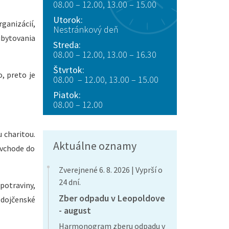
08.00 – 12.00, 13.00 – 15.00
Utorok:
anizácií,
Nestránkový deň
ubytovania
Streda:
08.00 – 12.00, 13.00 – 16.30
Štvrtok:
, preto je
08.00 – 12.00, 13.00 – 15.00
Piatok:
08.00 – 12.00
 charitou.
Aktuálne oznamy
 vchode do
Zverejnené 6. 8. 2026 | Vyprší o
24 dní.
potraviny,
Zber odpadu v Leopoldove
 dojčenské
- august
Harmonogram zberu odpadu v