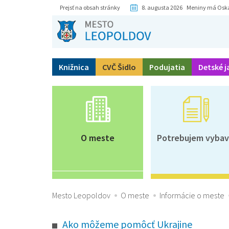
Prejsť na obsah stránky
8. augusta 2026 Meniny má Osk
Knižnica
CVČ Šidlo
Podujatia
Detské j
O meste
Potrebujem vybav
Mesto Leopoldov
O meste
Informácie o meste
Ako môžeme pomôcť Ukrajine