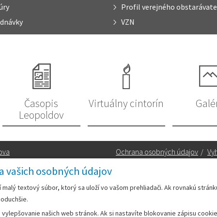
úry
Profil verejného obstarávate
dnávky
VZN
Časopis
Virtuálny cintorín
Galé
Leopoldov
ova
Ochrana osobných údajov
/
Vyh
a vašich osobných údajov
Kontakt:
rí malý textový súbor, ktorý sa uloží vo vašom prehliadači. Ak rovnakú strán
noduchšie.
Telefón:
+42133/285 27 11
ylepšovanie našich web stránok. Ak si nastavíte blokovanie zápisu cookies
Email:
mesto@leopoldov.sk