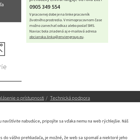
ľa
0905 349 554
V pracovnej dobe je na linke pracovník
životného prostredia. V mimopracovnom čase
možno zanechať odkaz alebo poslať SMS.
Naviac bola zriadená aj e-mailová adresa
obcianska.linka@enviengroup.eu
.
rie
lásenie o prístupnosti
/
Technická podpora
ku navštívite nabudúce, pripojíte sa vďaka nemu na web rýchlejšie. Náš
Sekretariát:
sekretariat@leopoldov.sk
 do vášho prehliadača, je možné, že web sa spomalí a niektoré jeho
Primátorka:
primatorka@leopoldov.sk