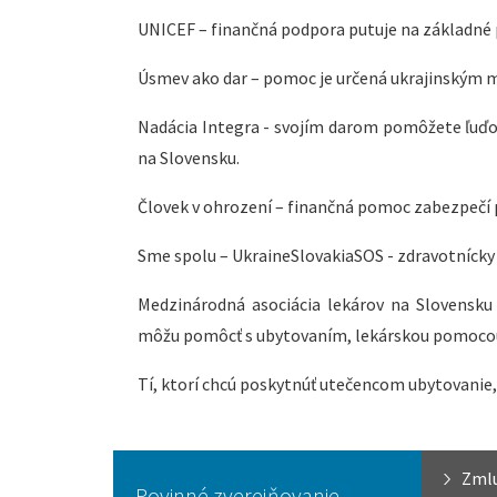
UNICEF – finančná podpora putuje na základné pot
Úsmev ako dar – pomoc je určená ukrajinským 
Nadácia Integra - svojím darom pomôžete ľuďom
na Slovensku.
Človek v ohrození – finančná pomoc zabezpečí p
Sme spolu – UkraineSlovakiaSOS - zdravotnícky m
Medzinárodná asociácia lekárov na Slovensku 
môžu pomôcť s ubytovaním, lekárskou pomocou, 
Tí, ktorí chcú poskytnúť utečencom ubytovanie
Zml
Povinné zverejňovanie