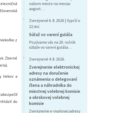
Železničná
našom meste na mesiac
august…
- Slovenská
Zverejnené 6. 8. 2026 | Vyprší o
22 dní.
Súťaž vo varení guláša
niekoľko z
Pozývame vás na 20. ročník
súťaže vo varení guláša…
sk. Zberné
Zverejnené 4. 8. 2026.
ria).
Zverejnenie elektronickej
adresy na doručenie
y liekov a
oznámenia o delegovaní
člena a náhradníka do
miestnej volebnej komisie
zabezpečiť
a okrskovej volebnej
ihlásiť do
komisie
Zverejnenie e-mailovej adresy