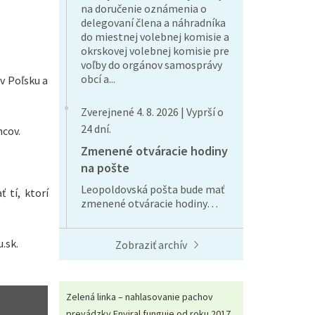
na doručenie oznámenia o
delegovaní člena a náhradníka
do miestnej volebnej komisie a
okrskovej volebnej komisie pre
voľby do orgánov samosprávy
obcí a...
v Poľsku a
Zverejnené 4. 8. 2026 | Vyprší o
24 dní.
ncov.
Zmenené otváracie hodiny
na pošte
Leopoldovská pošta bude mať
 tí, ktorí
zmenené otváracie hodiny…
.sk.
Zobraziť archív
Zelená linka – nahlasovanie pachov
prevádzky Enviral funguje od roku 2017