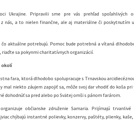
i Ukrajine. Pripravili sme pre vás prehľad spoľahlivých org
 nás, a to nielen finančne, ale aj materiálne či poskytnutím 
, čo aktuálne potrebujú. Pomoc bude potrebná a vítaná dlhodobo
 riaďte sa pokynmi charitatívnych organizácií.
 okolí
tna fara, ktorá dlhodobo spolupracuje s Trnavskou arcidiecéznou
by mal niekto záujem zapojiť sa, môže svoj dar vhodiť do koša pri
bné dohodnúť sa pred alebo po Svätej omši s pánom farárom.
rganizuje občianske združenie Samaria. Prijímajú trvanlivé 
iac chýbajú instantné polievky, konzervy, paštéty, plienky, kaše,