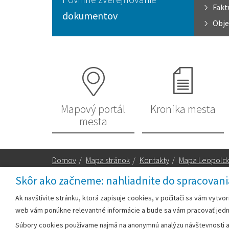
Fakt
dokumentov
Obje
Mapový portál
Kronika mesta
mesta
Domov
/
Mapa stránok
/
Kontakty
/
Mapa Leopold
Skôr ako začneme: nahliadnite do spracovani
Za obsah zodpovedá:
Ak navštívite stránku, ktorá zapisuje cookies, v počítači sa vám vytvo
web vám ponúkne relevantné informácie a bude sa vám pracovať jed
Mestský úrad Leopoldov
Súbory cookies používame najmä na anonymnú analýzu návštevnosti a v
Hlohovská cesta 1818/2A