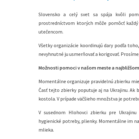
Slovensko a celý svet sa spája kvôli pomoc
prostredníctvom ktorých môže pomôcť každý z
utečencom.
Všetky organizácie koordinujú dary podľa toho
nevyhnutné ju usmerňovať a korigovať. Prosíme,
Možnosti pomoci v našom meste a najbližšom
Momentálne organizuje pravidelnú zbierku mies
Časť tejto zbierky poputuje aj na Ukrajinu. Ak 
kostola. V prípade väčšieho množstva je potre
V susednom Hlohovci zbierku pre Ukrajinu o
hygienické potreby, plienky. Momentálne im najv
mlieka.