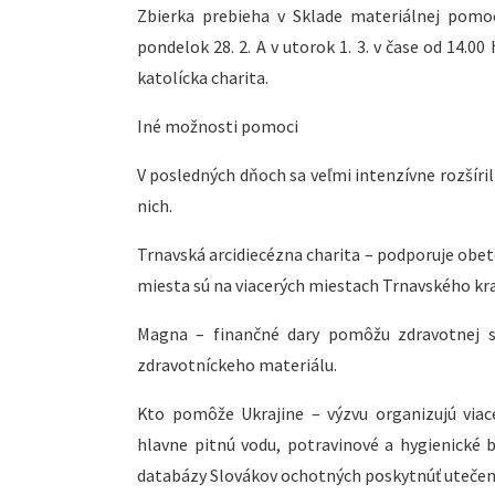
Zbierka prebieha v Sklade materiálnej pomoc
pondelok 28. 2. A v utorok 1. 3. v čase od 14.00
katolícka charita.
Iné možnosti pomoci
V posledných dňoch sa veľmi intenzívne rozšíri
nich.
Trnavská arcidiecézna charita – podporuje obete
miesta sú na viacerých miestach Trnavského kraj
Magna – finančné dary pomôžu zdravotnej st
zdravotníckeho materiálu.
Kto pomôže Ukrajine – výzvu organizujú via
hlavne pitnú vodu, potravinové a hygienické b
databázy Slovákov ochotných poskytnúť uteče