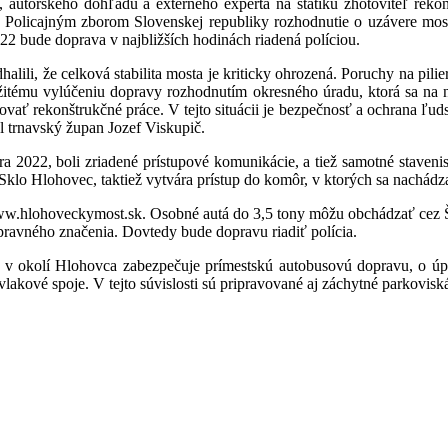
ta, autorského dohľadu a externého experta na statiku zhotoviteľ rek
s Policajným zborom Slovenskej republiky rozhodnutie o uzávere mos
 bude doprava v najbližších hodinách riadená políciou.
halili, že celková stabilita mosta je kriticky ohrozená. Poruchy na pi
žitému vylúčeniu dopravy rozhodnutím okresného úradu, ktorá sa na n
vať rekonštrukčné práce. V tejto situácii je bezpečnosť a ochrana ľuds
l trnavský župan Jozef Viskupič.
a 2022, boli zriadené prístupové komunikácie, a tiež samotné staveni
lo Hlohovec, taktiež vytvára prístup do komôr, v ktorých sa nachádz
ww.hlohoveckymost.sk. Osobné autá do 3,5 tony môžu obchádzať cez Šú
pravného značenia. Dovtedy bude dopravu riadiť polícia.
 okolí Hlohovca zabezpečuje prímestskú autobusovú dopravu, o úpr
lakové spoje. V tejto súvislosti sú pripravované aj záchytné parkovisk