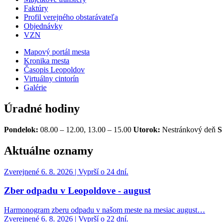
Faktúry
Profil verejného obstarávateľa
Objednávky
VZN
Mapový portál mesta
Kronika mesta
Časopis Leopoldov
Virtuálny cintorín
Galérie
Úradné hodiny
Pondelok:
08.00 – 12.00, 13.00 – 15.00
Utorok:
Nestránkový deň
S
Aktuálne oznamy
Zverejnené 6. 8. 2026 | Vyprší o 24 dní.
Zber odpadu v Leopoldove - august
Harmonogram zberu odpadu v našom meste na mesiac august…
Zverejnené 6. 8. 2026 | Vyprší o 22 dní.