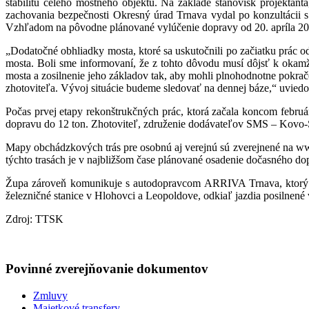
stabilitu celého mostného objektu. Na základe stanovísk projektan
zachovania bezpečnosti Okresný úrad Trnava vydal po konzultácii 
Vzhľadom na pôvodne plánované vylúčenie dopravy od 20. apríla 2022
„Dodatočné obhliadky mosta, ktoré sa uskutočnili po začiatku prác od
mosta. Boli sme informovaní, že z tohto dôvodu musí dôjsť k okam
mosta a zosilnenie jeho základov tak, aby mohli plnohodnotne pokračo
zhotoviteľa. Vývoj situácie budeme sledovať na dennej báze,“ uviedo
Počas prvej etapy rekonštrukčných prác, ktorá začala koncom február
dopravu do 12 ton. Zhotoviteľ, združenie dodávateľov SMS – Kovo-Sk
Mapy obchádzkových trás pre osobnú aj verejnú sú zverejnené na w
týchto trasách je v najbližšom čase plánované osadenie dočasného do
Župa zároveň komunikuje s autodopravcom ARRIVA Trnava, ktorý v
železničné stanice v Hlohovci a Leopoldove, odkiaľ jazdia posilnené v
Zdroj: TTSK
Povinné zverejňovanie
dokumentov
Zmluvy
Majetkové transfery