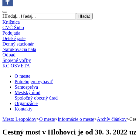
Hľadaj...
Knižnica
CVČ Šidlo
Podujatia
Detské jasle
Denný stacionár
Nafukovacia hala
Odpad
Spojené voľby
KC OSVETA
O meste
Potrebujem vybaviť
Samospráva
Mestský úrad
Spoločný obecný úrad
Organizácie
Kontakty
Mesto Leopoldov
>
O meste
>
Informácie o meste
>
Archív článkov
>
Ces
Cestný most v Hlohovci je od 30. 3. 2022 u