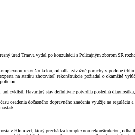
esný úrad Trnava vydal po konzultácii s Policajným zborom SR rozho
mplexnou rekonštrukciou, odhalila závažné poruchy v podobe trhlín na
 experta na statiku zhotoviteľ rekonštrukcie požiadal o okamžité v
políciou.
 ani cyklisti. Havarijný stav definitívne potvrdila posledná diagnostik
o času osadenia dočasného dopravného značenia využije na reguláciu a
most.sk
sta v Hlohovci, ktorý prechádza komplexnou rekonštrukciou, odhalila 