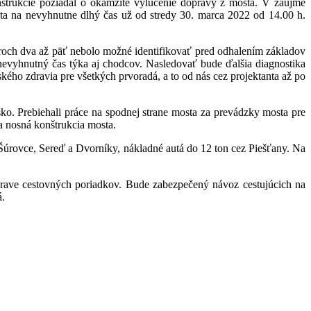
onštrukcie požiadal o okamžité vylúčenie dopravy z mosta. V záujme
ta na nevyhnutne dlhý čas už od stredy 30. marca 2022 od 14.00 h.
lieroch dva až päť nebolo možné identifikovať pred odhalením základov
evyhnutný čas týka aj chodcov. Nasledovať bude ďalšia diagnostika
kého zdravia pre všetkých prvoradá, a to od nás cez projektanta až po
sko. Prebiehali práce na spodnej strane mosta za prevádzky mosta pre
a nosná konštrukcia mosta.
rovce, Sereď a Dvorníky, nákladné autá do 12 ton cez Piešťany. Na
ave cestovných poriadkov. Bude zabezpečený návoz cestujúcich na
á.