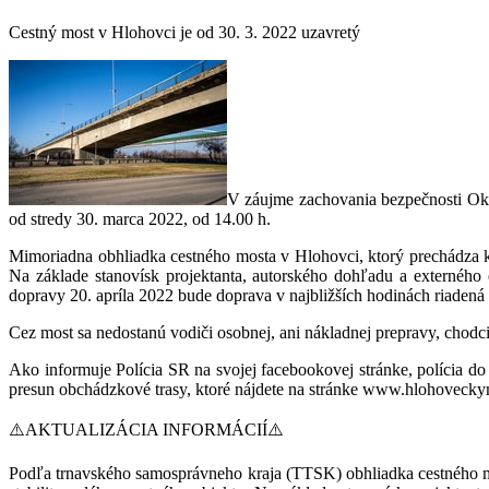
Cestný most v Hlohovci je od 30. 3. 2022 uzavretý
V záujme zachovania bezpečnosti Okr
od stredy 30. marca 2022, od 14.00 h.
Mimoriadna obhliadka cestného mosta v Hlohovci, ktorý prechádza ko
Na základe stanovísk projektanta, autorského dohľadu a externého
dopravy 20. apríla 2022 bude doprava v najbližších hodinách riadená 
Cez most sa nedostanú vodiči osobnej, ani nákladnej prepravy, chodci,
Ako informuje Polícia SR na svojej facebookovej stránke, polícia d
presun obchádzkové trasy, ktoré nájdete na stránke www.hlohovecky
⚠️AKTUALIZÁCIA INFORMÁCIÍ⚠️
Podľa trnavského samosprávneho kraja (TTSK) obhliadka cestného mo