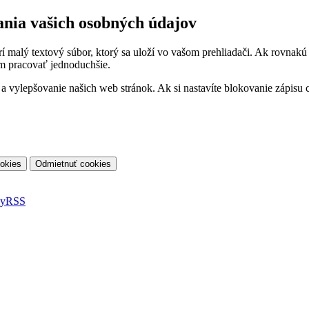
ania vašich osobných údajov
orí malý textový súbor, ktorý sa uloží vo vašom prehliadači. Ak rovnak
m pracovať jednoduchšie.
vylepšovanie našich web stránok. Ak si nastavíte blokovanie zápisu co
ky
RSS