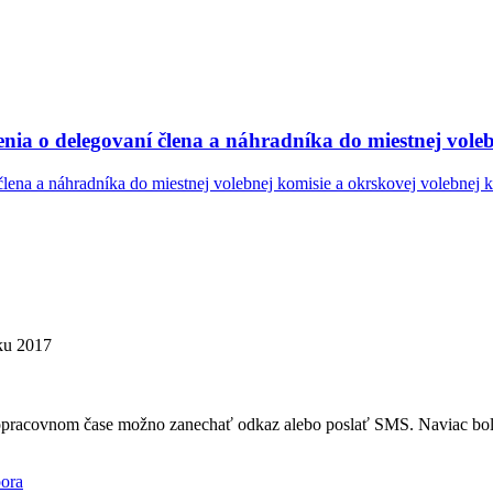
nia o delegovaní člena a náhradníka do miestnej voleb
lena a náhradníka do miestnej volebnej komisie a okrskovej volebnej 
oku 2017
mopracovnom čase možno zanechať odkaz alebo poslať SMS. Naviac bola
ora