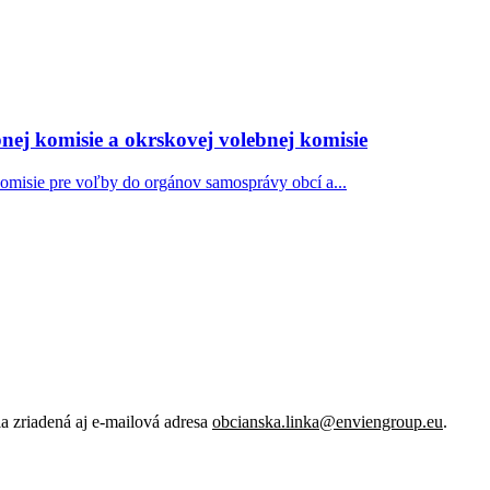
nej komisie a okrskovej volebnej komisie
komisie pre voľby do orgánov samosprávy obcí a...
 zriadená aj e-mailová adresa
obcianska.linka@enviengroup.eu
.