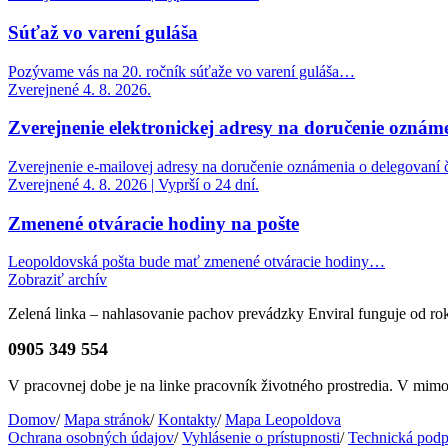
Súťaž vo varení guláša
Pozývame vás na 20. ročník súťaže vo varení guláša…
Zverejnené 4. 8. 2026.
Zverejnenie elektronickej adresy na doručenie oznáme
Zverejnenie e-mailovej adresy na doručenie oznámenia o delegovaní č
Zverejnené 4. 8. 2026 | Vyprší o 24 dní.
Zmenené otváracie hodiny na pošte
Leopoldovská pošta bude mať zmenené otváracie hodiny…
Zobraziť archív
Zelená linka – nahlasovanie pachov prevádzky Enviral funguje od r
0905 349 554
V pracovnej dobe je na linke pracovník životného prostredia. V mi
Domov
/
Mapa stránok
/
Kontakty
/
Mapa Leopoldova
Ochrana osobných údajov
/
Vyhlásenie o prístupnosti
/
Technická podp