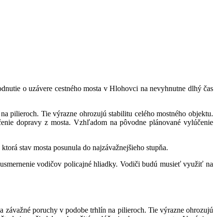
dnutie o uzávere cestného mosta v Hlohovci na nevyhnutne dlhý čas
 pilieroch. Tie výrazne ohrozujú stabilitu celého mostného objektu.
ylúčenie dopravy z mosta. Vzhľadom na pôvodne plánované vylúčenie
a, ktorá stav mosta posunula do najzávažnejšieho stupňa.
 usmernenie vodičov policajné hliadky. Vodiči budú musieť využiť na
závažné poruchy v podobe trhlín na pilieroch. Tie výrazne ohrozujú