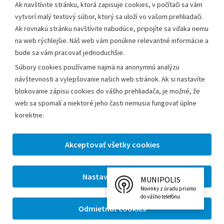
Ak navštívite stránku, ktorá zapisuje cookies, v počítači sa vám
vytvorí malý textový súbor, ktorý sa uloží vo vašom prehliadači.
Mestský úrad Leopoldov
Ak rovnakú stránku navštívite nabudúce, pripojíte sa vďaka nemu
Hlohovská cesta 1818/2A
na web rýchlejšie. Náš web vám ponúkne relevantné informácie a
920 41 Leopoldov
bude sa vám pracovať jednoduchšie.
Súbory cookies používame najmä na anonymnú analýzu
Kontakt:
návštevnosti a vylepšovanie našich web stránok. Ak si nastavíte
blokovanie zápisu cookies do vášho prehliadača, je možné, že
Telefón:
+42133/285 27 11
web sa spomalí a niektoré jeho časti nemusia fungovať úplne
Email:
mesto@leopoldov.sk
korektne.
Sekretariát:
sekretariat@leopoldov.sk
Primátorka:
primatorka@leopoldov.sk
Webmaster:
webmaster@leopoldov.sk
MUNIPOLIS
2026 © Mestský úrad Leopoldov |
Nastavenia cookies
Novinky z úradu priamo
Tvorba web stránok
a
redakčný systém
od firmy
AlejTech,
do vášho telefónu
spol. s r.o.