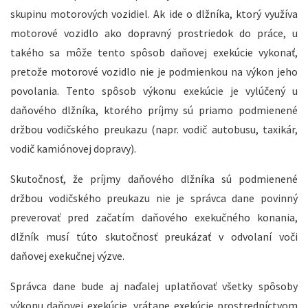
skupinu motorových vozidiel. Ak ide o dlžníka, ktorý využíva
motorové vozidlo ako dopravný prostriedok do práce, u
takého sa môže tento spôsob daňovej exekúcie vykonať,
pretože motorové vozidlo nie je podmienkou na výkon jeho
povolania. Tento spôsob výkonu exekúcie je vylúčený u
daňového dlžníka, ktorého príjmy sú priamo podmienené
držbou vodičského preukazu (napr. vodič autobusu, taxikár,
vodič kamiónovej dopravy).
Skutočnosť, že príjmy daňového dlžníka sú podmienené
držbou vodičského preukazu nie je správca dane povinný
preverovať pred začatím daňového exekučného konania,
dlžník musí túto skutočnosť preukázať v odvolaní voči
daňovej exekučnej výzve.
Správca dane bude aj naďalej uplatňovať všetky spôsoby
výkonu daňovej exekúcie, vrátane exekúcie prostredníctvom