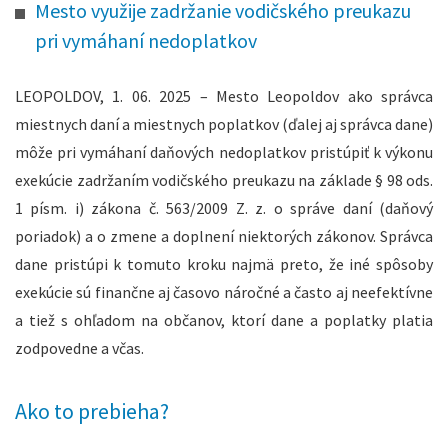
Mesto využije zadržanie vodičského preukazu
pri vymáhaní nedoplatkov
LEOPOLDOV, 1. 06. 2025 – Mesto Leopoldov ako správca
miestnych daní a miestnych poplatkov (ďalej aj správca dane)
môže pri vymáhaní daňových nedoplatkov pristúpiť k výkonu
exekúcie zadržaním vodičského preukazu na základe § 98 ods.
1 písm. i) zákona č. 563/2009 Z. z. o správe daní (daňový
poriadok) a o zmene a doplnení niektorých zákonov. Správca
dane pristúpi k tomuto kroku najmä preto, že iné spôsoby
exekúcie sú finančne aj časovo náročné a často aj neefektívne
a tiež s ohľadom na občanov, ktorí dane a poplatky platia
zodpovedne a včas.
Ako to prebieha?