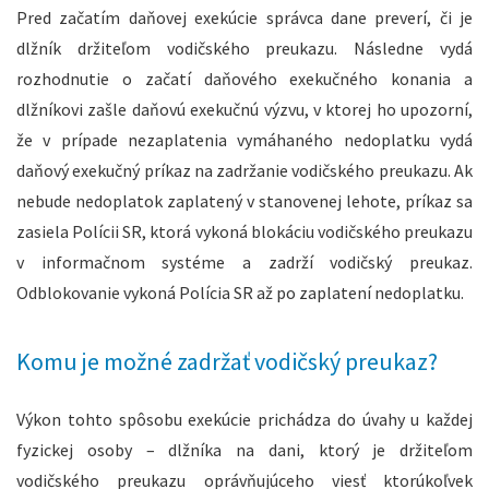
Pred začatím daňovej exekúcie správca dane preverí, či je
dlžník držiteľom vodičského preukazu. Následne vydá
rozhodnutie o začatí daňového exekučného konania a
dlžníkovi zašle daňovú exekučnú výzvu, v ktorej ho upozorní,
že v prípade nezaplatenia vymáhaného nedoplatku vydá
daňový exekučný príkaz na zadržanie vodičského preukazu. Ak
nebude nedoplatok zaplatený v stanovenej lehote, príkaz sa
zasiela Polícii SR, ktorá vykoná blokáciu vodičského preukazu
v informačnom systéme a zadrží vodičský preukaz.
Odblokovanie vykoná Polícia SR až po zaplatení nedoplatku.
Komu je možné zadržať vodičský preukaz?
Výkon tohto spôsobu exekúcie prichádza do úvahy u každej
fyzickej osoby – dlžníka na dani, ktorý je držiteľom
vodičského preukazu oprávňujúceho viesť ktorúkoľvek