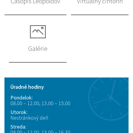
Časopis Leopoldov
Virtuálny cintorín
Galérie
Úradné hodiny
Pondelok:
08.00 – 12.00, 13.00 – 15.00
Utorok:
Nestránkový deň
Streda:
08.00 – 12.00, 13.00 – 16.30