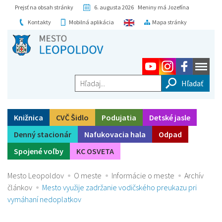
Prejsť na obsah stránky
6. augusta 2026 Meniny má Jozefína
Kontakty
Mobilná aplikácia
Mapa stránky
Hľadaj...
Knižnica
CVČ Šidlo
Podujatia
Detské jasle
Denný stacionár
Nafukovacia hala
Odpad
Spojené voľby
KC OSVETA
Mesto Leopoldov
O meste
Informácie o meste
Archív
článkov
Mesto využije zadržanie vodičského preukazu pri
vymáhaní nedoplatkov