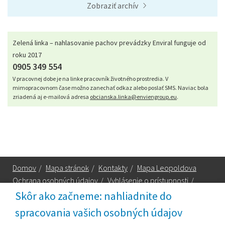
Zobraziť archív
Zelená linka – nahlasovanie pachov prevádzky Enviral funguje od
roku 2017
0905 349 554
V pracovnej dobe je na linke pracovník životného prostredia. V
mimopracovnom čase možno zanechať odkaz alebo poslať SMS. Naviac bola
zriadená aj e-mailová adresa
obcianska.linka@enviengroup.eu
.
Domov
/
Mapa stránok
/
Kontakty
/
Mapa Leopoldova
Ochrana osobných údajov
/
Vyhlásenie o prístupnosti
/
Technická podpora
Skôr ako začneme: nahliadnite do
spracovania vašich osobných údajov
Za obsah zodpovedá: